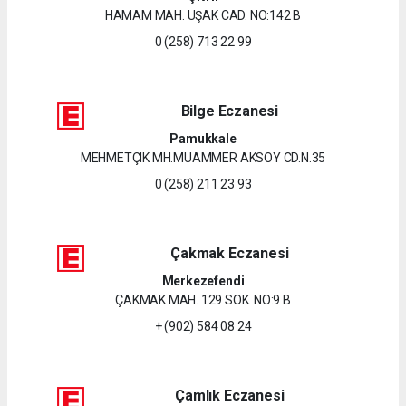
HAMAM MAH. UŞAK CAD. NO:142 B
0 (258) 713 22 99
Bilge Eczanesi
Pamukkale
MEHMETÇIK MH.MUAMMER AKSOY CD.N.35
0 (258) 211 23 93
Çakmak Eczanesi
Merkezefendi
ÇAKMAK MAH. 129 SOK. NO:9 B
+ (902) 584 08 24
Çamlık Eczanesi