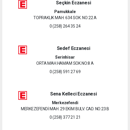
Seçkin Eczanesi
Pamukkale
TOPRAKLIK MAH. 634 SOK. NO:22 A
0 (258) 264 35 24
Sedef Eczanesi
Serinhisar
ORTA MAH.HAMAM SOK.NO:8 A
0 (258) 591 27 69
Sena Kelleci Eczanesi
Merkezefendi
MERKEZEFENDİ MAH. 29 EKİM BULV. CAD. NO:23 B
0 (258) 377 21 21