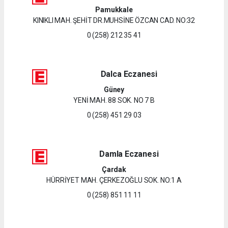
Pamukkale
KINIKLI MAH. ŞEHİT DR.MUHSİNE ÖZCAN CAD. NO:32
0 (258) 212 35 41
Dalca Eczanesi
Güney
YENİ MAH. 88 SOK. NO 7 B
0 (258) 451 29 03
Damla Eczanesi
Çardak
HÜRRİYET MAH. ÇERKEZOĞLU SOK. NO:1 A
0 (258) 851 11 11