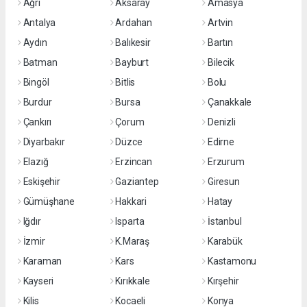
Ağrı
Aksaray
Amasya
Antalya
Ardahan
Artvin
Aydın
Balıkesir
Bartın
Batman
Bayburt
Bilecik
Bingöl
Bitlis
Bolu
Burdur
Bursa
Çanakkale
Çankırı
Çorum
Denizli
Diyarbakır
Düzce
Edirne
Elazığ
Erzincan
Erzurum
Eskişehir
Gaziantep
Giresun
Gümüşhane
Hakkari
Hatay
Iğdır
Isparta
İstanbul
İzmir
K.Maraş
Karabük
Karaman
Kars
Kastamonu
Kayseri
Kırıkkale
Kırşehir
Kilis
Kocaeli
Konya