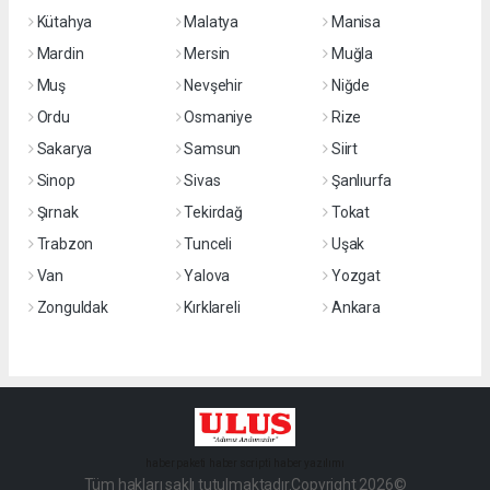
Kütahya
Malatya
Manisa
Mardin
Mersin
Muğla
Muş
Nevşehir
Niğde
Ordu
Osmaniye
Rize
Sakarya
Samsun
Siirt
Sinop
Sivas
Şanlıurfa
Şırnak
Tekirdağ
Tokat
Trabzon
Tunceli
Uşak
Van
Yalova
Yozgat
Zonguldak
Kırklareli
Ankara
haber paketi
haber scripti
haber yazılımı
Tüm hakları saklı tutulmaktadır.Copyright 2026©