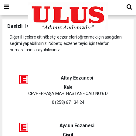
Denizli
il ve ilçelerine ait nöbetçi eczaneler.
Diğer il ilçelere ait nöbetçi eczaneleri öğrenmek için aşağıdan il
seçimi yapabilirsiniz. Nöbetçi eczene teyidi için telefon
numaralarını arayabilirsiniz.
Altay Eczanesi
Kale
CEVHERPAŞA MAH. HASTANE CAD. NO:6 D
0 (258) 671 34 24
Aysun Eczanesi
Çivril