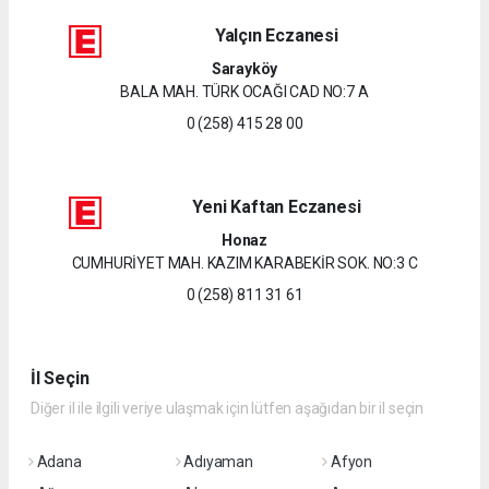
Yalçın Eczanesi
Sarayköy
BALA MAH. TÜRK OCAĞI CAD NO:7 A
0 (258) 415 28 00
Yeni Kaftan Eczanesi
Honaz
CUMHURİYET MAH. KAZIM KARABEKİR SOK. NO:3 C
0 (258) 811 31 61
İl Seçin
Diğer il ile ilgili veriye ulaşmak için lütfen aşağıdan bir il seçin
Adana
Adıyaman
Afyon