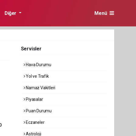
Diğer
Menü
Servisler
Hava Durumu
Yol ve Trafik
Namaz Vakitleri
Piyasalar
Puan Durumu
Eczaneler
0
Astroloji