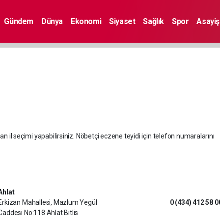
Gündem
Dünya
Ekonomi
Siyaset
Sağlık
Spor
Asayiş
an il seçimi yapabilirsiniz. Nöbetçi eczene teyidi için telefon numaralarını
Ahlat
Erkizan Mahallesi, Mazlum Yegül
0 (434) 412 58 0
Caddesi No:118 Ahlat Bitlis