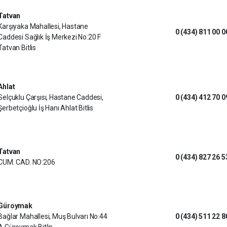
Tatvan
Karşıyaka Mahallesi, Hastane
0 (434) 811 00 0
Caddesi Sağlık İş Merkezi No:20 F
Tatvan Bitlis
Ahlat
Selçuklu Çarşısı, Hastane Caddesi,
0 (434) 412 70 0
Şerbetçioğlu İş Hanı Ahlat Bitlis
Tatvan
0 (434) 827 26 5
CUM. CAD. NO:206
Güroymak
Bağlar Mahallesi, Muş Bulvarı No:44
0 (434) 511 22 8