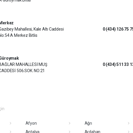
A Güroymak Bitlis
Merkez
Gazibey Mahallesi, Kale Altı Caddesi
0 (434) 126 75 7
No:54 A Merkez Bitlis
Güroymak
BAĞLAR MAHALLESİ MUŞ
0 (434) 511 33 1
CADDESİ 506.SOK. NO:21
çin
Afyon
Ağrı
Antalya
Ardahan