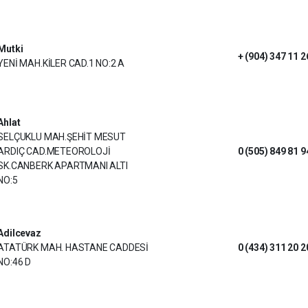
Mutki
+ (904) 347 11 2
YENİ MAH.KİLER CAD.1 NO:2 A
Ahlat
SELÇUKLU MAH.ŞEHİT MESUT
ARDIÇ CAD.METEOROLOJİ
0 (505) 849 81 9
SK.CANBERK APARTMANI ALTI
NO:5
Adilcevaz
ATATÜRK MAH. HASTANE CADDESİ
0 (434) 311 20 2
NO:46 D