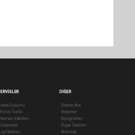
ERVİSLER
DİĞER
Hava Durumu
Sitede Ara
Yol ve Trafik
Anketler
Namaz Vakitleri
Biyografiler
Eczaneler
Rüya Tabirleri
Lig Fikstürü
Astroloji