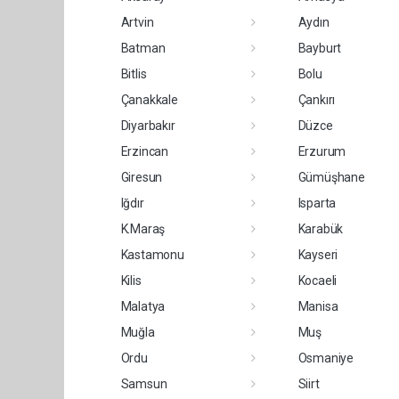
Artvin
Aydın
Batman
Bayburt
Bitlis
Bolu
Çanakkale
Çankırı
Diyarbakır
Düzce
Erzincan
Erzurum
Giresun
Gümüşhane
Iğdır
Isparta
K.Maraş
Karabük
Kastamonu
Kayseri
Kilis
Kocaeli
Malatya
Manisa
Muğla
Muş
Ordu
Osmaniye
Samsun
Siirt