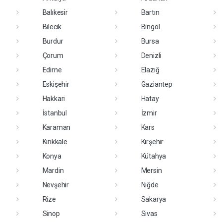
Balıkesir
Bartın
Bilecik
Bingöl
Burdur
Bursa
Çorum
Denizli
Edirne
Elazığ
Eskişehir
Gaziantep
Hakkari
Hatay
İstanbul
İzmir
Karaman
Kars
Kırıkkale
Kırşehir
Konya
Kütahya
Mardin
Mersin
Nevşehir
Niğde
Rize
Sakarya
Sinop
Sivas