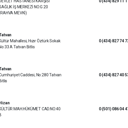
DEVLET HASTANESİ KARŞISI
0 (434) 829 11 1
SAĞLIK İŞ MERKEZİ NO:G 20
(RAHVA MEVKİ)
Tatvan
Kültür Mahallesi, Hızır Öztürk Sokak
0 (434) 827 74 7
No:33 A Tatvan Bitlis
Tatvan
Cumhuriyet Caddesi, No:280 Tatvan
0 (434) 827 40 5
Bitlis
Hizan
KÜLTÜR MAH.HÜKÜMET CAD.NO:40
0 (501) 086 04 4
B