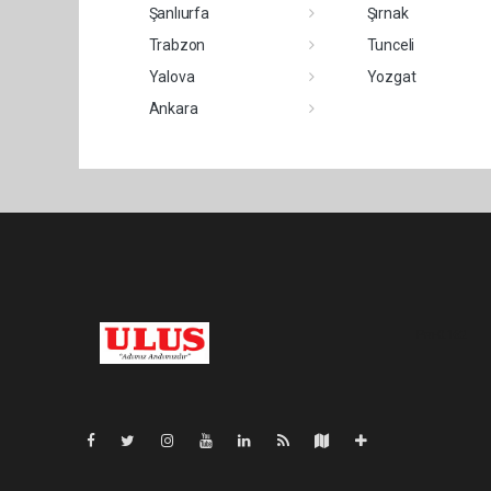
Şanlıurfa
Şırnak
Trabzon
Tunceli
Yalova
Yozgat
Ankara
Pro-0.162