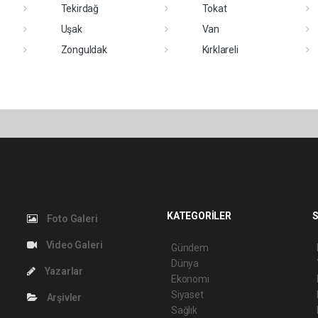
Tekirdağ
Tokat
Uşak
Van
Zonguldak
Kırklareli
KATEGORİLER
S
Foto Galeri
Video Galeri
Gündem
Dünya
Yazarlar
Ekonomi
Siyaset
Arşivler
Sağlık