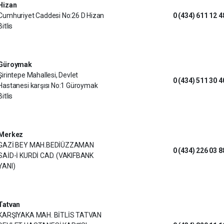
Hizan
Cumhuriyet Caddesi No:26 D Hizan
0 (434) 611 12 4
Bitlis
Güroymak
Şirintepe Mahallesi, Devlet
0 (434) 511 30 4
Hastanesi karşısı No:1 Güroymak
Bitlis
Merkez
GAZİ BEY MAH.BEDİÜZZAMAN
0 (434) 226 03 8
SAİD-İ KURDİ CAD. (VAKIFBANK
YANI)
Tatvan
KARŞIYAKA MAH. BİTLİS TATVAN