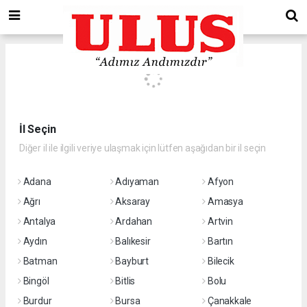
İl Seçin
Diğer il ile ilgili veriye ulaşmak için lütfen aşağıdan bir il seçin
Adana
Adıyaman
Afyon
Ağrı
Aksaray
Amasya
Antalya
Ardahan
Artvin
Aydın
Balıkesir
Bartın
Batman
Bayburt
Bilecik
Bingöl
Bitlis
Bolu
Burdur
Bursa
Çanakkale