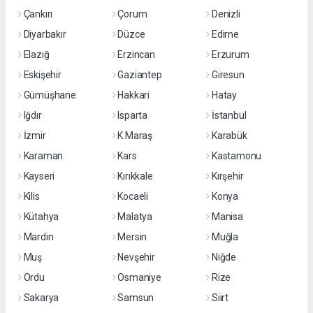
Çankırı
Çorum
Denizli
Diyarbakır
Düzce
Edirne
Elazığ
Erzincan
Erzurum
Eskişehir
Gaziantep
Giresun
Gümüşhane
Hakkari
Hatay
Iğdır
Isparta
İstanbul
İzmir
K.Maraş
Karabük
Karaman
Kars
Kastamonu
Kayseri
Kırıkkale
Kırşehir
Kilis
Kocaeli
Konya
Kütahya
Malatya
Manisa
Mardin
Mersin
Muğla
Muş
Nevşehir
Niğde
Ordu
Osmaniye
Rize
Sakarya
Samsun
Siirt