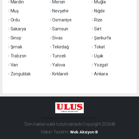
Mardin
Mersin
Muğla
Muş
Nevşehir
Niğde
Ordu
Osmaniye
Rize
Sakarya
Samsun
Siirt
Sinop
Sivas
Şanlıurfa
Şırnak
Tekirdağ
Tokat
Trabzon
Tunceli
Uşak
Van
Yalova
Yozgat
Zonguldak
Kırklareli
Ankara
haber paketi
haber scripti
haber yazılımı
Tüm hakları saklı tutulmaktadır.Copyright 2026©
Haber Yazılımı:
Web Aksiyon ®