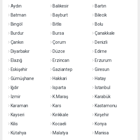
Aydın
Balıkesir
Bartın
Batman
Bayburt
Bilecik
Bingöl
Bitlis
Bolu
Burdur
Bursa
Çanakkale
Çankırı
Çorum
Denizli
Diyarbakır
Düzce
Edirne
Elazığ
Erzincan
Erzurum
Eskişehir
Gaziantep
Giresun
Gümüşhane
Hakkari
Hatay
Iğdır
Isparta
İstanbul
İzmir
K.Maraş
Karabük
Karaman
Kars
Kastamonu
Kayseri
Kırıkkale
Kırşehir
Kilis
Kocaeli
Konya
Kütahya
Malatya
Manisa