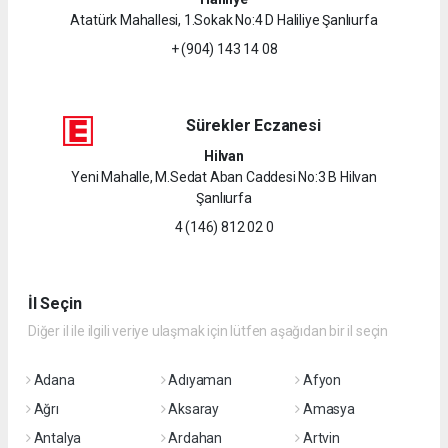
Atatürk Mahallesi, 1.Sokak No:4 D Haliliye Şanlıurfa
+ (904) 143 14 08
Sürekler Eczanesi
Hilvan
Yeni Mahalle, M.Sedat Aban Caddesi No:3 B Hilvan
Şanlıurfa
4 (146) 812 02 0
İl Seçin
Diğer il ile ilgili veriye ulaşmak için lütfen aşağıdan bir il seçin
Adana
Adıyaman
Afyon
Ağrı
Aksaray
Amasya
Antalya
Ardahan
Artvin