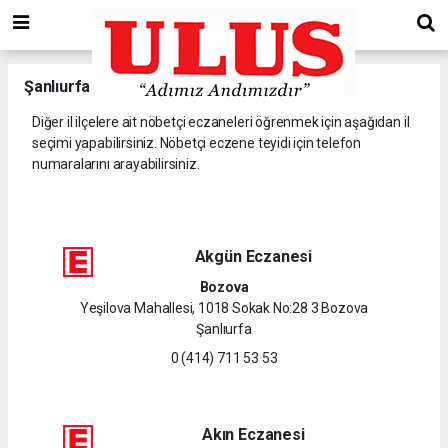
Şanlıurfa
il ve ilçelerine ait nöbetçi eczaneler.
Diğer il ilçelere ait nöbetçi eczaneleri öğrenmek için aşağıdan il
seçimi yapabilirsiniz. Nöbetçi eczene teyidi için telefon
numaralarını arayabilirsiniz.
Akgün Eczanesi
Bozova
Yeşilova Mahallesi, 1018 Sokak No:28 3 Bozova
Şanlıurfa
0 (414) 711 53 53
Akın Eczanesi