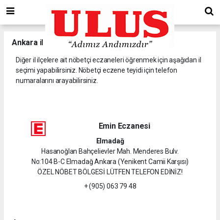
Ankara
il ve ilçelerine ait nöbetçi eczaneler.
Diğer il ilçelere ait nöbetçi eczaneleri öğrenmek için aşağıdan il
seçimi yapabilirsiniz. Nöbetçi eczene teyidi için telefon
numaralarını arayabilirsiniz.
Emin Eczanesi
Elmadağ
Hasanoğlan Bahçelievler Mah. Menderes Bulv.
No:104 B-C Elmadağ Ankara (Yenikent Camii Karşısı)
ÖZEL NÖBET BÖLGESİ LÜTFEN TELEFON EDİNİZ!
+ (905) 063 79 48