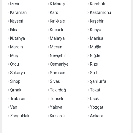
İzmir
K.Maraş
Karabük
Karaman
Kars
Kastamonu
Kayseri
Kırıkkale
Kırşehir
Kilis
Kocaeli
Konya
Kütahya
Malatya
Manisa
Mardin
Mersin
Muğla
Muş
Nevşehir
Niğde
Ordu
Osmaniye
Rize
Sakarya
Samsun
Siirt
Sinop
Sivas
Şanlıurfa
Şırnak
Tekirdağ
Tokat
Trabzon
Tunceli
Uşak
Van
Yalova
Yozgat
Zonguldak
Kırklareli
Ankara