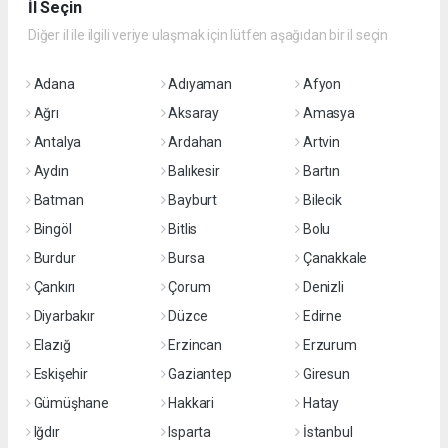
İl Seçin
Diğer il ile ilgili veriye ulaşmak için lütfen aşağıdan bir il seçin
Adana
Adıyaman
Afyon
Ağrı
Aksaray
Amasya
Antalya
Ardahan
Artvin
Aydın
Balıkesir
Bartın
Batman
Bayburt
Bilecik
Bingöl
Bitlis
Bolu
Burdur
Bursa
Çanakkale
Çankırı
Çorum
Denizli
Diyarbakır
Düzce
Edirne
Elazığ
Erzincan
Erzurum
Eskişehir
Gaziantep
Giresun
Gümüşhane
Hakkari
Hatay
Iğdır
Isparta
İstanbul