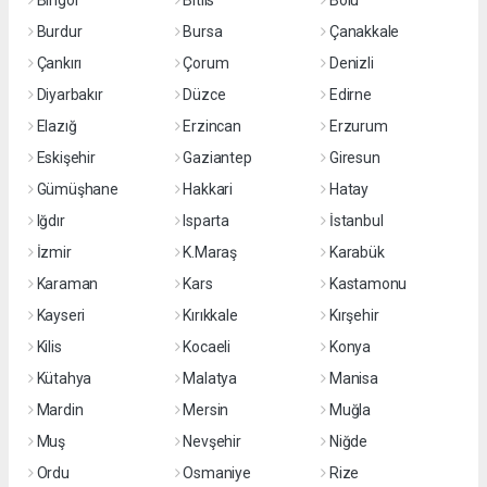
Bingöl
Bitlis
Bolu
Burdur
Bursa
Çanakkale
Çankırı
Çorum
Denizli
Diyarbakır
Düzce
Edirne
Elazığ
Erzincan
Erzurum
Eskişehir
Gaziantep
Giresun
Gümüşhane
Hakkari
Hatay
Iğdır
Isparta
İstanbul
İzmir
K.Maraş
Karabük
Karaman
Kars
Kastamonu
Kayseri
Kırıkkale
Kırşehir
Kilis
Kocaeli
Konya
Kütahya
Malatya
Manisa
Mardin
Mersin
Muğla
Muş
Nevşehir
Niğde
Ordu
Osmaniye
Rize