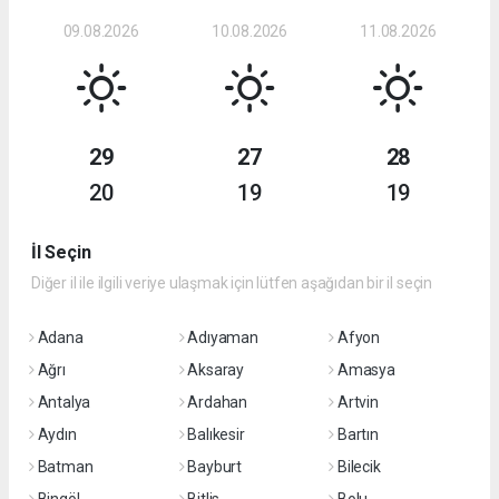
09.08.2026
10.08.2026
11.08.2026
29
27
28
20
19
19
İl Seçin
Diğer il ile ilgili veriye ulaşmak için lütfen aşağıdan bir il seçin
Adana
Adıyaman
Afyon
Ağrı
Aksaray
Amasya
Antalya
Ardahan
Artvin
Aydın
Balıkesir
Bartın
Batman
Bayburt
Bilecik