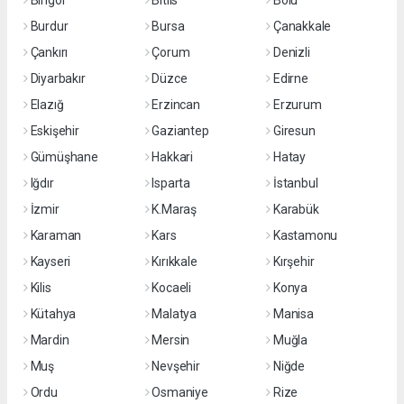
Bingöl
Bitlis
Bolu
Burdur
Bursa
Çanakkale
Çankırı
Çorum
Denizli
Diyarbakır
Düzce
Edirne
Elazığ
Erzincan
Erzurum
Eskişehir
Gaziantep
Giresun
Gümüşhane
Hakkari
Hatay
Iğdır
Isparta
İstanbul
İzmir
K.Maraş
Karabük
Karaman
Kars
Kastamonu
Kayseri
Kırıkkale
Kırşehir
Kilis
Kocaeli
Konya
Kütahya
Malatya
Manisa
Mardin
Mersin
Muğla
Muş
Nevşehir
Niğde
Ordu
Osmaniye
Rize