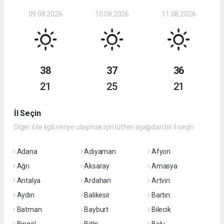
09.08.2026
10.08.2026
11.08.2026
38
37
36
21
25
21
İl Seçin
Diğer il ile ilgili veriye ulaşmak için lütfen aşağıdan bir il seçin
Adana
Adıyaman
Afyon
Ağrı
Aksaray
Amasya
Antalya
Ardahan
Artvin
Aydın
Balıkesir
Bartın
Batman
Bayburt
Bilecik