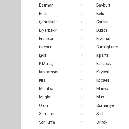
Batman
Bayburt
Bitlis
Bolu
Çanakkale
Çankırı
Diyarbakır
Düzce
Erzincan
Erzurum
Giresun
Gümüşhane
Iğdır
Isparta
K.Maraş
Karabük
Kastamonu
Kayseri
Kilis
Kocaeli
Malatya
Manisa
Muğla
Muş
Ordu
Osmaniye
Samsun
Siirt
Şanlıurfa
Şırnak