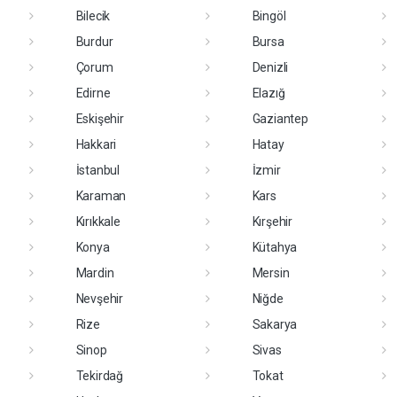
Bilecik
Bingöl
Burdur
Bursa
Çorum
Denizli
Edirne
Elazığ
Eskişehir
Gaziantep
Hakkari
Hatay
İstanbul
İzmir
Karaman
Kars
Kırıkkale
Kırşehir
Konya
Kütahya
Mardin
Mersin
Nevşehir
Niğde
Rize
Sakarya
Sinop
Sivas
Tekirdağ
Tokat