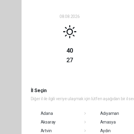
08.08.2026
40
27
İl Seçin
Diğer il ile ilgili veriye ulaşmak için lütfen aşağıdan bir il se
Adana
Adıyaman
Aksaray
Amasya
Artvin
Aydın