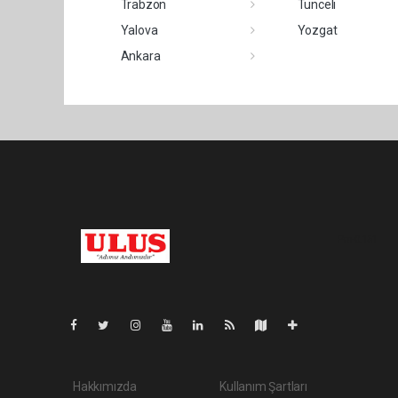
Trabzon
Tunceli
Yalova
Yozgat
Ankara
Pro-0.151
Hakkımızda
Kullanım Şartları