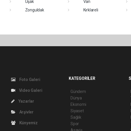
Uşak
Van
Zonguldak
Kırklareli
KATEGORİLER
S
Foto Galeri
Video Galeri
Gündem
Dünya
Yazarlar
Ekonomi
Siyaset
Arşivler
Sağlık
Künyemiz
Spor
Asayiş