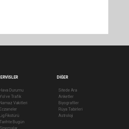
ERVİSLER
DİĞER
Hava Durumu
Sitede Ara
Yol ve Trafik
Anketler
Namaz Vakitleri
Biyografiler
Eczaneler
Rüya Tabirleri
Lig Fikstürü
Astroloji
Tarihte Bugün
Sinemalar