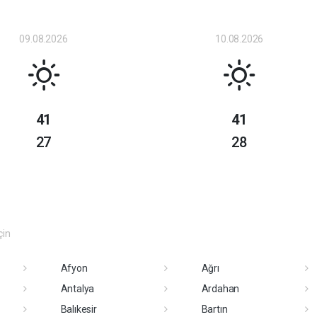
09.08.2026
10.08.2026
41
41
27
28
çin
Afyon
Ağrı
Antalya
Ardahan
Balıkesir
Bartın