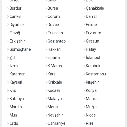
Bingöl
Bitlis
Bolu
Burdur
Bursa
Çanakkale
Çankırı
Çorum
Denizli
Diyarbakır
Düzce
Edirne
Elazığ
Erzincan
Erzurum
Eskişehir
Gaziantep
Giresun
Gümüşhane
Hakkari
Hatay
Iğdır
Isparta
İstanbul
İzmir
K.Maraş
Karabük
Karaman
Kars
Kastamonu
Kayseri
Kırıkkale
Kırşehir
Kilis
Kocaeli
Konya
Kütahya
Malatya
Manisa
Mardin
Mersin
Muğla
Muş
Nevşehir
Niğde
Ordu
Osmaniye
Rize