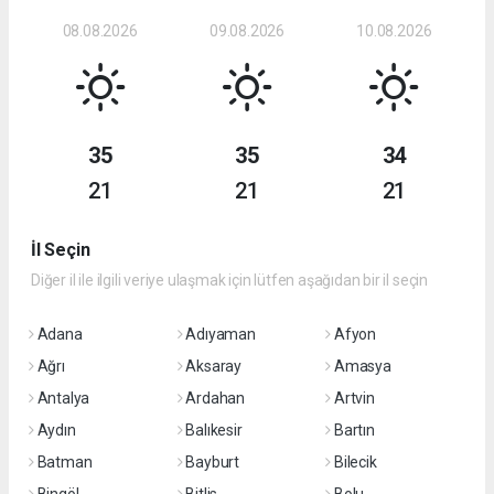
08.08.2026
09.08.2026
10.08.2026
35
35
34
21
21
21
İl Seçin
Diğer il ile ilgili veriye ulaşmak için lütfen aşağıdan bir il seçin
Adana
Adıyaman
Afyon
Ağrı
Aksaray
Amasya
Antalya
Ardahan
Artvin
Aydın
Balıkesir
Bartın
Batman
Bayburt
Bilecik