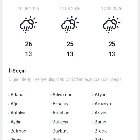
10.08.2026
11.08.2026
12.08.2026
26
25
25
13
13
13
İl Seçin
Diğer il ile ilgili veriye ulaşmak için lütfen aşağıdan bir il seçin
Adana
Adıyaman
Afyon
Ağrı
Aksaray
Amasya
Antalya
Ardahan
Artvin
Aydın
Balıkesir
Bartın
Batman
Bayburt
Bilecik