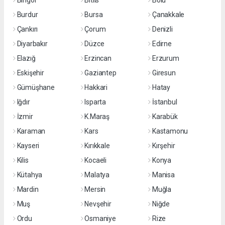
Bingöl
Bitlis
Bolu
Burdur
Bursa
Çanakkale
Çankırı
Çorum
Denizli
Diyarbakır
Düzce
Edirne
Elazığ
Erzincan
Erzurum
Eskişehir
Gaziantep
Giresun
Gümüşhane
Hakkari
Hatay
Iğdır
Isparta
İstanbul
İzmir
K.Maraş
Karabük
Karaman
Kars
Kastamonu
Kayseri
Kırıkkale
Kırşehir
Kilis
Kocaeli
Konya
Kütahya
Malatya
Manisa
Mardin
Mersin
Muğla
Muş
Nevşehir
Niğde
Ordu
Osmaniye
Rize