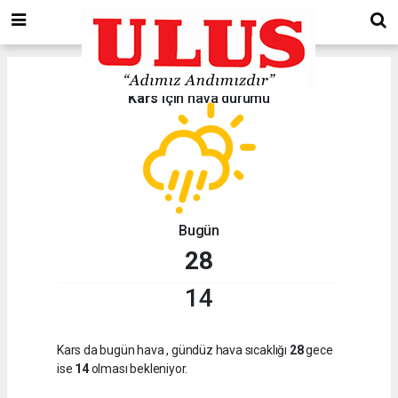
Kars
için hava durumu
Bugün
28
14
Kars da bugün hava
, gündüz hava sıcaklığı
28
gece
ise
14
olması bekleniyor.