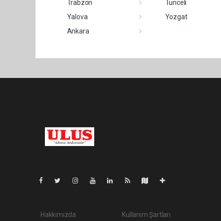
Trabzon
Tunceli
Yalova
Yozgat
Ankara
Pro-0.151
Hakkımızda
Kullanım Şartları