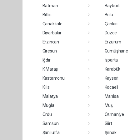
Batman
Bayburt
Bitlis
Bolu
Çanakkale
Çankırı
Diyarbakır
Düzce
Erzincan
Erzurum
Giresun
Gümüşhane
Iğdır
Isparta
K.Maraş
Karabük
Kastamonu
Kayseri
Kilis
Kocaeli
Malatya
Manisa
Muğla
Muş
Ordu
Osmaniye
Samsun
Siirt
Şanlıurfa
Şırnak