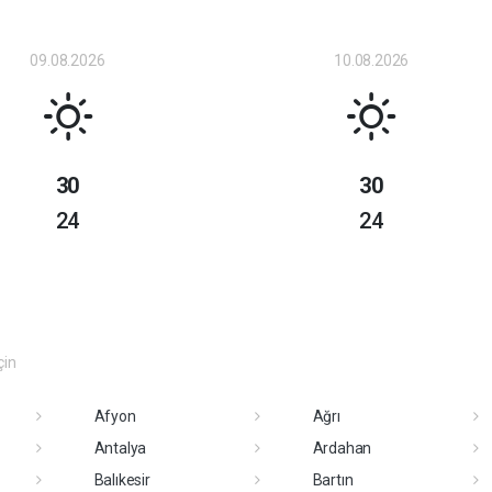
09.08.2026
10.08.2026
30
30
24
24
çin
Afyon
Ağrı
Antalya
Ardahan
Balıkesir
Bartın