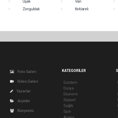
Uşak
Van
Zonguldak
Kırklareli
KATEGORİLER
S
Foto Galeri
Video Galeri
Gündem
Dünya
Yazarlar
Ekonomi
Siyaset
Arşivler
Sağlık
Künyemiz
Spor
Asayiş