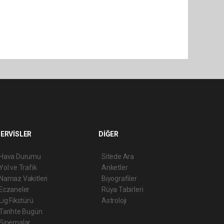
ERVİSLER
DİĞER
Hava Durumu
Sitede Ara
Yol ve Trafik
Anketler
Namaz Vakitleri
Biyografiler
Eczaneler
Rüya Tabirleri
Lig Fikstürü
Astroloji
Tarihte Bugün
Sinemalar