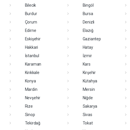
Bilecik
Bingöl
Burdur
Bursa
Çorum
Denizli
Edirne
Elazığ
Eskişehir
Gaziantep
Hakkari
Hatay
İstanbul
İzmir
Karaman
Kars
Kırıkkale
Kırşehir
Konya
Kütahya
Mardin
Mersin
Nevşehir
Niğde
Rize
Sakarya
Sinop
Sivas
Tekirdağ
Tokat