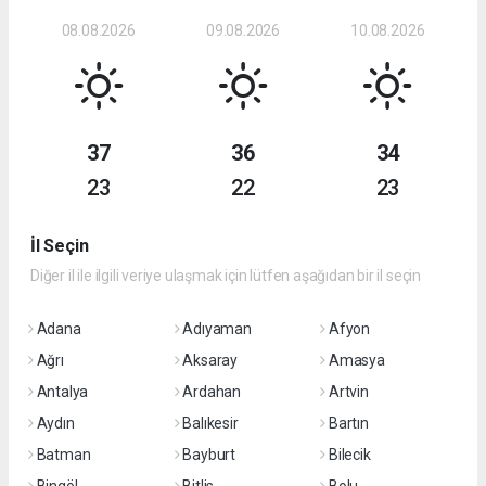
08.08.2026
09.08.2026
10.08.2026
37
36
34
23
22
23
İl Seçin
Diğer il ile ilgili veriye ulaşmak için lütfen aşağıdan bir il seçin
Adana
Adıyaman
Afyon
Ağrı
Aksaray
Amasya
Antalya
Ardahan
Artvin
Aydın
Balıkesir
Bartın
Batman
Bayburt
Bilecik