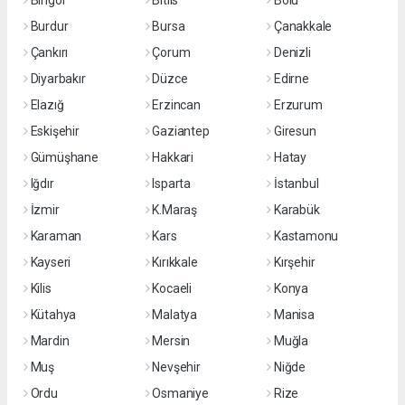
Bingöl
Bitlis
Bolu
Burdur
Bursa
Çanakkale
Çankırı
Çorum
Denizli
Diyarbakır
Düzce
Edirne
Elazığ
Erzincan
Erzurum
Eskişehir
Gaziantep
Giresun
Gümüşhane
Hakkari
Hatay
Iğdır
Isparta
İstanbul
İzmir
K.Maraş
Karabük
Karaman
Kars
Kastamonu
Kayseri
Kırıkkale
Kırşehir
Kilis
Kocaeli
Konya
Kütahya
Malatya
Manisa
Mardin
Mersin
Muğla
Muş
Nevşehir
Niğde
Ordu
Osmaniye
Rize