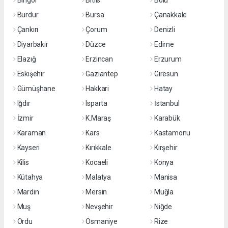
Bingöl
Bitlis
Bolu
Burdur
Bursa
Çanakkale
Çankırı
Çorum
Denizli
Diyarbakır
Düzce
Edirne
Elazığ
Erzincan
Erzurum
Eskişehir
Gaziantep
Giresun
Gümüşhane
Hakkari
Hatay
Iğdır
Isparta
İstanbul
İzmir
K.Maraş
Karabük
Karaman
Kars
Kastamonu
Kayseri
Kırıkkale
Kırşehir
Kilis
Kocaeli
Konya
Kütahya
Malatya
Manisa
Mardin
Mersin
Muğla
Muş
Nevşehir
Niğde
Ordu
Osmaniye
Rize