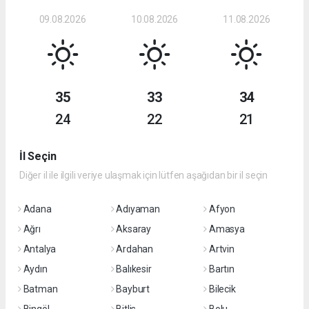
09.08.2026
10.08.2026
11.08.2026
35
33
34
24
22
21
İl Seçin
Diğer il ile ilgili veriye ulaşmak için lütfen aşağıdan bir il seçin
Adana
Adıyaman
Afyon
Ağrı
Aksaray
Amasya
Antalya
Ardahan
Artvin
Aydın
Balıkesir
Bartın
Batman
Bayburt
Bilecik