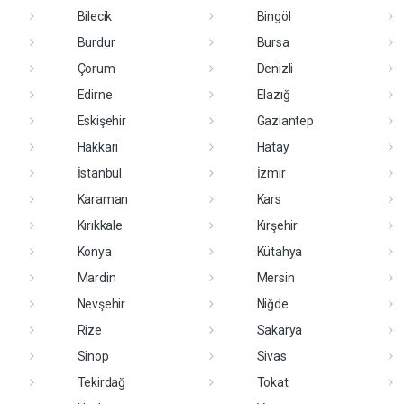
Bilecik
Bingöl
Burdur
Bursa
Çorum
Denizli
Edirne
Elazığ
Eskişehir
Gaziantep
Hakkari
Hatay
İstanbul
İzmir
Karaman
Kars
Kırıkkale
Kırşehir
Konya
Kütahya
Mardin
Mersin
Nevşehir
Niğde
Rize
Sakarya
Sinop
Sivas
Tekirdağ
Tokat