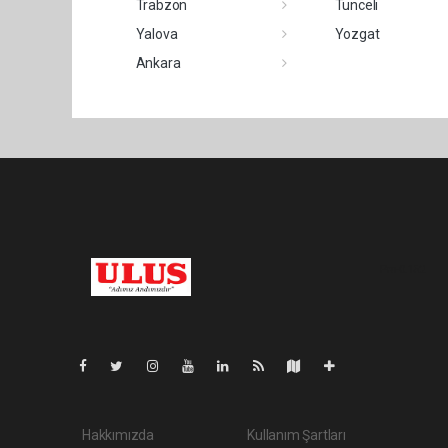
Trabzon
Tunceli
Yalova
Yozgat
Ankara
Pro-0.152
Hakkımızda
Kullanım Şartları