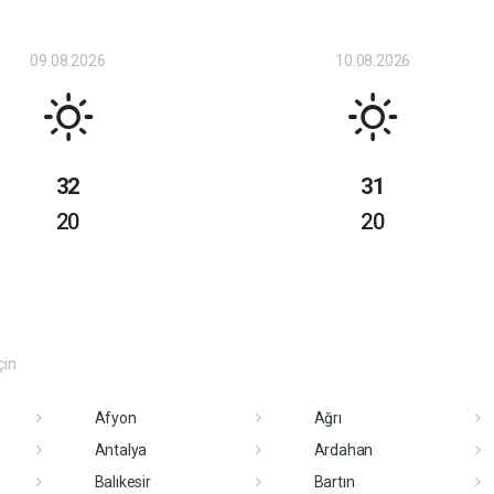
09.08.2026
10.08.2026
32
31
20
20
çin
Afyon
Ağrı
Antalya
Ardahan
Balıkesir
Bartın