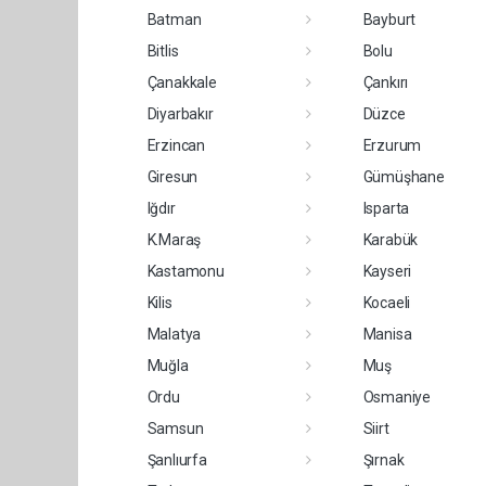
Batman
Bayburt
Bitlis
Bolu
Çanakkale
Çankırı
Diyarbakır
Düzce
Erzincan
Erzurum
Giresun
Gümüşhane
Iğdır
Isparta
K.Maraş
Karabük
Kastamonu
Kayseri
Kilis
Kocaeli
Malatya
Manisa
Muğla
Muş
Ordu
Osmaniye
Samsun
Siirt
Şanlıurfa
Şırnak