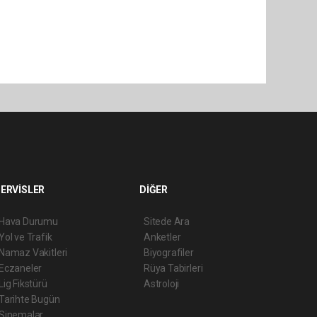
ERVİSLER
DİĞER
Hava Durumu
Sitede Ara
Yol ve Trafik
Anketler
Namaz Vakitleri
Biyografiler
Eczaneler
Rüya Tabirleri
Lig Fikstürü
Astroloji
Tarihte Bugün
Sinemalar