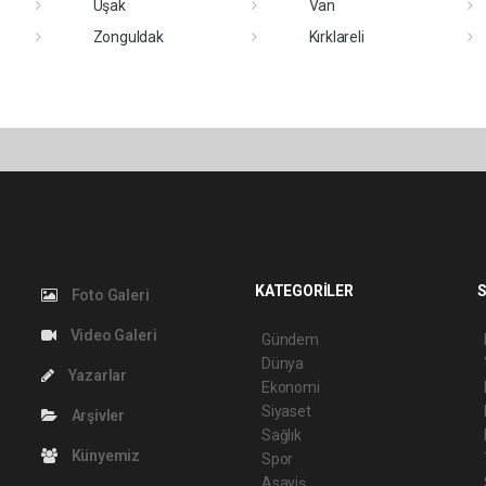
Uşak
Van
Zonguldak
Kırklareli
KATEGORİLER
S
Foto Galeri
Video Galeri
Gündem
Dünya
Yazarlar
Ekonomi
Siyaset
Arşivler
Sağlık
Künyemiz
Spor
Asayiş