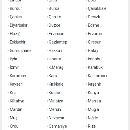
Bingöl
Bitlis
Bolu
Burdur
Bursa
Çanakkale
Çankırı
Çorum
Denizli
Diyarbakır
Düzce
Edirne
Elazığ
Erzincan
Erzurum
Eskişehir
Gaziantep
Giresun
Gümüşhane
Hakkari
Hatay
Iğdır
Isparta
İstanbul
İzmir
K.Maraş
Karabük
Karaman
Kars
Kastamonu
Kayseri
Kırıkkale
Kırşehir
Kilis
Kocaeli
Konya
Kütahya
Malatya
Manisa
Mardin
Mersin
Muğla
Muş
Nevşehir
Niğde
Ordu
Osmaniye
Rize