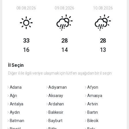
08.08.2026
09.08.2026
10.08.2026
33
28
28
16
14
13
İl Seçin
Diğer il ile ilgili veriye ulaşmak için lütfen aşağıdan bir il seçin
Adana
Adıyaman
Afyon
Ağrı
Aksaray
Amasya
Antalya
Ardahan
Artvin
Aydın
Balıkesir
Bartın
Batman
Bayburt
Bilecik