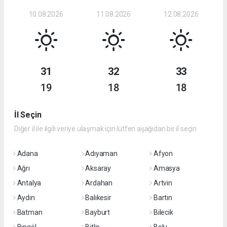
10.08.2026
11.08.2026
12.08.2026
31
32
33
19
18
18
İl Seçin
Diğer il ile ilgili veriye ulaşmak için lütfen aşağıdan bir il seçin
Adana
Adıyaman
Afyon
Ağrı
Aksaray
Amasya
Antalya
Ardahan
Artvin
Aydın
Balıkesir
Bartın
Batman
Bayburt
Bilecik