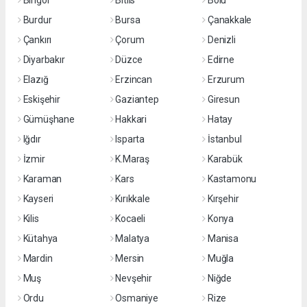
Bingöl
Bitlis
Bolu
Burdur
Bursa
Çanakkale
Çankırı
Çorum
Denizli
Diyarbakır
Düzce
Edirne
Elazığ
Erzincan
Erzurum
Eskişehir
Gaziantep
Giresun
Gümüşhane
Hakkari
Hatay
Iğdır
Isparta
İstanbul
İzmir
K.Maraş
Karabük
Karaman
Kars
Kastamonu
Kayseri
Kırıkkale
Kırşehir
Kilis
Kocaeli
Konya
Kütahya
Malatya
Manisa
Mardin
Mersin
Muğla
Muş
Nevşehir
Niğde
Ordu
Osmaniye
Rize