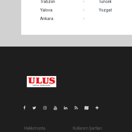
Trabzon
Tunceli
Yalova
Yozgat
Ankara
Pro-0.114
Hakkımızda
Kullanım Şartları