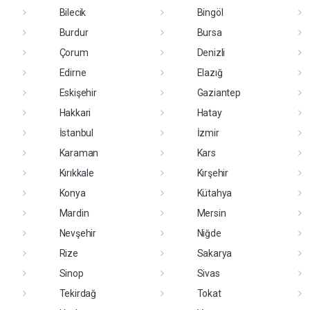
Bilecik
Bingöl
Burdur
Bursa
Çorum
Denizli
Edirne
Elazığ
Eskişehir
Gaziantep
Hakkari
Hatay
İstanbul
İzmir
Karaman
Kars
Kırıkkale
Kırşehir
Konya
Kütahya
Mardin
Mersin
Nevşehir
Niğde
Rize
Sakarya
Sinop
Sivas
Tekirdağ
Tokat