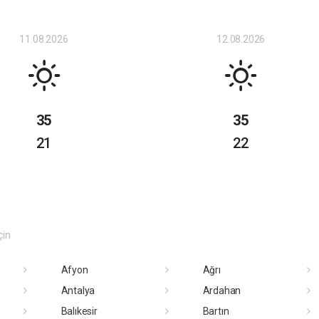
11.08.2026
12.08.2026
35
35
21
22
çin
Afyon
Ağrı
Antalya
Ardahan
Balıkesir
Bartın