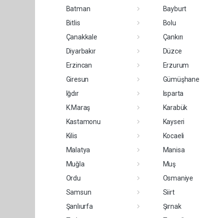
Batman
Bayburt
Bitlis
Bolu
Çanakkale
Çankırı
Diyarbakır
Düzce
Erzincan
Erzurum
Giresun
Gümüşhane
Iğdır
Isparta
K.Maraş
Karabük
Kastamonu
Kayseri
Kilis
Kocaeli
Malatya
Manisa
Muğla
Muş
Ordu
Osmaniye
Samsun
Siirt
Şanlıurfa
Şırnak