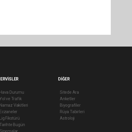
ERVİSLER
DİĞER
Hava Durumu
Sitede Ara
Yol ve Trafik
Anketler
Namaz Vakitleri
Biyografiler
Eczaneler
Rüya Tabirleri
Lig Fikstürü
Astroloji
Tarihte Bugün
Sinemalar