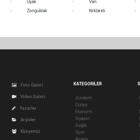
Uşak
Van
Zonguldak
Kırklareli
KATEGORİLER
S
Foto Galeri
Video Galeri
Gündem
Dünya
Yazarlar
Ekonomi
Siyaset
Arşivler
Sağlık
Künyemiz
Spor
Asayiş