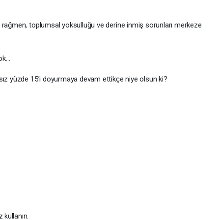
a rağmen, toplumsal yoksulluğu ve derine inmiş sorunları merkeze
yok…
sız yüzde 15’i doyurmaya devam ettikçe niye olsun ki?
z kullanın.