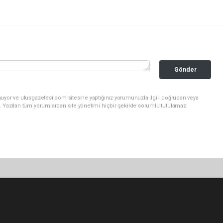
Gönder
nuyor ve ulusgazetesi.com sitesine yaptığınız yorumunuzla ilgili doğrudan veya
. Yazılan tüm yorumlardan site yönetimi hiçbir şekilde sorumlu tutulamaz.