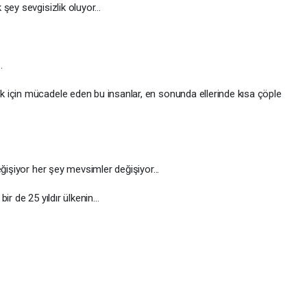
şey sevgisizlik oluyor…
…
 için mücadele eden bu insanlar, en sonunda ellerinde kısa çöple
ğişiyor her şey mevsimler değişiyor...
ir de 25 yıldır ülkenin…
e