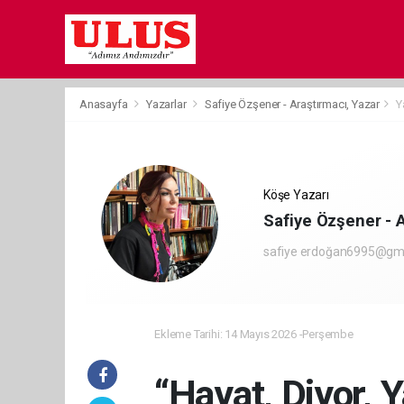
Anasayfa
Yazarlar
Safiye Özşener - Araştırmacı, Yazar
Y
Köşe Yazarı
Safiye Özşener - A
safiye erdoğan6995@gm
Ekleme Tarihi: 14 Mayıs 2026 -Perşembe
“Hayat, Diyor, 