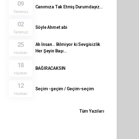
09
Canımıza Tak Etmiş Durumdayız…
Temmuz
02
Söyle Ahmet abi
Temmuz
25
Ah İnsan… Bilmiyor ki Sevgisizlik
Her Şeyin Başı…
Haziran
18
BAĞIRACAKSIN
Haziran
12
Seçim -geçim / Geçim-seçim
Haziran
Tüm Yazıları