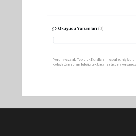
Okuyucu Yorumları
(0)
Yorum yazarak Topluluk Kuralları’nı kabul etmiş bulu
dolaylı tüm sorumluluğu tek başınıza üstleniyorsunuz