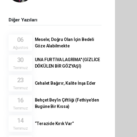
Diğer Yazıları
06
Mesele; Doğru Olan İçin Bedeli
Göze Alabilmekte
Ağustos
30
UNA FURTİVA LAGRİMA" (GİZLİCE
DÖKÜLEN BİR GÖZYAŞI)
Temmuz
23
Cehalet Bağırır, Kalite İnşa Eder
Temmuz
16
Behçet Bey’in Çiftliği (Fethiye’den
Bugüne Bir Kıssa)
Temmuz
14
“Terazide Kırık Var”
Temmuz