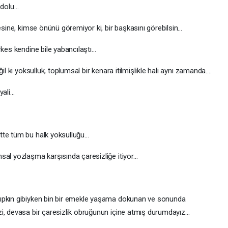
 dolu…
pesine, kimse önünü göremiyor ki, bir başkasını görebilsin…
rkes kendine bile yabancılaştı…
il ki yoksulluk, toplumsal bir kenara itilmişlikle hali aynı zamanda….
yali…
tte tüm bu halk yoksulluğu…
sal yozlaşma karşısında çaresizliğe itiyor…
zıpkın gibiyken bin bir emekle yaşama dokunan ve sonunda
i, devasa bir çaresizlik obruğunun içine atmış durumdayız…