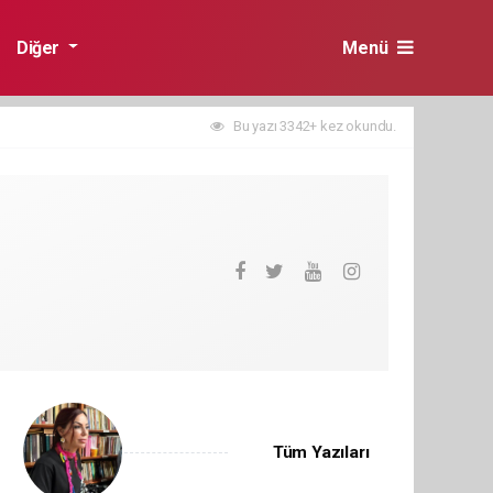
Diğer
Menü
Bu yazı 3342+ kez okundu.
Tüm Yazıları