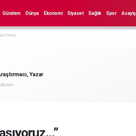
Gündem
Dünya
Ekonomi
Siyaset
Sağlık
Spor
Asayiş
azı Detayı
raştırmacı, Yazar
ail.com
Yaşıyoruz…”