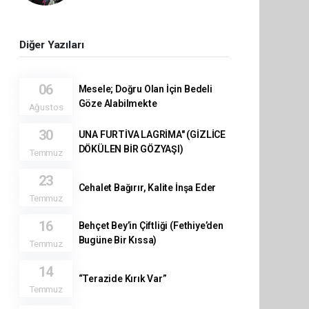
Diğer Yazıları
06
Mesele; Doğru Olan İçin Bedeli
Göze Alabilmekte
Ağustos
30
UNA FURTİVA LAGRİMA" (GİZLİCE
DÖKÜLEN BİR GÖZYAŞI)
Temmuz
23
Cehalet Bağırır, Kalite İnşa Eder
Temmuz
16
Behçet Bey’in Çiftliği (Fethiye’den
Bugüne Bir Kıssa)
Temmuz
14
“Terazide Kırık Var”
Temmuz