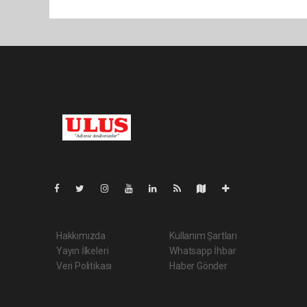
Pro-0.044
Hakkımızda
Kullanım Şartları
Yayın İlkeleri
Whatsapp İhbar
Veri Politikası
Haber Gönder