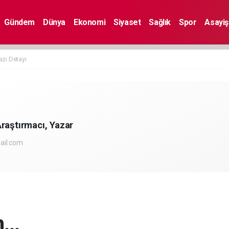
Gündem
Dünya
Ekonomi
Siyaset
Sağlık
Spor
Asayiş
azı Detayı
raştırmacı, Yazar
ail.com
ın…