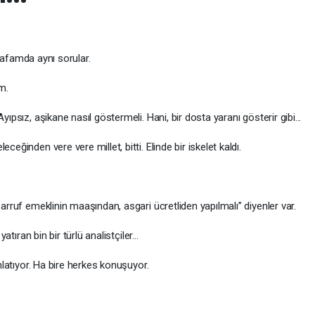
kafamda aynı sorular.
m.
yıpsız, aşikane nasıl göstermeli. Hani, bir dosta yaranı gösterir gibi...
ceğinden vere vere millet, bitti. Elinde bir iskelet kaldı.
sarruf emeklinin maaşından, asgari ücretliden yapılmalı” diyenler var.
yatıran bin bir türlü analistçiler…
anlatıyor. Ha bire herkes konuşuyor.