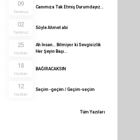
09
Canımıza Tak Etmiş Durumdayız…
Temmuz
02
Söyle Ahmet abi
Temmuz
25
Ah İnsan… Bilmiyor ki Sevgisizlik
Her Şeyin Başı…
Haziran
18
BAĞIRACAKSIN
Haziran
12
Seçim -geçim / Geçim-seçim
Haziran
Tüm Yazıları