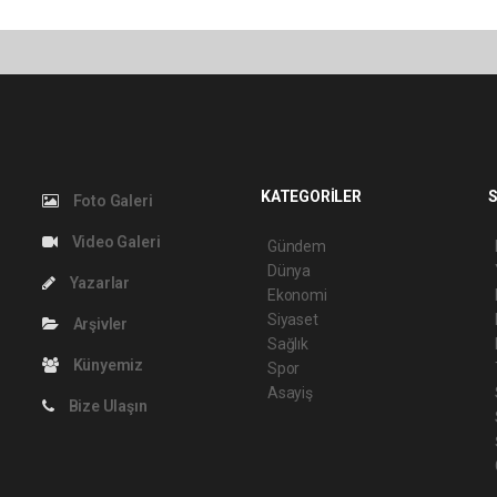
KATEGORİLER
S
Foto Galeri
Video Galeri
Gündem
Dünya
Yazarlar
Ekonomi
Siyaset
Arşivler
Sağlık
Künyemiz
Spor
Asayiş
Bize Ulaşın