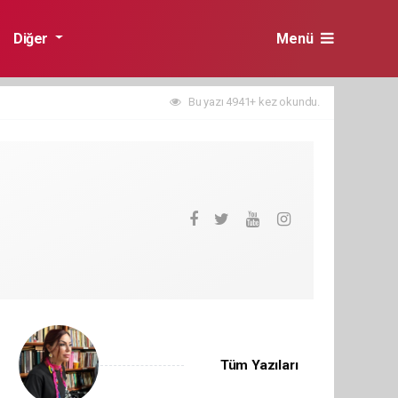
Diğer
Menü
Bu yazı 4941+ kez okundu.
Tüm Yazıları