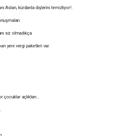
Aslan, kürdanla dişlerini temizliyor!..
konuşmaları.
ı siz olmadıkça.
an yeni vergi paketleri var.
 çocuklar açlıktan...
…
n.