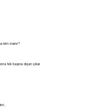
a kim inanır?
nra tek başına dışarı çıkar.
ri...