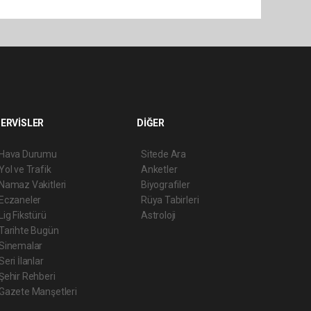
ERVİSLER
DİĞER
Hava Durumu
Sitede Ara
Yol ve Trafik
Anketler
Namaz Vakitleri
Biyografiler
Eczaneler
Rüya Tabirleri
Lig Fikstürü
Astroloji
Tarihte Bugün
Sinemalar
Seri İlanlar
Şehir Rehberi
Gazete Manşetleri