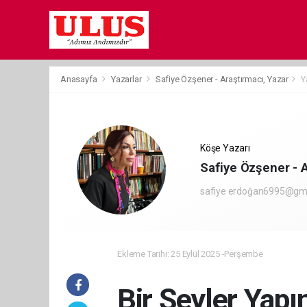
Anasayfa
Yazarlar
Safiye Özşener - Araştırmacı, Yazar
Y
Köşe Yazarı
Safiye Özşener - A
safiye erdoğan6995@gm
Ekleme Tarihi: 25 Eylül 2025 -Perşembe
Bir Şeyler Yap