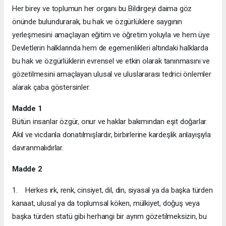
Her birey ve toplumun her organı bu Bildirgeyi daima göz
önünde bulundurarak, bu hak ve özgürlüklere saygının
yerleşmesini amaçlayan eğitim ve öğretim yoluyla ve hem üye
Devletlerin halklarında hem de egemenlikleri altındaki halklarda
bu hak ve özgürlüklerin evrensel ve etkin olarak tanınmasını ve
gözetilmesini amaçlayan ulusal ve uluslararası tedrici önlemler
alarak çaba göstersinler.
Madde 1
Bütün insanlar özgür, onur ve haklar bakımından eşit doğarlar.
Akıl ve vicdanla donatılmışlardır, birbirlerine kardeşlik anlayışıyla
davranmalıdırlar.
Madde 2
1. Herkes ırk, renk, cinsiyet, dil, din, siyasal ya da başka türden
kanaat, ulusal ya da toplumsal köken, mülkiyet, doğuş veya
başka türden statü gibi herhangi bir ayrım gözetilmeksizin, bu