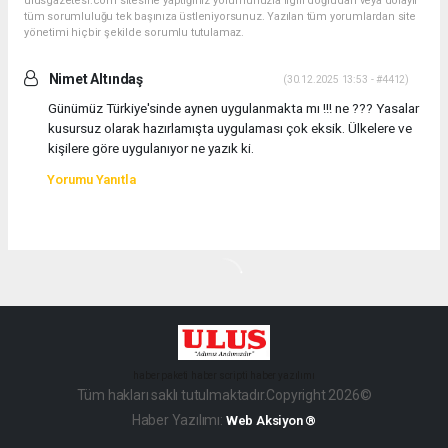
ulusgazetesi.com sitesine yaptığınız yorumunuzla ilgili doğrudan veya dolaylı
tüm sorumluluğu tek başınıza üstleniyorsunuz. Yazılan tüm yorumlardan site
yönetimi hiçbir şekilde sorumlu tutulamaz.
Nimet Altındaş
(30.12.2025 13:53 - #4412)
Günümüz Türkiye'sinde aynen uygulanmakta mı !!! ne ??? Yasalar
kusursuz olarak hazırlamışta uygulaması çok eksik. Ülkelere ve
kişilere göre uygulanıyor ne yazık ki.
Yorumu Yanıtla
haber paketi
haber scripti
haber yazılımı
Tüm hakları saklı tutulmaktadır.Copyright 2026©
Haber Yazılımı:
Web Aksiyon ®