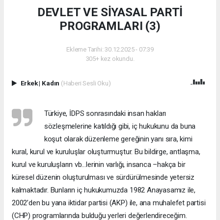
DEVLET VE SİYASAL PARTİ
PROGRAMLARI (3)
Ekleme Tarihi: 30.12.2025 - 07:39
305+ kez okundu.
Erkek
|
Kadın
(Haberi Sesli Oku)
Türkiye, İDPS sonrasındaki insan hakları
sözleşmelerine katıldığı gibi, iç hukukunu da buna
koşut olarak düzenleme gereğinin yanı sıra, kimi
kural, kurul ve kuruluşlar oluşturmuştur. Bu bildirge, antlaşma,
kurul ve kuruluşların vb…lerinin varlığı, insanca –hakça bir
küresel düzenin oluşturulması ve sürdürülmesinde yetersiz
kalmaktadır. Bunların iç hukukumuzda 1982 Anayasamız ile,
2002’den bu yana iktidar partisi (AKP) ile, ana muhalefet partisi
(CHP) programlarında bulduğu yerleri değerlendireceğim.