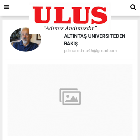
PROF. DR. MUSTAFA
ALTINTAŞ ÜNİVERSİTEDEN
BAKIŞ
pdmamdma46@gmail.com