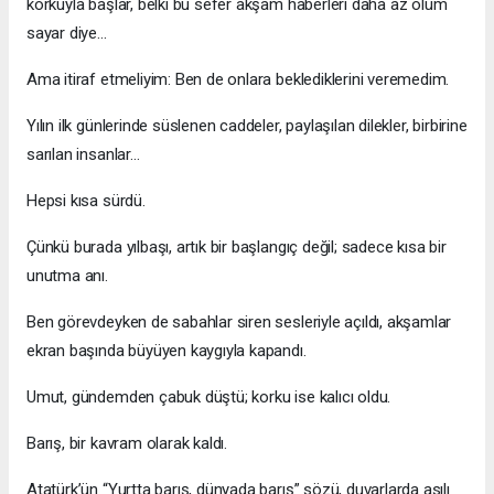
korkuyla başlar, belki bu sefer akşam haberleri daha az ölüm
sayar diye…
Ama itiraf etmeliyim: Ben de onlara beklediklerini veremedim.
Yılın ilk günlerinde süslenen caddeler, paylaşılan dilekler, birbirine
sarılan insanlar…
Hepsi kısa sürdü.
Çünkü burada yılbaşı, artık bir başlangıç değil; sadece kısa bir
unutma anı.
Ben görevdeyken de sabahlar siren sesleriyle açıldı, akşamlar
ekran başında büyüyen kaygıyla kapandı.
Umut, gündemden çabuk düştü; korku ise kalıcı oldu.
Barış, bir kavram olarak kaldı.
Atatürk’ün “Yurtta barış, dünyada barış” sözü, duvarlarda asılı