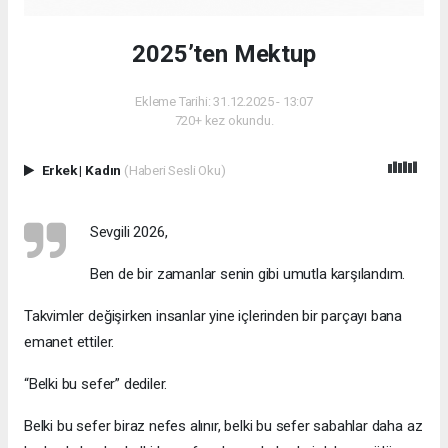
2025’ten Mektup
Ekleme Tarihi: 31.12.2025 - 13:07
720+ kez okundu.
Erkek
|
Kadın
(Haberi Sesli Oku)
Sevgili 2026,
Ben de bir zamanlar senin gibi umutla karşılandım.
Takvimler değişirken insanlar yine içlerinden bir parçayı bana
emanet ettiler.
“Belki bu sefer” dediler.
Belki bu sefer biraz nefes alınır, belki bu sefer sabahlar daha az