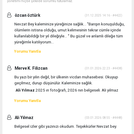
yönetimi hiçbir şekilde sorumlu tutulamaz.
özcan öztürk
(31.12.2025 14:16 - #4422)
Nevzat Bey kaleminize yüreğinize sağlık... ''Barışın konuşulduğu,
ölümlerin istisna olduğu, umut kelimesinin tekrar cümle içinde
kullanılabildiği bir yıl dileğiyle… '' Bu güzel ve anlamlı dileğe tüm
yüreğimle katılıyorum...
Yorumu Yanıtla
Merve K. Filizcan
(01.01.2026 22:23 - #4438)
Bu yazı bir yılın değil, bir ülkenin vicdan muhasebesi. Okuyup
geçilmez, durup düşünülür. Kaleminize sağlık.
Ali Yılmaz
2025 ın fotoğrafı, 2026 nın belgeseli. Ali yılmaz
Yorumu Yanıtla
Ali Yılmaz
(03.01.2026 08:55 - #4448)
Belgesel izler gibi yazınızı okudum. Teşekkürler Nevzat bey.