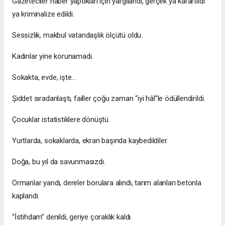
Gazeteciler haber yaptıkları için yargılandı, gerçek ya karartıldı
ya kriminalize edildi.
Sessizlik, makbul vatandaşlık ölçütü oldu.
Kadınlar yine korunamadı.
Sokakta, evde, işte…
Şiddet sıradanlaştı, failler çoğu zaman “iyi hâl”le ödüllendirildi.
Çocuklar istatistiklere dönüştü.
Yurtlarda, sokaklarda, ekran başında kaybedildiler.
Doğa, bu yıl da savunmasızdı.
Ormanlar yandı, dereler borulara alındı, tarım alanları betonla
kaplandı.
“İstihdam” denildi, geriye çoraklık kaldı.