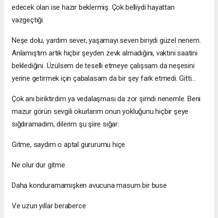
edecek olan ise hazır beklermiş. Çok belliydi hayattan
vazgeçtiği.
Neşe dolu, yardım sever, yaşamayı seven biriydi güzel nenem.
Anlamıştım artık hiçbir şeyden zevk almadığını, vaktini saatini
beklediğini. Üzülsem de teselli etmeye çalışsam da neşesini
yerine getirmek için çabalasam da bir şey fark etmedi. Gitti…
Çok anı biriktirdim ya vedalaşması da zor şimdi nenemle. Beni
mazur görün sevgili okurlarım onun yokluğunu hiçbir şeye
sığdıramadım, dilerim şu şiire sığar:
Gitme, saydım o aptal gururumu hiçe
Ne olur dur gitme
Daha konduramamışken avucuna masum bir buse
Ve uzun yıllar beraberce