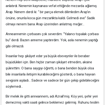
anlatırdı. Nenemin kaynanası vefat ettiğinde mezarda ağlamış
Arap. Nenem derdi ki: “ bir parça ekmek dilimledim Arap’ın
önüne, onunla koca gün mezarlıkta kaldı. Gelmedi eve” Sadık
olmayı nenem bana Arap üzerinden anlatmış meğer…
Anneannemin çorbasını çok severdim. “Yalancı topalak çorbası
bu” derdi. Bazen anneme yaptırırdım. Yok, asla nenemin yaptığı
gibi olmazdı.
İnsanlar hep şikâyet eder ya büyük ebeveynler ile beraber
büyüdükleri için. Ben hiçbir zaman şikâyet etmedim, aksine
şükrettim. O bana saygıyı öğretti, o bana benden büyük olsa
bile insanlarla iletişim kurabileceğimi gösterdi, o bana hayvan
sevgisini aşıladı… Sadece ve sadece bir gün çekip gidebileceğini
söylemedi…
Bir melek ile gitti anneannem, adı Azrail’miş. Köy yeri, şehir yeri
demezmiş vakti saati gelince beklemez gelirmiş. Ruhunu teslim