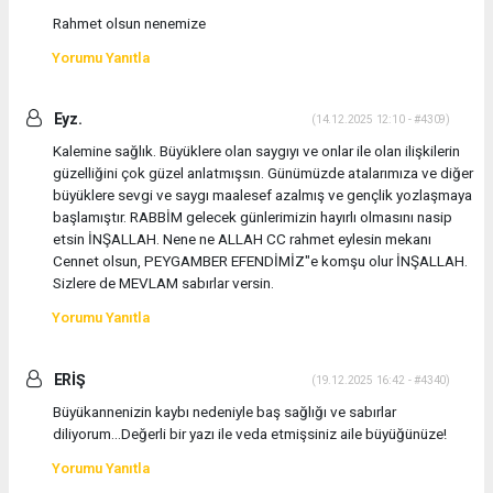
Rahmet olsun nenemize
Yorumu Yanıtla
Eyz.
(14.12.2025 12:10 - #4309)
Kalemine sağlık. Büyüklere olan saygıyı ve onlar ile olan ilişkilerin
güzelliğini çok güzel anlatmışsın. Günümüzde atalarımıza ve diğer
büyüklere sevgi ve saygı maalesef azalmış ve gençlik yozlaşmaya
başlamıştır. RABBİM gelecek günlerimizin hayırlı olmasını nasip
etsin İNŞALLAH. Nene ne ALLAH CC rahmet eylesin mekanı
Cennet olsun, PEYGAMBER EFENDİMİZ"e komşu olur İNŞALLAH.
Sizlere de MEVLAM sabırlar versin.
Yorumu Yanıtla
ERİŞ
(19.12.2025 16:42 - #4340)
Büyükannenizin kaybı nedeniyle baş sağlığı ve sabırlar
diliyorum...Değerli bir yazı ile veda etmişsiniz aile büyüğünüze!
Yorumu Yanıtla