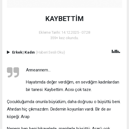
KAYBETTİM
Ekleme Tarihi: 14.12.2025 - 07:28
359+ kez okundu.
Erkek
|
Kadın
(Haberi Sesli Oku)
Anneannem…
Hayatımda değer verdiğim, en sevdiğim kadınlardan
bir tanesi. Kaybettim. Acısı çok taze.
Çocukluğumda onunla büyüdüm, daha doğrusu o büyüttü beni.
Ahırdan hiç çıkmazdım. Dedemin koyunları vardı. Bir de av
köpeği: Arap
Nenem hep beni hikayelerle, manilerle büyüttü. Arap’ı çok