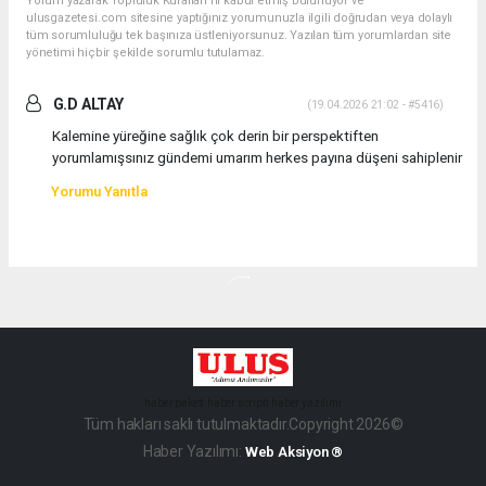
Yorum yazarak Topluluk Kuralları’nı kabul etmiş bulunuyor ve
ulusgazetesi.com sitesine yaptığınız yorumunuzla ilgili doğrudan veya dolaylı
tüm sorumluluğu tek başınıza üstleniyorsunuz. Yazılan tüm yorumlardan site
yönetimi hiçbir şekilde sorumlu tutulamaz.
G.D ALTAY
(19.04.2026 21:02 - #5416)
Kalemine yüreğine sağlık çok derin bir perspektiften
yorumlamışsınız gündemi umarım herkes payına düşeni sahiplenir
Yorumu Yanıtla
haber paketi
haber scripti
haber yazılımı
Tüm hakları saklı tutulmaktadır.Copyright 2026©
Haber Yazılımı:
Web Aksiyon ®