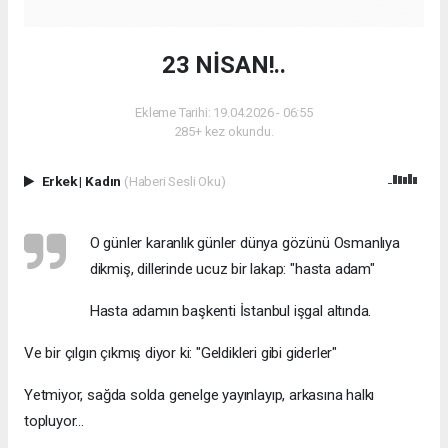
23 NİSAN!..
Ekleme Tarihi: 19.04.2026 - 06:55
285+ kez okundu.
Erkek
|
Kadın
(Haberi Sesli Oku)
O günler karanlık günler dünya gözünü Osmanlıya
dikmiş, dillerinde ucuz bir lakap: "hasta adam"
Hasta adamın başkenti İstanbul işgal altında.
Ve bir çılgın çıkmış diyor ki: "Geldikleri gibi giderler"
Yetmiyor, sağda solda genelge yayınlayıp, arkasına halkı
topluyor...