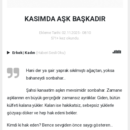
KASIMDA AŞK BAŞKADIR
Ekleme Tarihi: 02.11.2025 - 08:10
571+ kez okundu.
Erkek
|
Kadın
(Haberi Sesli Oku)
Hani der ya şair: yaprak sıkılmıştı ağaçtan, yoksa
bahaneydi sonbahar…
Şahsi kanaatim aşkın mevsimidir sonbahar. Zamane
aşklarının en büyük gerçeğidir zamansız ayrılıklar. Giden, bütün
külfeti kalana yükler. Kalan ise hakikatsiz, sebepsiz yüklerle
gözyaşı döker ve hep hak edeni bekler.
Kimdi ki hak eden? Bence sevgiden önce saygı gösteren…