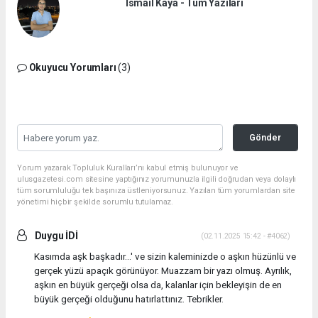
İsmail Kaya - Tüm Yazıları
Okuyucu Yorumları
(3)
Gönder
Yorum yazarak Topluluk Kuralları’nı kabul etmiş bulunuyor ve
ulusgazetesi.com sitesine yaptığınız yorumunuzla ilgili doğrudan veya dolaylı
tüm sorumluluğu tek başınıza üstleniyorsunuz. Yazılan tüm yorumlardan site
yönetimi hiçbir şekilde sorumlu tutulamaz.
Duygu İDİ
(02.11.2025 15:42 - #4062)
Kasımda aşk başkadır...' ve sizin kaleminizde o aşkın hüzünlü ve
gerçek yüzü apaçık görünüyor. Muazzam bir yazı olmuş. Ayrılık,
aşkın en büyük gerçeği olsa da, kalanlar için bekleyişin de en
büyük gerçeği olduğunu hatırlattınız. Tebrikler.