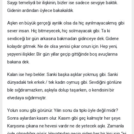
Saygı temeliydi bir ilişkinin, bizler ise sadece sevgiye baktık.
Gidenin ardından öylece bakakaldık.
Aşkın en büyük gerçeği ayrılık olsa da hiç ayrılmayacakmış gibi
sever insan. Hiç bitmeyecek, hiç solmayacak gibi. Ta ki
sevdiceği bir gün arkasına bakmadan gidinceye dek. Gidene
kolaydır gitmek. Ne de olsa yenisi çıkar onun için. Hep yeni,
yepyeni ilişkiler. Bir gün yıllar geçip gittiğinde boş avuçlarına
bakana dek.
Kalan ise hep bekler. Sanki başka aşklar yokmuş gibi. Sanki
dünyadaki tek erkek / tek kadın oymuş gibi. Sevdiğini gönlüne
bile sığdıramazken, aşkıyla dolup taşarken, o kendisini bir
elvedaya sığdırmıştır.
Yolun sonu gibi görünür. Yılın sonu da tıpkı öyle değil midir?
Sonra aylardan kasım olur. Kasım gibi geç kalmıştır her şeye.
Karşısına çıkana ne hevesi vardır ne de yetecek aşkı. Zamanla
öyle olmadığını görür. Hayatından geçip giden her bir kişi için “iyi