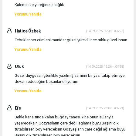
Kaleminize yüreğinize sağlık
Yorumu Yanıtla
Hatice Özbek
(14.09.2025 15:35 - #3727)
Tebrikler her cümlesi manidar güzel yürekli ince ruhlu güzel insan
Yorumu Yanıtla
Ufuk
(14.09.2025 16:26 - #3728)
Güzel duygusal içtenlikle yazılmış samimî bir yazı takip etmeye
devam edeceğim başarılar diliyorum
Yorumu Yanıtla
Efe
(14.09.2025 22:02 - #3729)
Bekle kar altında kalan buğday tanesi Yine onun sularıyla
yeşereceksin Gözyaşların çare değil ağlama büyü Başını dik
tutabilirsen boy vereceksin Gözyaşların çare değil ağlama büyü
Başını dik tutabilirsen boy vereceksin