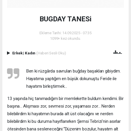
BUGDAY TANESi
Ekleme Tarihi: 14.09.2025 - 07:35
1099+ kez okundu.
Erkek
|
Kadın
(Haberi Sesli Oku)
Ben ki rüzgârda savrulan buğday başakları gibiydim.
Hayatıma yaptığım en büyük dokunuştu Feride ile
hayatımı birleştirmek...
13 yaşında hiç tanımadığım bir memlekette buldum kendimi. Bir
başına... Alışması zor, sevmesi zor, yaşaması zor... Nerden
bilebilirdim ki hayatımın burada alt üst olacağını ve nerden
bilebilirdim ki bu duruma hayıflanırken Şemsi Tebrizi'nin asırlar
ötesinden bana sesleneceğini:“Düzenim bozulur, hayatım alt