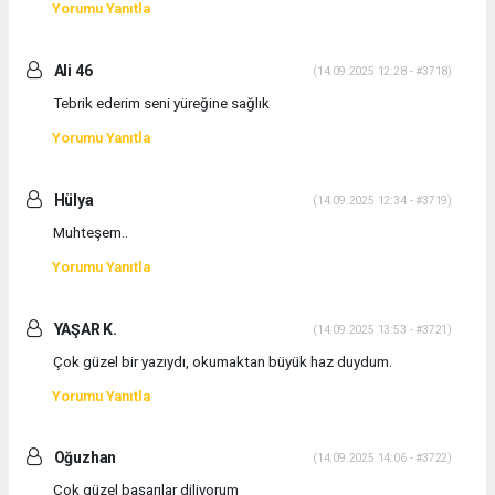
Yorumu Yanıtla
Ali 46
(14.09.2025 12:28 - #3718)
Tebrik ederim seni yüreğine sağlık
Yorumu Yanıtla
Hülya
(14.09.2025 12:34 - #3719)
Muhteşem..
Yorumu Yanıtla
YAŞAR K.
(14.09.2025 13:53 - #3721)
Çok güzel bir yazıydı, okumaktan büyük haz duydum.
Yorumu Yanıtla
Oğuzhan
(14.09.2025 14:06 - #3722)
Çok güzel başarılar diliyorum