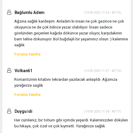
Bağlumlu Adem
(14.09.2025 11:54 - #3715)
Ağzına sağlık kardeşim. Anladım ki insan ne çok gezince ne çok
okuyunca ne de çok bilince yazar olabiliyor. İnsan sadece
gönlünden geçenleri kağıda dökünce yazar oluyor, karşıdakinin
bam teline dokunuyor. Bol buğdaylı bir yaşamınız olsun :) kalemine
sağlık
Yorumu Yanıtla
Volkan61
(14.09.2025 11:57 - #3716)
Romantizmin kitabını tekrardan yazılacak anlaşıldı. Ağzınıza
yüreğinize saglik
Yorumu Yanıtla
Duygu idi
(14.09.2025 11:58 - #3717)
Her cümleniz, bir tohum gibi içimde yeşerdi. Kaleminizden dökülen
bu hikaye, çok özel ve çok kıymetli. Yüreğinize sağlık.