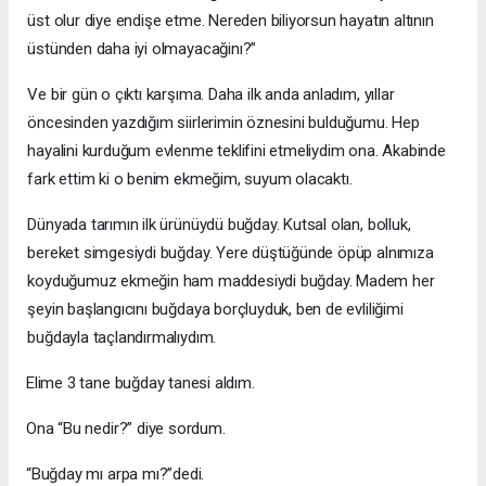
üst olur diye endişe etme. Nereden biliyorsun hayatın altının
üstünden daha iyi olmayacağinı?”
Ve bir gün o çıktı karşıma. Daha ilk anda anladım, yıllar
öncesinden yazdığım siirlerimin öznesini bulduğumu. Hep
hayalini kurduğum evlenme teklifini etmeliydim ona. Akabinde
fark ettim ki o benim ekmeğim, suyum olacaktı.
Dünyada tarımın ilk ürünüydü buğday. Kutsal olan, bolluk,
bereket simgesiydi buğday. Yere düştüğünde öpüp alnımıza
koyduğumuz ekmeğin ham maddesiydi buğday. Madem her
şeyin başlangıcını buğdaya borçluyduk, ben de evliliğimi
buğdayla taçlandırmalıydım.
Elime 3 tane buğday tanesi aldım.
Ona “Bu nedir?” diye sordum.
“Buğday mı arpa mı?”dedi.