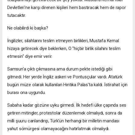
Devletleri'ne karşı direnen kişileri hem bastıracak hem de rapor
tutacaktır.
Ne olabilirdi ki başka?
İngilizler, silahlarını teslim etmeyen birlikleri, Mustafa Kemal
hizaya getirecek diye beklerken, O "hiçbir birlik silahını teslim
etmesin" diye emir verir.
Samsun'a çıktı çıkmasına ama durum pekte istediği gibi
gitmedi. Her yerde İngiliz askeri ve Pontusçular vardı. Atatürk
bugün müze olarak kullanılan Hıntıka Palas'ta kaldı. İstirahat için
burası ona uygundu.
Sabaha kadar gözüne uyku girmedi. İlk hedefi ülke çapında ses
getiren mitingler, protestolar düzenlemek olmalıydı, sonra da
milli şuuru canlandırıp, Türk'ün herhangi bir milletin mandası
yahut sömürgesi olamayacağını hatırlatmak olmalıydı.