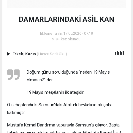
DAMARLARINDAKİ ASİL KAN
Ekleme Tarihi: 17.05.2026 - 07:19
919+ kez okundu.
Erkek
|
Kadın
(Haberi Sesli Oku)
Doğum günü sorulduğunda "neden 19 Mayıs
olmasın?" der.
19 Mayıs meşelanin ilk ateşidir.
O sebeptendir ki Samsun'daki Atatürk heykelinin atı şaha
kalkmıştır.
Mustafa Kemal Bandırma vapuruyla Samsun'a çıkıyor. Başta
telaşlanmayı gerektirecek bir şey yoktur. Mustafa Kemal İtilaf