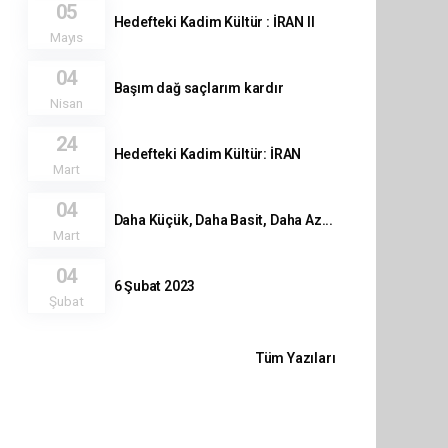
05
Hedefteki Kadim Kültür : İRAN II
Mayıs
04
Başım dağ saçlarım kardır
Nisan
24
Hedefteki Kadim Kültür: İRAN
Mart
04
Daha Küçük, Daha Basit, Daha Az...
Mart
04
6 Şubat 2023
Şubat
Tüm Yazıları