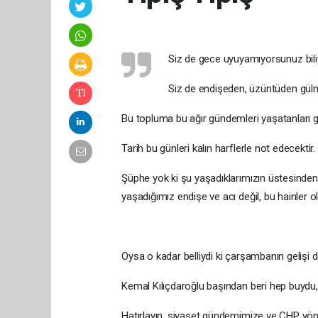
Siz de gece uyuyamıyorsunuz bil
Siz de endişeden, üzüntüden gül
Bu topluma bu ağır gündemleri yaşatanları g
Tarih bu günleri kalın harflerle not edecektir.
Şüphe yok ki şu yaşadıklarımızın üstesinden 
yaşadığımız endişe ve acı değil, bu hainler ol
Oysa o kadar belliydi ki çarşambanın geliş
Kemal Kılıçdaroğlu başından beri hep buydu,
Hatırlayın, siyaset gündemimize ve CHP yön