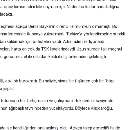
ha önce kimse adını bile duymamıştı. Neden bu kadar parlatıldığına
lacaktı.
n geçmesi açıkça Deniz Baykal’ın direnci ile mümkün olmamıştı. Bu
ha listesinde ilk sıraya yükselmişti. Türkiye’yi yönlendirmekte sürekli
n kaldırmak için bir listeleri vardı. Adım adım ilerliyorlardı.
eleri, hatta en çok da TSK listelerindeydi. Uzun süredir faili meçhul
u görünmez el ile ortadan kaldırılmış, önlerinden çekilmişti.
 eski bir bürokrattı. Bu haliyle, siyasi bir figürden çok bir “bilge
 yapıldı.
n tutumunu her tartışmanın ve çatışmanın tek nedeni sayıyordu.
nun ağırbaşlı tavrı inceden yüceltiliyordu. Böylece Kılıçdaroğlu,
inde ise kendiliğinden önü açılmış oldu. Açıkça talep etmediği halde