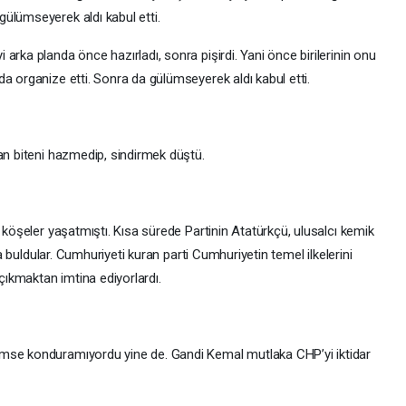
ülümseyerek aldı kabul etti.
arka planda önce hazırladı, sonra pişirdi. Yani önce birilerinin onu
a organize etti. Sonra da gülümseyerek aldı kabul etti.
an biteni hazmedip, sindirmek düştü.
s köşeler yaşatmıştı. Kısa sürede Partinin Atatürkçü, ulusalcı kemik
da buldular. Cumhuriyeti kuran parti Cumhuriyetin temel ilkelerini
 çıkmaktan imtina ediyorlardı.
imse konduramıyordu yine de. Gandi Kemal mutlaka CHP’yi iktidar