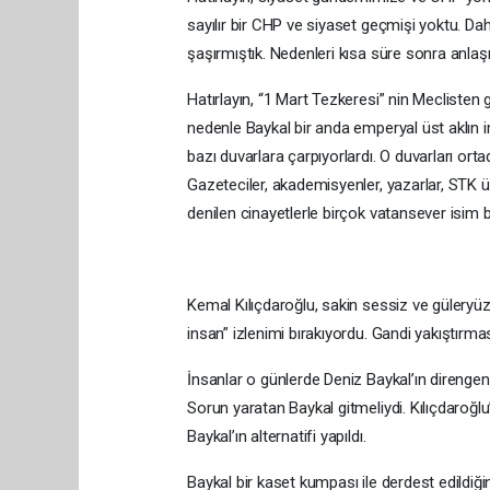
sayılır bir CHP ve siyaset geçmişi yoktu. Da
şaşırmıştık. Nedenleri kısa süre sonra anlaşı
Hatırlayın, “1 Mart Tezkeresi” nin Mecliste
nedenle Baykal bir anda emperyal üst aklın im
bazı duvarlara çarpıyorlardı. O duvarları ortada
Gazeteciler, akademisyenler, yazarlar, STK üy
denilen cinayetlerle birçok vatansever isim b
Kemal Kılıçdaroğlu, sakin sessiz ve güleryüzlü,
insan” izlenimi bırakıyordu. Gandi yakıştırması
İnsanlar o günlerde Deniz Baykal’ın direnge
Sorun yaratan Baykal gitmeliydi. Kılıçdaroğlu’
Baykal’ın alternatifi yapıldı.
Baykal bir kaset kumpası ile derdest edildiğ