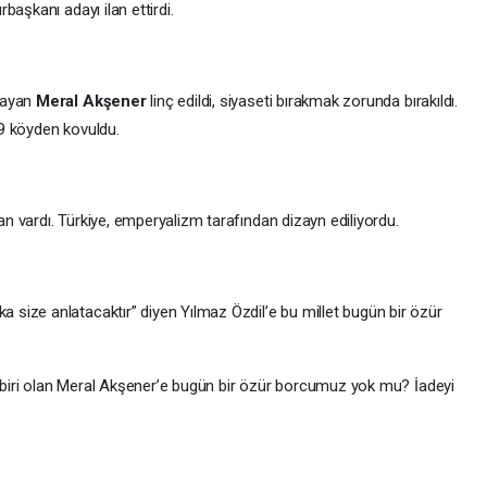
aşkanı adayı ilan ettirdi.
layan
Meral Akşener
linç edildi, siyaseti bırakmak zorunda bırakıldı.
 99 köyden kovuldu.
 vardı. Türkiye, emperyalizm tarafından dizayn ediliyordu.
size anlatacaktır” diyen Yılmaz Özdil’e bu millet bugün bir özür
en biri olan Meral Akşener’e bugün bir özür borcumuz yok mu? İadeyi