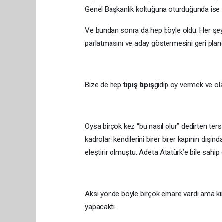
Genel Başkanlık koltuğuna oturduğunda ise g
Ve bundan sonra da hep böyle oldu. Her şeyi 
parlatmasını ve aday göstermesini geri pland
Bize de hep
tıpış tıpış
gidip oy vermek ve ol
Oysa birçok kez “bu nasıl olur” dedirten ter
kadroları kendilerini birer birer kapının dışın
eleştirir olmuştu. Adeta Atatürk’e bile sahip
Aksi yönde böyle birçok emare vardı ama k
yapacaktı.