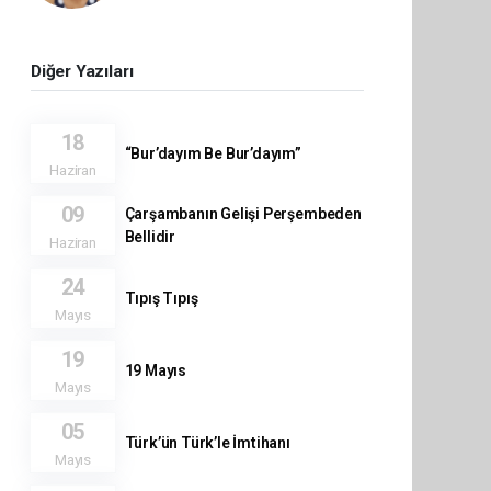
Diğer Yazıları
18
“Bur’dayım Be Bur’dayım”
Haziran
09
Çarşambanın Gelişi Perşembeden
Bellidir
Haziran
24
Tıpış Tıpış
Mayıs
19
19 Mayıs
Mayıs
05
Türk’ün Türk’le İmtihanı
Mayıs