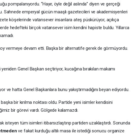
ğu pompalanıyordu. “Hayır, öyle değil aslında” diyen ve gerçeği
rdu. Sahnede emperyal gücün maaşlı gazetecileri ve akademisyenleri
gazete köşelerinde vatansever insanlara ateş püskürüyor, açıkça
günlerde hedefteki birçok vatansever isim kendini hapiste buldu. Yıllarca
ıkamadı.
y vermeye devam etti. Başka bir alternatife gerek de görmüyordu.
ni yeniden Genel Başkan seçtiriyor, kucağına bırakılan makamı
r ve hatta Genel Başkanlara bunu yakıştırmadığını beyan ediyordu.
başka bir kırılma noktası oldu. Partide yeni isimler kendisini
imiz bir görevi vardı. Gölgede kalamazdı.
isteyen tüm isimleri itibarsızlaştırıp partiden uzaklaştırdı. Sonunda
p etmeden
ve fakat kurduğu altılı masa ile istediği sonucu organize