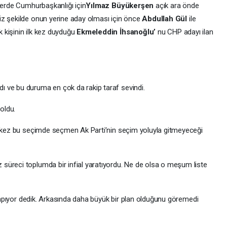
lerde Cumhurbaşkanlığı için
Yılmaz Büyükerşen
açık ara önde
iz şekilde onun yerine aday olması için önce
Abdullah Gül
ile
 kişinin ilk kez duyduğu
Ekmeleddin İhsanoğlu’
nu CHP adayı ilan
 ve bu duruma en çok da rakip taraf sevindi.
oldu.
lk kez bu seçimde seçmen Ak Parti’nin seçim yoluyla gitmeyeceği
süreci toplumda bir infial yaratıyordu. Ne de olsa o meşum liste
i yapıyor dedik. Arkasında daha büyük bir plan olduğunu göremedi