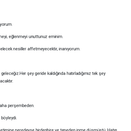
iyorum.
meyi, eğlenmeyi unuttunuz eminim.
elecek nesiller affetmeyecektir, inanıyorum.
geleceğiz.Her şey geride kaldığında hatırladığımız tek şey
acaktır.
i daha perşembeden.
 böyleydi.
etimine neredeyse birdenbire ve tepeden inme düşmüştü. Hatırı