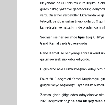
Bir yandan da CHP’nin tek kurtuluşumuz oldu
gören birkaç yazar ve gazeteci linç ediliyo
vardı. Onlar her yerdeydiler. Ekranlarda ve 
tetikçilik ve itibar suikastı yapıyorlardı. O 
kahredildiler ve hatta kimi de oradan canlı ç
Seçmen ise her seçimde
tıpış tıpış
CHP’ye o
Gandi Kemal vardı. Güveniyordu.
Gandi Kemal ise her yenilgi sonrası kendisi
gülümseyerek alıp kabul ediyordu.
O günlerde asla Cumhurbaşkanı adayı olmuyo
Fakat 2019 seçimleri Kemal Kılıçdaroğlu için 
gölgelemeye başlamıştı. Oysa bizim bilmediğ
Zaman içinde gölge eden, aday olan ve olmak 
2023 seçimlerinde,
yine asla bir şey tale