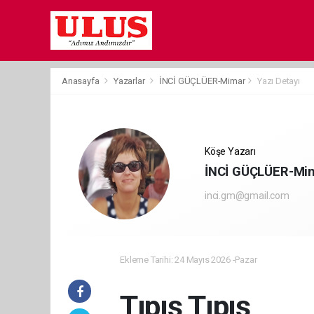
Anasayfa
Yazarlar
İNCİ GÜÇLÜER-Mimar
Yazı Detayı
Köşe Yazarı
İNCİ GÜÇLÜER-Mi
inci.gm@gmail.com
Ekleme Tarihi: 24 Mayıs 2026 -Pazar
Tıpış Tıpış