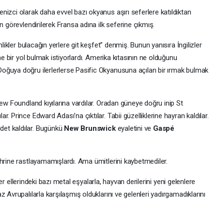
izci olarak daha evvel bazı okyanus aşırı seferlere katıldıktan
n görevlendirilerek Fransa adına ilk seferine çıkmış.
nlikler bulacağın yerlere git keşfet” denmiş. Bunun yanısıra İngilizler
me bir yol bulmak istiyorlardı. Amerika kıtasının ne olduğunu
oğuya doğru ilerlerlerse Pasific Okyanusuna açılan bir ırmak bulmak
New Foundland kıyılarına vardılar. Oradan güneye doğru inip St
. Prince Edward Adası’na çıktılar. Tabii güzelliklerine hayran kaldılar.
et kaldılar. Bugünkü
New Brunswick
eyaletini ve
Gaspé
hrine rastlayamamışlardı. Ama ümitlerini kaybetmediler.
iler ellerindeki bazı metal eşyalarla, hayvan derilerini yeni gelenlere
 Avrupalılarla karşılaşmış olduklarını ve gelenleri yadırgamadıklarını