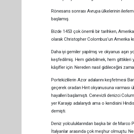
Rönesans sonrası Avrupa ülkelerinin ilerleme
başlamış.
Bizde 1453 çok önemli bir tarihken, Amerika
olarak Christopher Colombus’un Amerika kıtas
Daha iyi gemiler yapılmış ve okyanus aşırı y
keşfedilmiş. Hem gidebilmek, hem gittikleri
kâşifler için. Nereden nasıl gidileceğini zama
Portekizlilerin Azor adalarını keşfetmesi Ba
geçerek oradan Hint okyanusuna varması ülke
hayalleri başlamıştı. Cenevizli denizci Colum
yer Karayip adalarıydı ama o kendisini Hindi
demişti.
Deniz yolculuklarından başka bir de Marco P
İtalyanlar arasında çok meşhur olmuştu. Ne 