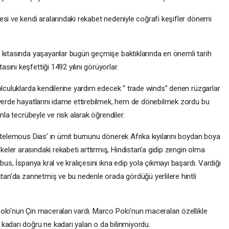
si ve kendi aralarındaki rekabet nedeniyle coğrafi keşifler dönemi
 kıtasında yaşayanlar bugün geçmişe baktıklarında en önemli tarih
ını keşfettiği 1492 yılını görüyorlar.
olculuklarda kendilerine yardım edecek “ trade winds” denen rüzgarlar
 yerde hayatlarını idame ettirebilmek, hem de dönebilmek zordu bu
nla tecrübeyle ve risk alarak öğrendiler.
rtelemous Dias’ ın ümit burnunu dönerek Afrika kıyılarını boydan boya
ler arasındaki rekabeti arttırmış, Hindistan’a gidip zengin olma
bus, İspanya kral ve kraliçesini ikna edip yola çıkmayı başardı. Vardığı
stan’da zannetmiş ve bu nedenle orada gördüğü yerlilere hintli
olo’nun Çin maceraları vardı. Marco Polo’nun maceraları özellikle
kadarı doğru ne kadarı yalan o da bilinmiyordu.