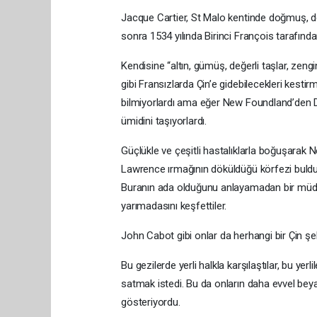
Jacque Cartier, St Malo kentinde doğmuş, den
sonra 1534 yılında Birinci François tarafında
Kendisine “altın, gümüş, değerli taşlar, zengi
gibi Fransızlarda Çin’e gidebilecekleri kestir
bilmiyorlardı ama eğer New Foundland’den D
ümidini taşıyorlardı.
Güçlükle ve çeşitli hastalıklarla boğuşarak 
Lawrence ırmağının döküldüğü körfezi buldular
Buranın ada olduğunu anlayamadan bir müdd
yarımadasını keşfettiler.
John Cabot gibi onlar da herhangi bir Çin şe
Bu gezilerde yerli halkla karşılaştılar, bu yerl
satmak istedi. Bu da onların daha evvel beyaz
gösteriyordu.