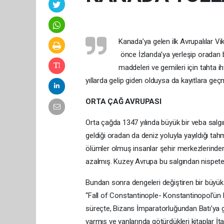
Kanada’ya gelen ilk Avrupalılar Vi
önce İzlanda’ya yerleşip oradan b
maddeleri ve gemileri için tahta i
yıllarda gelip giden olduysa da kayıtlara ge
ORTA ÇAĞ AVRUPASI
Orta çağda 1347 yılında büyük bir veba salgın
geldiği oradan da deniz yoluyla yayıldığı tah
ölümler olmuş insanlar şehir merkezlerinde
azalmış. Kuzey Avrupa bu salgından nispete
Bundan sonra dengeleri değiştiren bir büyük ol
“Fall of Constantinople- Konstantinopol’ün D
süreçte, Bizans İmparatorluğundan Batı’ya g
varmış ve yanlarında götürdükleri kitaplar İ