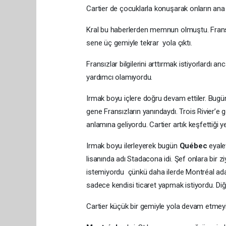
Cartier de çocuklarla konuşarak onların ana di
Kral bu haberlerden memnun olmuştu. Fransa’
sene üç gemiyle tekrar yola çıktı.
Fransızlar bilgilerini arttırmak istiyorlardı an
yardımcı olamıyordu.
Irmak boyu içlere doğru devam ettiler. Bugün 
gene Fransızların yanındaydı. Trois Rivier’e 
anlamına geliyordu. Cartier artık keşfettiği y
Irmak boyu ilerleyerek bugün
Québec
eyale
lisanında adı Stadacona idi. Şef onlara bir zi
istemiyordu çünkü daha ilerde Montréal adası
sadece kendisi ticaret yapmak istiyordu. Diğe
Cartier küçük bir gemiyle yola devam etmeyi 