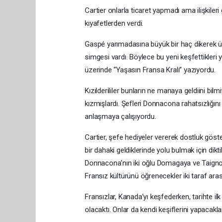
Cartier onlarla ticaret yapmadı ama ilişkileri g
kıyafetlerden verdi.
Gaspé yarımadasına büyük bir haç dikerek üz
simgesi vardı. Böylece bu yeni keşfettikleri ye
üzerinde “Yaşasın Fransa Kralı” yazıyordu.
Kızılderililer bunların ne manaya geldiini bil
kızmışlardı. Şefleri Donnacona rahatsızlığını bi
anlaşmaya çalışıyordu.
Cartier, şefe hediyeler vererek dostluk göst
bir dahaki geldiklerinde yolu bulmak için dik
Donnacona’nın iki oğlu Domagaya ve Taignoa
Fransız kültürünü öğrenecekler iki taraf arası
Fransızlar, Kanada’yı keşfederken, tarihte il
olacaktı. Onlar da kendi keşiflerini yapacaklar