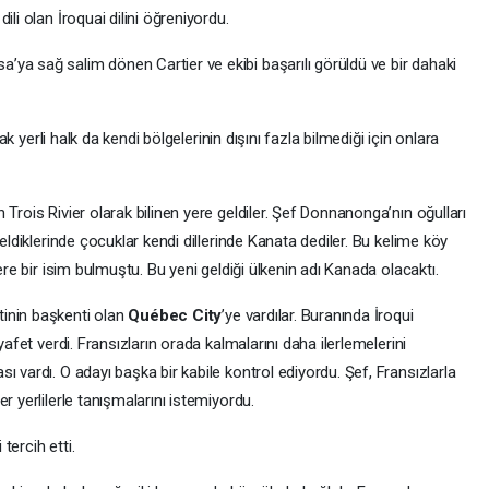
li olan İroquai dilini öğreniyordu.
ya sağ salim dönen Cartier ve ekibi başarılı görüldü ve bir dahaki
cak yerli halk da kendi bölgelerinin dışını fazla bilmediği için onlara
Trois Rivier olarak bilinen yere geldiler. Şef Donnanonga’nın oğulları
geldiklerinde çocuklar kendi dillerinde Kanata dediler. Bu kelime köy
ere bir isim bulmuştu. Bu yeni geldiği ülkenin adı Kanada olacaktı.
tinin başkenti olan
Québec City
’ye vardılar. Buranında İroqui
yafet verdi. Fransızların orada kalmalarını daha ilerlemelerini
 vardı. O adayı başka bir kabile kontrol ediyordu. Şef, Fransızlarla
r yerlilerle tanışmalarını istemiyordu.
tercih etti.