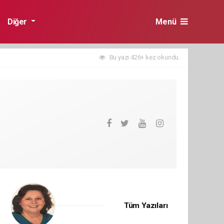
Diğer
Menü
Bu yazı 426+ kez okundu.
Tüm Yazıları