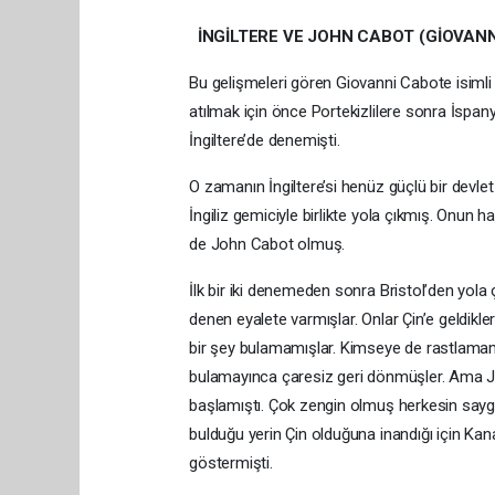
İNGİLTERE VE JOHN CABOT (GİOVAN
Bu gelişmeleri gören Giovanni Cabote isimli
atılmak için önce Portekizlilere sonra İspan
İngiltere’de denemişti.
O zamanın İngiltere’si henüz güçlü bir devle
İngiliz gemiciyle birlikte yola çıkmış. Onun 
de John Cabot olmuş.
İlk bir iki denemeden sonra Bristol’den yol
denen eyalete varmışlar. Onlar Çin’e geldi
bir şey bulamamışlar. Kimseye de rastlamamış
bulamayınca çaresiz geri dönmüşler. Ama Jo
başlamıştı. Çok zengin olmuş herkesin saygı
bulduğu yerin Çin olduğuna inandığı için Kanad
göstermişti.