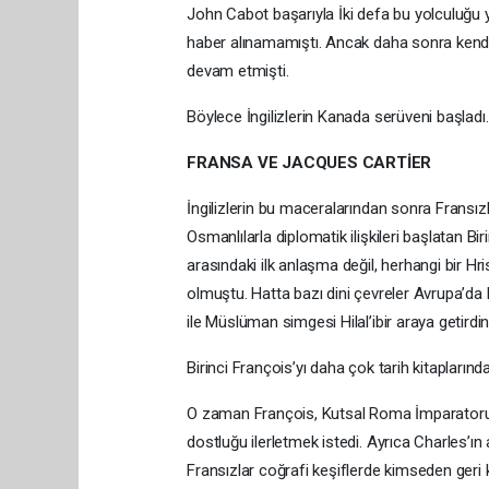
John Cabot başarıyla İki defa bu yolculuğu
haber alınamamıştı. Ancak daha sonra kendi
devam etmişti.
Böylece İngilizlerin Kanada serüveni başladı.
FRANSA VE JACQUES CARTİER
İngilizlerin bu maceralarından sonra Fransız
Osmanlılarla diplomatik ilişkileri başlatan B
arasındaki ilk anlaşma değil, herhangi bir Hri
olmuştu. Hatta bazı dini çevreler Avrupa’da 
ile Müslüman simgesi Hilal’ibir araya getirdi
Birinci François’yı daha çok tarih kitapları
O zaman François, Kutsal Roma İmparatoru B
dostluğu ilerletmek istedi. Ayrıca Charles’
Fransızlar coğrafi keşiflerde kimseden geri 