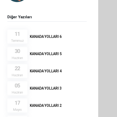
Diğer Yazıları
11
KANADA YOLLARI 6
Temmuz
30
KANADA YOLLARI 5
Haziran
22
KANADA YOLLARI 4
Haziran
05
KANADA YOLLARI 3
Haziran
17
KANADA YOLLARI 2
Mayıs