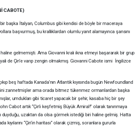
Nİ CABOTE)
 bir başka İtalyan, Columbus gibi kendisi de böyle bir maceraya
yollara başvurmuş, bu krallıklardan olumlu yanıt alamayınca şansını
t haline gelmemişti. Ama Giovanni kralı ikna etmeyi başararak bir grup
hayali de Çin’e varıp zengin olmakmış. Giovanni Cabote ismi İngilizce
a çıkıp beş haftada Kanada’nın Atlantik kıyısında bugün Newfoundland
klerini zannetmişler ama orada bitmez tükenmez ormanlardan başka
lar, umdukları gibi ticaret yapacak bir şehir, kasaba hiç bir şey
hn Cabot artık “Çin’i keşfetmiş Büyük Amiral!” olarak tanınmaya
 duyduğu, uzaktan da olsa görmek istediği biri haline gelmiş. Hatta
a kıyılarını “Çin’in haritası” olarak çizmiş, soranlara gururla