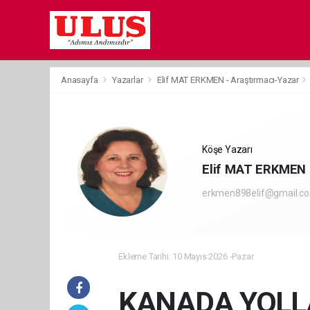
Anasayfa
Yazarlar
Elif MAT ERKMEN - Araştırmacı-Yazar
Köşe Yazarı
Elif MAT ERKMEN -
erkmen898elif@gmail.c
Ekleme Tarihi: 10 Mayıs 2026 -Pazar
KANADA YOLL