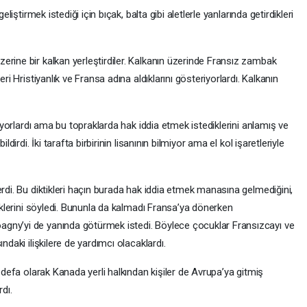
eliştirmek istediği için bıçak, balta gibi aletlerle yanlarında getirdikleri
erine bir kalkan yerleştirdiler. Kalkanın üzerinde Fransız zambak
ri Hristiyanlık ve Fransa adına aldıklarını gösteriyorlardı. Kalkanın
miyorlardı ama bu topraklarda hak iddia etmek istediklerini anlamış ve
ldirdi. İki tarafta birbirinin lisanının bilmiyor ama el kol işaretleriyle
erdi. Bu diktikleri haçın burada hak iddia etmek manasına gelmediğini,
tiklerini söyledi. Bununla da kalmadı Fransa’ya dönerken
gny’yi de yanında götürmek istedi. Böylece çocuklar Fransızcayı ve
ndaki ilişkilere de yardımcı olacaklardı.
k defa olarak Kanada yerli halkından kişiler de Avrupa’ya gitmiş
dı.