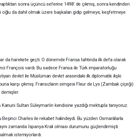
 yaptıktan sonra üçüncü seferine 1498’ de çıkmış, sonra kendinden
 oğlu da dahil olmak üzere başkaları gidip gelmeye, keşfetmeye
lar da harekete geçti. O dönemde Fransa tahtında ilk defa olarak
irinci François vardı. Bu sadece Fransa ile Türk imparatorluğu
stiyan devlet ile Müslüman devlet arasındaki ilk diplomatik ilişki
buna karşı çıkmış. Fransızların simgesi Fleur de Lys (Zambak çiçeği)
n demişler.
nda Kanuni Sultan Süleyman’ın kendisine yazdığı mektupla tanıyoruz.
eşinci Charles ile rekabet halindeydi. Bu yüzden Osmanlılarla
ın aynı zamanda İspanya Kralı olması durumunu güçlendirmişti.
kalmak istemiyorlardı.