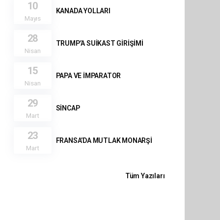
10
KANADA YOLLARI
Mayıs
28
TRUMP’A SUİKAST GİRİŞİMİ
Nisan
15
PAPA VE İMPARATOR
Nisan
29
SİNCAP
Mart
23
FRANSA’DA MUTLAK MONARŞİ
Mart
Tüm Yazıları