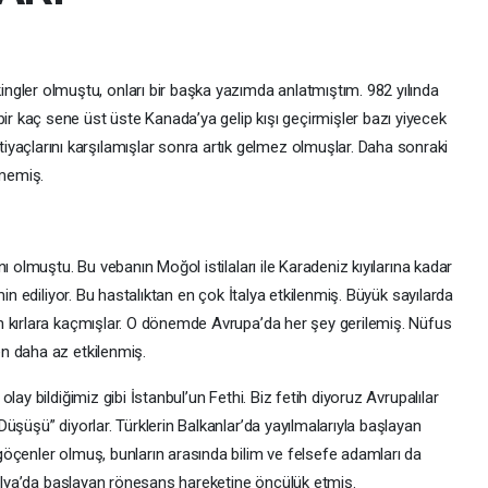
kingler olmuştu, onları bir başka yazımda anlatmıştım. 982 yılında
ir kaç sene üst üste Kanada’ya gelip kışı geçirmişler bazı yiyecek
htiyaçlarını karşılamışlar sonra artık gelmez olmuşlar. Daha sonraki
çmemiş.
ı olmuştu. Bu vebanın Moğol istilaları ile Karadeniz kıyılarına kadar
min ediliyor. Bu hastalıktan en çok İtalya etkilenmiş. Büyük sayılarda
n kırlara kaçmışlar. O dönemde Avrupa’da her şey gerilemiş. Nüfus
n daha az etkilenmiş.
ay bildiğimiz gibi İstanbul’un Fethi. Biz fetih diyoruz Avrupalılar
üşüşü” diyorlar. Türklerin Balkanlar’da yayılmalarıyla başlayan
öçenler olmuş, bunların arasında bilim ve felsefe adamları da
talya’da başlayan rönesans hareketine öncülük etmiş.