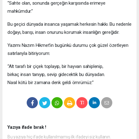
“Sahte olan, sonunda gerçeğin karşısında erimeye
mahkûmdur.”
Bu geçici dünyada insanca yaşamak herkesin hakkı. Bu nedenle
doğayı, barışı, insan onurunu korumak insanlığın gereğidir.
Yazımı Nazım Hikmet’in bugünkü durumu çok güzel özetleyen
satırlarıyla bitiriyorum:
“Alt tarafı bir çiçek toplayıp, bir hayvan sahiplenip,
birkaç insan tanıyıp, sevip gidecektik bu dünyadan.
Nasıl kötü bir zamana denk geldi ömrümüz.”
Yazıya ifade bırak !
Bu yazıya hiç ifade kullanılmamış ilk ifadeyi siz kullanın.