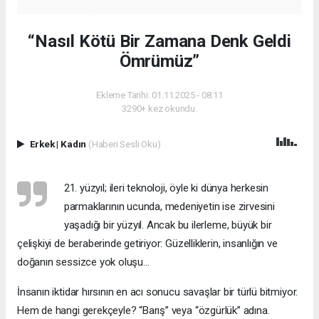
“Nasıl Kötü Bir Zamana Denk Geldi
Ömrümüz”
Ekleme Tarihi: 01.11.2025 - 08:11
3290+ kez okundu.
Erkek
|
Kadın
(Haberi Sesli Oku)
21. yüzyıl; ileri teknoloji, öyle ki dünya herkesin
parmaklarının ucunda, medeniyetin ise zirvesini
yaşadığı bir yüzyıl. Ancak bu ilerleme, büyük bir
çelişkiyi de beraberinde getiriyor: Güzelliklerin, insanlığın ve
doğanın sessizce yok oluşu…
İnsanın iktidar hırsının en acı sonucu savaşlar bir türlü bitmiyor.
Hem de hangi gerekçeyle? “Barış” veya “özgürlük” adına.