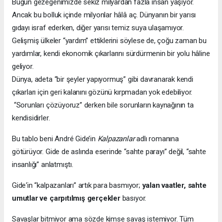
Bugün gezegenimizde sekiz milyardan fazla insan yaşıyor.
Ancak bu bolluk içinde milyonlar hâlâ aç. Dünyanın bir yarısı
gıdayı israf ederken, diğer yarısı temiz suya ulaşamıyor.
Gelişmiş ülkeler “yardım” ettiklerini söylese de, çoğu zaman bu
yardımlar, kendi ekonomik çıkarlarını sürdürmenin bir yolu hâline
geliyor.
Dünya, adeta “bir şeyler yapıyormuş” gibi davranarak kendi
çıkarları için geri kalanını gözünü kırpmadan yok edebiliyor.
“Sorunları çözüyoruz” derken bile sorunların kaynağının ta
kendisidirler.
Bu tablo beni André Gide’in
Kalpazanlar
adlı romanına
götürüyor. Gide de aslında eserinde “sahte parayı” değil, “sahte
insanlığı” anlatmıştı.
Gide‘in “kalpazanları” artık para basmıyor;
yalan vaatler, sahte
umutlar ve çarpıtılmış gerçekler
basıyor.
Savaşlar bitmiyor ama sözde kimse savaş istemiyor. Tüm