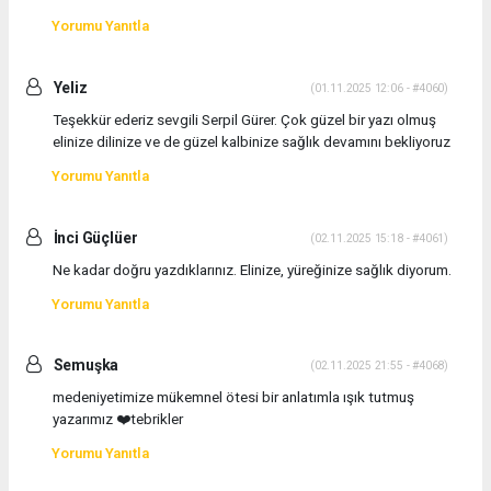
Yorumu Yanıtla
Yeliz
(01.11.2025 12:06 - #4060)
Teşekkür ederiz sevgili Serpil Gürer. Çok güzel bir yazı olmuş
elinize dilinize ve de güzel kalbinize sağlık devamını bekliyoruz
Yorumu Yanıtla
İnci Güçlüer
(02.11.2025 15:18 - #4061)
Ne kadar doğru yazdıklarınız. Elinize, yüreğinize sağlık diyorum.
Yorumu Yanıtla
Semuşka
(02.11.2025 21:55 - #4068)
medeniyetimize mükemnel ötesi bir anlatımla ışık tutmuş
yazarımız ❤️tebrikler
Yorumu Yanıtla