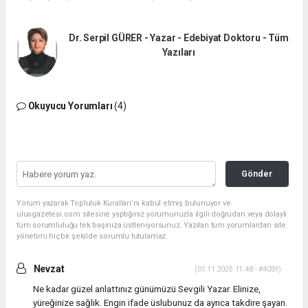
Dr. Serpil GÜRER - Yazar - Edebiyat Doktoru - Tüm
Yazıları
Okuyucu Yorumları
(4)
Gönder
Yorum yazarak Topluluk Kuralları’nı kabul etmiş bulunuyor ve
ulusgazetesi.com sitesine yaptığınız yorumunuzla ilgili doğrudan veya dolaylı
tüm sorumluluğu tek başınıza üstleniyorsunuz. Yazılan tüm yorumlardan site
yönetimi hiçbir şekilde sorumlu tutulamaz.
Nevzat
(01.11.2025 11:48 - #4059)
Ne kadar güzel anlattınız günümüzü Sevgili Yazar. Elinize,
yüreğinize sağlık. Engin ifade üslubunuz da ayrıca takdire şayan.