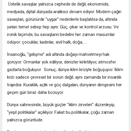
Üstelik savaşlar yalnızca cephede de değil; ekonomide,
medyada, dijital dünyada aralıksız devam ediyor. Modern çağın
savaşları, görünürde “uygar” nedenlerle başlatılsa da, altında
yatan temel sebep hep aynı: Güç, çıkar ve kontrol arzusu. Ve
ironik biçimde, bu savaşların bedelini her zaman masumlar
ödüyor: çocuklar, kadınlar, sivil halk, doğa, …
İnsanoğlu, “gelişme” adı altında doğayı mahvetmeyi hak
görüyor: Ormanlar yok ediliyor, denizler kirletiliyor, atmosfer
gazlarla boğuluyor. Sonuç; dünya iklim kriziyle boğuşuyor. İklim
krizi sadece çevresel bir sorun değil; aynı zamanda bir insanlık
trajedisi. Kuraklık, açlık ve göç dalgaları, dünyanın dengesini her
geçen gün biraz daha bozuyor.
Dünya sahnesinde, büyük güçler “iklim zirveleri” düzenleyip,
“yeşil politikalar” açıklıyor. Fakat bu politikalar, çoğu zaman
yalnızca görüntüde.