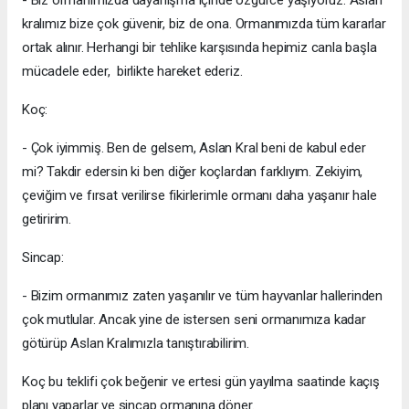
- Biz ormanımızda dayanışma içinde özgürce yaşıyoruz. Aslan
kralımız bize çok güvenir, biz de ona. Ormanımızda tüm kararlar
ortak alınır. Herhangi bir tehlike karşısında hepimiz canla başla
mücadele eder, birlikte hareket ederiz.
Koç:
- Çok iyimmiş. Ben de gelsem, Aslan Kral beni de kabul eder
mi? Takdir edersin ki ben diğer koçlardan farklıyım. Zekiyim,
çeviğim ve fırsat verilirse fikirlerimle ormanı daha yaşanır hale
getiririm.
Sincap:
- Bizim ormanımız zaten yaşanılır ve tüm hayvanlar hallerinden
çok mutlular. Ancak yine de istersen seni ormanımıza kadar
götürüp Aslan Kralımızla tanıştırabilirim.
Koç bu teklifi çok beğenir ve ertesi gün yayılma saatinde kaçış
planı yaparlar ve sincap ormanına döner.