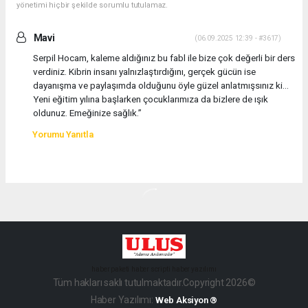
yönetimi hiçbir şekilde sorumlu tutulamaz.
Mavi
(06.09.2025 12:39 - #3617)
Serpil Hocam, kaleme aldığınız bu fabl ile bize çok değerli bir ders
verdiniz. Kibrin insanı yalnızlaştırdığını, gerçek gücün ise
dayanışma ve paylaşımda olduğunu öyle güzel anlatmışsınız ki…
Yeni eğitim yılına başlarken çocuklarımıza da bizlere de ışık
oldunuz. Emeğinize sağlık.”
Yorumu Yanıtla
haber paketi
haber scripti
haber yazılımı
Tüm hakları saklı tutulmaktadır.Copyright 2026©
Haber Yazılımı:
Web Aksiyon ®