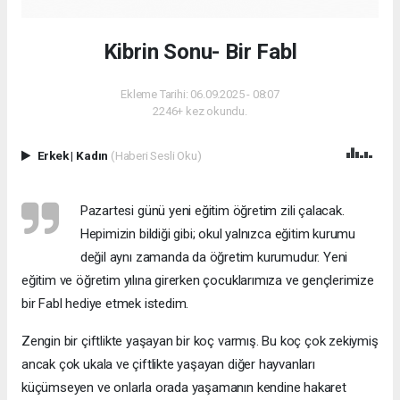
Kibrin Sonu- Bir Fabl
Ekleme Tarihi: 06.09.2025 - 08:07
2246+ kez okundu.
Erkek
|
Kadın
(Haberi Sesli Oku)
Pazartesi günü yeni eğitim öğretim zili çalacak.
Hepimizin bildiği gibi; okul yalnızca eğitim kurumu
değil aynı zamanda da öğretim kurumudur. Yeni
eğitim ve öğretim yılına girerken çocuklarımıza ve gençlerimize
bir Fabl hediye etmek istedim.
Zengin bir çiftlikte yaşayan bir koç varmış. Bu koç çok zekiymiş
ancak çok ukala ve çiftlikte yaşayan diğer hayvanları
küçümseyen ve onlarla orada yaşamanın kendine hakaret