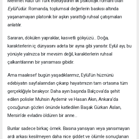
Mehmet Rauf’un Türk edebiyatının ilk psikolojik romanı olan
Eylül
’üdür. Romanda, toplumsal değerlerin baskısı altında
yaşanamayan platonik bir aşkın yarattığı ruhsal çatışmaları
anlatılır.
Sararan, dökülen yapraklar, kasvetli gökyüzü… Doğa,
karakterlerin iç dünyasını adeta bir ayna gibi yansıtır. Eylül ayı, bu
yönüyle yalnızca bir mevsim değil, karakterlerin ruhsal
çalkantılarının bir yansıması gibidir.
Ama maalesef bugün yaşadıklarımız, Eylül’ün hüznünü
edebiyatın sayfalarından çıkarıp hayatımızın tam ortasına tüm
gerçekliğiyle bırakıyor. Daha ayın başında Balçova’da şehit
edilen polisler Muhsin Aydemir ve Hasan Akın, Ankara’da
çocuğunun gözleri önünde katledilen Başak Gürkan Aslan,
Mersin’de evladını öldüren bir anne…
Bunlar sadece birkaç örnek. Basına yansıyan veya yansımayan
ardı arkası kesilmeyen daha nice şiddet ve ölümle sonuçlanan