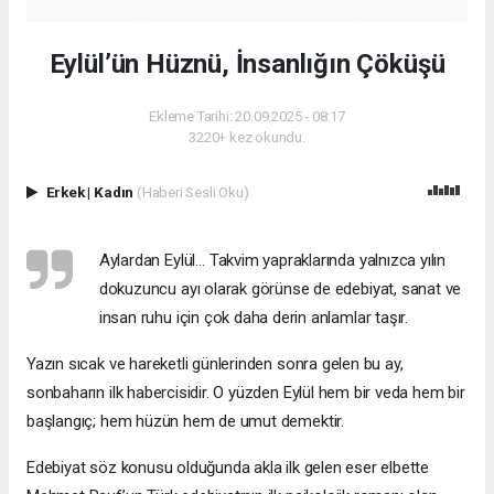
Eylül’ün Hüznü, İnsanlığın Çöküşü
Ekleme Tarihi: 20.09.2025 - 08:17
3220+ kez okundu.
Erkek
|
Kadın
(Haberi Sesli Oku)
Aylardan Eylül… Takvim yapraklarında yalnızca yılın
dokuzuncu ayı olarak görünse de edebiyat, sanat ve
insan ruhu için çok daha derin anlamlar taşır.
Yazın sıcak ve hareketli günlerinden sonra gelen bu ay,
sonbaharın ilk habercisidir. O yüzden Eylül hem bir veda hem bir
başlangıç; hem hüzün hem de umut demektir.
Edebiyat söz konusu olduğunda akla ilk gelen eser elbette