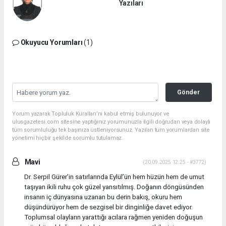
Yazıları
Okuyucu Yorumları
(1)
Gönder
Yorum yazarak Topluluk Kuralları’nı kabul etmiş bulunuyor ve
ulusgazetesi.com sitesine yaptığınız yorumunuzla ilgili doğrudan veya dolaylı
tüm sorumluluğu tek başınıza üstleniyorsunuz. Yazılan tüm yorumlardan site
yönetimi hiçbir şekilde sorumlu tutulamaz.
Mavi
(20.09.2025 12:25 - #3772)
Dr. Serpil Gürer’in satırlarında Eylül’ün hem hüzün hem de umut
taşıyan ikili ruhu çok güzel yansıtılmış. Doğanın döngüsünden
insanın iç dünyasına uzanan bu derin bakış, okuru hem
düşündürüyor hem de sezgisel bir dinginliğe davet ediyor.
Toplumsal olayların yarattığı acılara rağmen yeniden doğuşun