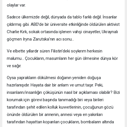
olaylar var.
Sadece ülkemizde değil, dünyada da tablo farklı değil. İnsanlar
çıldırmış gibi. ABD’de bir üniversite etkinliğinde öldürülen aktivist
Charlie Kırk, sokak ortasında işlenen vahşi cinayetler, Ukraynalı
göçmen Iryna Zarutska’nın acı sonu…
Ve elbette yıllardır süren Filistin’deki soykırım herkesin
malumu… Çocukların, masumların her gün ölmesine dünya kör
ve sağır.
Oysa yaprakların dökülmesi doğanın yeniden doğuşa
hazırlanışıdır. Hayata dair bir anlam ve umut taşır. Peki,
insanların/insanlığın çöküşünün nasıl bir açıklaması olabilir? Bizi
korumak için görevi başında tanımadığı biri veya birileri
tarafından şehit edilen kolluk kuvvetlerinin, çocuğunun gözü
önünde öldürülen bir annenin, annesi veya en yakınları
tarafından hayattan koparılan çocukların, bombaların altında