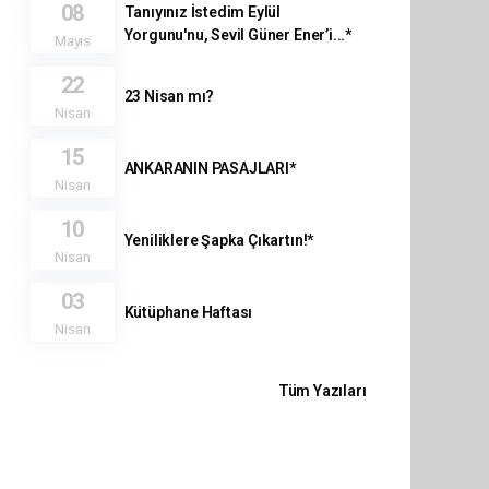
08
Tanıyınız İstedim Eylül
Yorgunu'nu, Sevil Güner Ener’i...*
Mayıs
22
23 Nisan mı?
Nisan
15
ANKARANIN PASAJLARI*
Nisan
10
Yeniliklere Şapka Çıkartın!*
Nisan
03
Kütüphane Haftası
Nisan
Tüm Yazıları