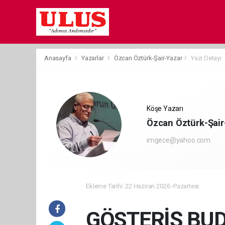
Anasayfa
Yazarlar
Özcan Öztürk-Şair-Yazar
Yazı Detayı
Köşe Yazarı
Özcan Öztürk-Şair
imgece@yahoo.com
Ekleme Tarihi: 22 Haziran 2026 -Pazartesi
GÖSTERİŞ BU