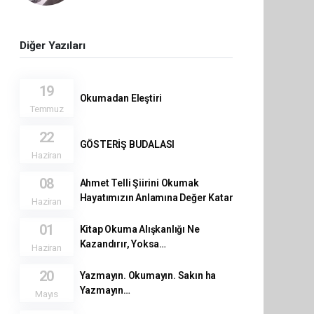
Diğer Yazıları
19
Okumadan Eleştiri
Temmuz
22
GÖSTERİŞ BUDALASI
Haziran
08
Ahmet Telli Şiirini Okumak
Hayatımızın Anlamına Değer Katar
Haziran
01
Kitap Okuma Alışkanlığı Ne
Kazandırır, Yoksa…
Haziran
20
Yazmayın. Okumayın. Sakın ha
Yazmayın…
Mayıs