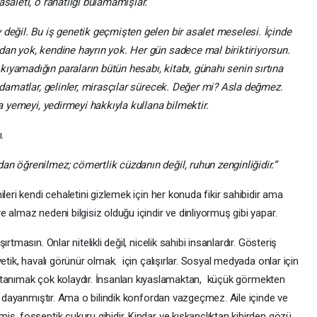
asaleti, o rahatlığı bulamamışlar.
değil. Bu iş genetik geçmişten gelen bir asalet meselesi. İçinde
dan yok, kendine hayrın yok. Her gün sadece mal biriktiriyorsun.
ıyamadığın paraların bütün hesabı, kitabı, günahı senin sırtına
n damatlar, gelinler, mirasçılar sürecek. Değer mi? Asla değmez.
la yemeyi, yedirmeyi hakkıyla kullana bilmektir.
.
n öğrenilmez; cömertlik cüzdanın değil, ruhun zenginliğidir.”
leri kendi cehaletini gizlemek için her konuda fikir sahibidir ama
 almaz nedeni bilgisiz olduğu içindir ve dinliyormuş gibi yapar.
tmasın. Onlar nitelikli değil, nicelik sahibi insanlardır. Gösteriş
etik, havalı görünür olmak. için çalışırlar. Sosyal medyada onlar için
eri tanımak çok kolaydır. İnsanları kıyaslamaktan, küçük görmekten
ar dayanmıştır. Ama o bilindik konfordan vazgeçmez. Aile içinde ve
ş, fosseptik çukuru gibidir. Kindar ve kıskançlıktan kibirden gözü