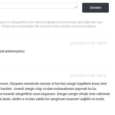
Gönder
nuyor ve ulusgazetesi.com sitesine yaptığınız yorumunuzla ilgili doğrudan veya
. Yazılan tüm yorumlardan site yönetimi hiçbir şekilde sorumlu tutulamaz.
(22.06.2026 15:29 - #5857)
el anlatmışsiniz
(23.06.2026 19:30 - #5874)
orum. Dünyanın neresinde olursan ol her kes zengin hayallerin kurar, kimi
ni kandırır...önemli zengin olup vicdan muhasebesini yapmak bu bu
 insandır zenginlikte onun başarısını. Zengin zengin olmak ister vakirinde
e desin, dedim a vicdan sahibi bir zenginsen insansın! sağlıklı ve mutlu