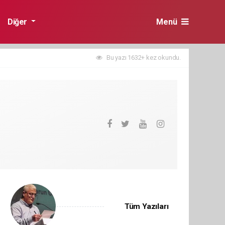
Diğer
Menü
Bu yazı 1632+ kez okundu.
Tüm Yazıları