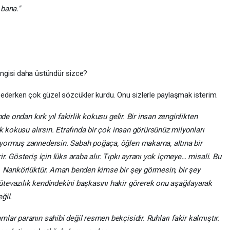
 bana."
ngisi daha üstündür sizce?
ederken çok güzel sözcükler kurdu. Onu sizlerle paylaşmak isterim.
nde ondan kırk yıl fakirlik kokusu gelir. Bir insan zenginlikten
ik kokusu alırsın. Etrafında bir çok insan görürsünüz milyonları
yormuş zannedersin. Sabah poğaça, öğlen makarna, altına bir
r. Gösteriş için lüks araba alır. Tıpkı ayranı yok içmeye… misali. Bu
r. Nankörlüktür. Aman benden kimse bir şey görmesin, bir şey
tevazılık kendindekini başkasını hakir görerek onu aşağılayarak
ğil.
ar paranın sahibi değil resmen bekçisidir. Ruhları fakir kalmıştır.