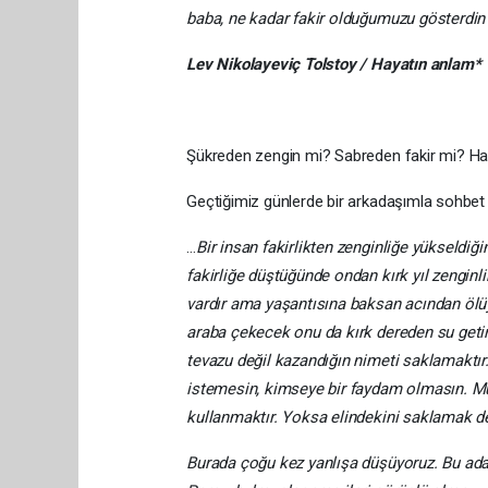
baba, ne kadar fakir olduğumuzu gösterdin
Lev Nikolayeviç Tolstoy / Hayatın anlam*
Şükreden zengin mi? Sabreden fakir mi? Ha
Geçtiğimiz günlerde bir arkadaşımla sohbet 
…
Bir insan fakirlikten zenginliğe yükseldiği
fakirliğe düştüğünde ondan kırk yıl zenginl
vardır ama yaşantısına baksan acından ölü
araba çekecek onu da kırk dereden su getiri
tevazu değil kazandığın nimeti saklamaktı
istemesin, kimseye bir faydam olmasın. Mü
kullanmaktır. Yoksa elindekini saklamak de
Burada çoğu kez yanlışa düşüyoruz. Bu adaml