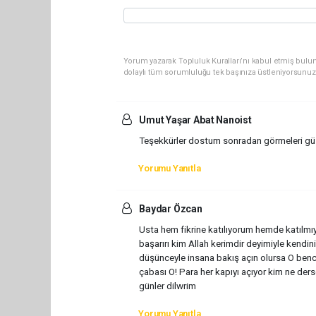
Yorum yazarak Topluluk Kuralları’nı kabul etmiş bulu
dolaylı tüm sorumluluğu tek başınıza üstleniyorsunuz
Umut Yaşar Abat Nanoist
Teşekkürler dostum sonradan görmeleri güz
Yorumu Yanıtla
Baydar Özcan
Usta hem fikrine katılıyorum hemde katılmıy
başarırı kim Allah kerimdir deyimiyle kendi
düşünceyle insana bakış açın olursa O bence
çabası O! Para her kapıyı açıyor kim ne ders
günler dilwrim
Yorumu Yanıtla