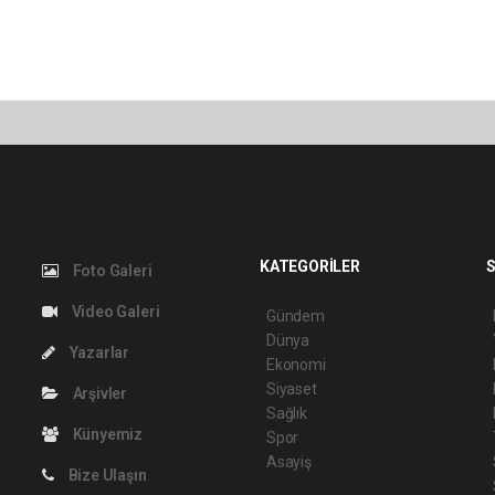
KATEGORİLER
S
Foto Galeri
Video Galeri
Gündem
Dünya
Yazarlar
Ekonomi
Siyaset
Arşivler
Sağlık
Künyemiz
Spor
Asayiş
Bize Ulaşın