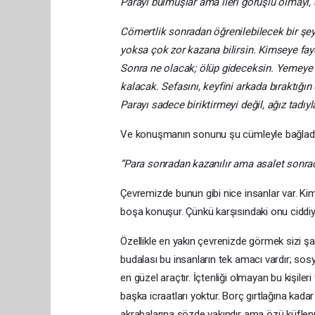
Parayı bulmuşlar ama ileri görüşlü olmayı, 
Cömertlik sonradan öğrenilebilecek bir şey 
yoksa çok zor kazana bilirsin. Kimseye fay
Sonra ne olacak; ölüp gideceksin. Yemeye k
kalacak. Sefasını, keyfini arkada bıraktığı
Parayı sadece biriktirmeyi değil, ağız tadıy
Ve konuşmanın sonunu şu cümleyle bağladı
“Para sonradan kazanılır ama asalet sonrada
Çevremizde bunun gibi nice insanlar var. Kimi
boşa konuşur. Çünkü karşısındaki onu ciddiye
Özellikle en yakın çevrenizde görmek sizi şaşır
budalası bu insanların tek amacı vardır; sosy
en güzel araçtır. İçtenliği olmayan bu kişil
başka icraatları yoktur. Borç gırtlağına kad
akrabalarına sözde yakındır ama özü küflenmi