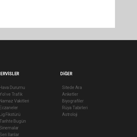
ERVİSLER
DİĞER
Hava Durumu
Sitede Ara
Yol ve Trafik
Anketler
Namaz Vakitleri
Biyografiler
Eczaneler
Rüya Tabirleri
Lig Fikstürü
Astroloji
Tarihte Bugün
Sinemalar
Seri İlanlar