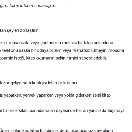
ığımı takıp kitabımı açacağım.
tan şeyleri zorlaştırın.
a, masanızda veya çantanızda mutlaka bir kitap bulundurun.
telefonu başka bir odaya bırakın veya "Rahatsız Etmeyin" moduna
opamin isteği, kitap okumanın sakin ritmini sabote edebilir.
zor geliyorsa teknolojiyi lehinize kullanın.
ş yaparken, yemek yaparken veya yolda giderken sesli kitap
e binlerce kitabı barındırmaları sayesinde her an yanınızda taşımaya
 Önemli olan kaç kitap bitirdiğiniz değil, okuduğunuz sayfaların