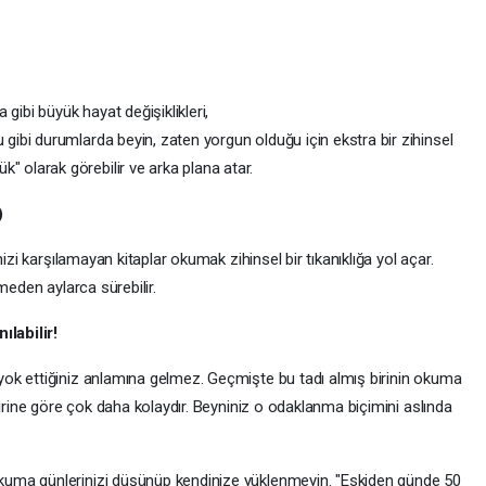
 gibi büyük hayat değişiklikleri,
u gibi durumlarda beyin, zaten yorgun olduğu için ekstra bir zihinsel
k" olarak görebilir ve arka plana atar.
)
izi karşılamayan kitaplar okumak zihinsel bir tıkanıklığa yol açar.
meden aylarca sürebilir.
ılabilir!
ok ettiğiniz anlamına gelmez. Geçmişte bu tadı almış birinin okuma
birine göre çok daha kolaydır. Beyniniz o odaklanma biçimini aslında
kuma günlerinizi düşünüp kendinize yüklenmeyin. "Eskiden günde 50