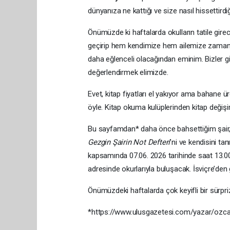
dünyanıza ne kattığı ve size nasıl hissettirdiğ
Önümüzde ki haftalarda okulların tatile gire
geçirip hem kendimize hem ailemize zaman ayı
daha eğlenceli olacağından eminim. Bizler g
değerlendirmek elimizde.
Evet, kitap fiyatları el yakıyor ama bahane 
öyle. Kitap okuma kulüplerinden kitap değişim
Bu sayfamdan* daha önce bahsettiğim şair,
Gezgin Şairin Not Defteri
’ni ve kendisini t
kapsamında 07.06. 2026 tarihinde saat 13.
adresinde okurlarıyla buluşacak. İsviçre’den 
Önümüzdeki haftalarda çok keyifli bir sürpr
*https://www.ulusgazetesi.com/yazar/ozcan