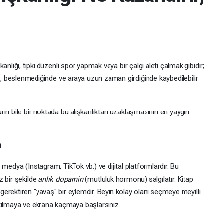
nlığı, tıpkı düzenli spor yapmak veya bir çalgı aleti çalmak gibidir;
un, beslenmediğinde ve araya uzun zaman girdiğinde kaybedilebilir
rın bile bir noktada bu alışkanlıktan uzaklaşmasının en yaygın
i
medya (Instagram, TikTok vb.) ve dijital platformlardır. Bu
z bir şekilde
anlık dopamin
(mutluluk hormonu) salgılatır. Kitap
erektiren "yavaş" bir eylemdir. Beyin kolay olanı seçmeye meyilli
kılmaya ve ekrana kaçmaya başlarsınız.