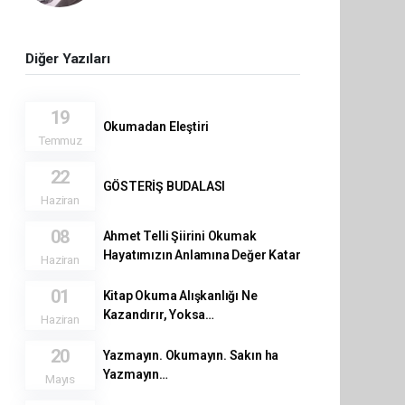
Diğer Yazıları
19
Okumadan Eleştiri
Temmuz
22
GÖSTERİŞ BUDALASI
Haziran
08
Ahmet Telli Şiirini Okumak
Hayatımızın Anlamına Değer Katar
Haziran
01
Kitap Okuma Alışkanlığı Ne
Kazandırır, Yoksa…
Haziran
20
Yazmayın. Okumayın. Sakın ha
Yazmayın…
Mayıs