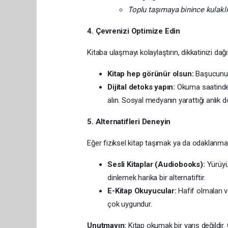
Toplu taşımaya binince kulakl
4. Çevrenizi Optimize Edin
Kitaba ulaşmayı kolaylaştırın, dikkatinizi dağı
Kitap hep görünür olsun:
Başucunuzd
Dijital detoks yapın:
Okuma saatinde 
alın. Sosyal medyanın yarattığı anlık d
5. Alternatifleri Deneyin
Eğer fiziksel kitap taşımak ya da odaklanmak 
Sesli Kitaplar (Audiobooks):
Yürüyü
dinlemek harika bir alternatiftir.
E-Kitap Okuyucular:
Hafif olmaları v
çok uygundur.
Unutmayın:
Kitap okumak bir yarış değildir.