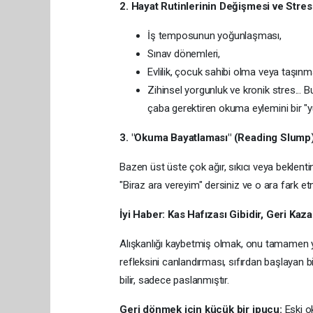
2. Hayat Rutinlerinin Değişmesi ve Stres
İş temposunun yoğunlaşması,
Sınav dönemleri,
Evlilik, çocuk sahibi olma veya taşınma
Zihinsel yorgunluk ve kronik stres... B
çaba gerektiren okuma eylemini bir "yü
3. "Okuma Bayatlaması" (Reading Slump
Bazen üst üste çok ağır, sıkıcı veya beklentin
"Biraz ara vereyim" dersiniz ve o ara fark et
İyi Haber: Kas Hafızası Gibidir, Geri Kazan
Alışkanlığı kaybetmiş olmak, onu tamamen y
refleksini canlandırması, sıfırdan başlayan 
bilir, sadece paslanmıştır.
Geri dönmek için küçük bir ipucu:
Eski o