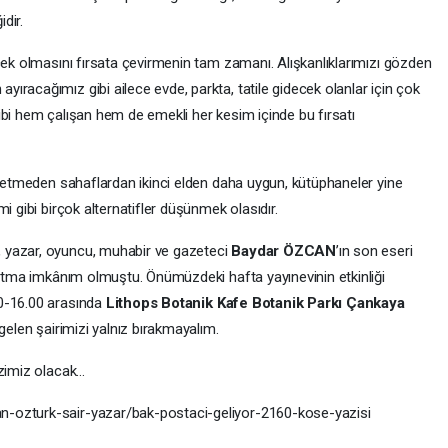
idir.
cek olmasını fırsata çevirmenin tam zamanı. Alışkanlıklarımızı gözden
racağımız gibi ailece evde, parkta, tatile gidecek olanlar için çok
ibi hem çalışan hem de emekli her kesim içinde bu fırsatı
üretmeden sahaflardan ikinci elden daha uygun, kütüphaneler yine
i gibi birçok alternatifler düşünmek olasıdır.
 yazar, oyuncu, muhabir ve gazeteci
Baydar ÖZCAN
’ın son eseri
anıtma imkânım olmuştu. Önümüzdeki hafta yayınevinin etkinliği
00-16.00 arasında
Lithops Botanik Kafe
Botanik Parkı Çankaya
gelen şairimizi yalnız bırakmayalım.
izimiz olacak…
-ozturk-sair-yazar/bak-postaci-geliyor-2160-kose-yazisi