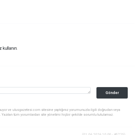
z kullanın.
Gönder
nuyor ve ulusgazetesi.com sitesine yaptığınız yorumunuzla ilgili doğrudan veya
. Yazılan tüm yorumlardan site yönetimi hiçbir şekilde sorumlu tutulamaz.
(01.06.2026 10:00 - #5725)