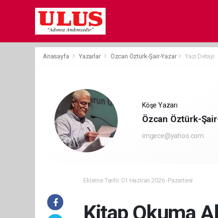
Anasayfa
Yazarlar
Özcan Öztürk-Şair-Yazar
Yazı Detayı
Köşe Yazarı
Özcan Öztürk-Şair
imgece@yahoo.com
Ekleme Tarihi: 01 Haziran 2026 -Pazartesi
Kitap Okuma Alı