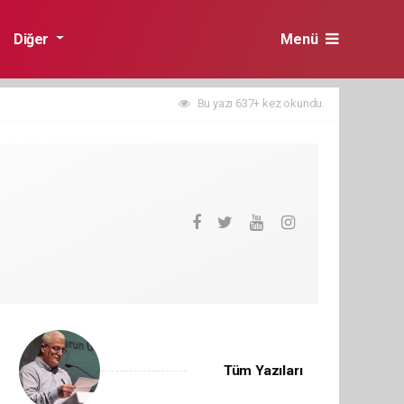
Diğer
Menü
Bu yazı 637+ kez okundu.
Tüm Yazıları