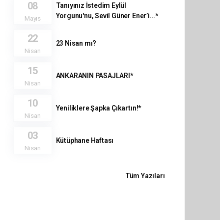
08
Tanıyınız İstedim Eylül
Yorgunu'nu, Sevil Güner Ener’i...*
Mayıs
22
23 Nisan mı?
Nisan
15
ANKARANIN PASAJLARI*
Nisan
10
Yeniliklere Şapka Çıkartın!*
Nisan
03
Kütüphane Haftası
Nisan
Tüm Yazıları