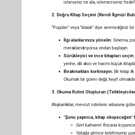
isterseniz ne ala, istemezseniz hede
2. Doğru Kitap Seçimi (Kendi İlginizi Bul
"Popüler" veya "klasik" diye sevmediğiniz bir
İlgi alanlarınıza yönelin:
Sinema, psiko
meraklandırıyorsa ondan başlayın.
Sürükleyici ve ince kitapları seçin:
yerine, dili akıcı ve hacmi küçük kitaplar 
Bırakmaktan korkmayın:
Bir kitap i
Okumak bir görev değil, keyif olmalıdır
3. Okuma Rutini Oluşturun (Tetikleyiciler
Alışkanlıklar, mevcut rutinlerin arkasına gizle
"Şunu yapınca, kitap okuyacağım" 
Sert kahvemi fincana koyunca
Yatağa girince telefonumu uz