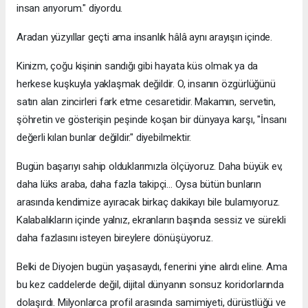
insan arıyorum." diyordu.
Aradan yüzyıllar geçti ama insanlık hâlâ aynı arayışın içinde.
Kinizm, çoğu kişinin sandığı gibi hayata küs olmak ya da
herkese kuşkuyla yaklaşmak değildir. O, insanın özgürlüğünü
satın alan zincirleri fark etme cesaretidir. Makamın, servetin,
şöhretin ve gösterişin peşinde koşan bir dünyaya karşı, "İnsanı
değerli kılan bunlar değildir." diyebilmektir.
Bugün başarıyı sahip olduklarımızla ölçüyoruz. Daha büyük ev,
daha lüks araba, daha fazla takipçi... Oysa bütün bunların
arasında kendimize ayıracak birkaç dakikayı bile bulamıyoruz.
Kalabalıkların içinde yalnız, ekranların başında sessiz ve sürekli
daha fazlasını isteyen bireylere dönüşüyoruz.
Belki de Diyojen bugün yaşasaydı, fenerini yine alırdı eline. Ama
bu kez caddelerde değil, dijital dünyanın sonsuz koridorlarında
dolaşırdı. Milyonlarca profil arasında samimiyeti, dürüstlüğü ve