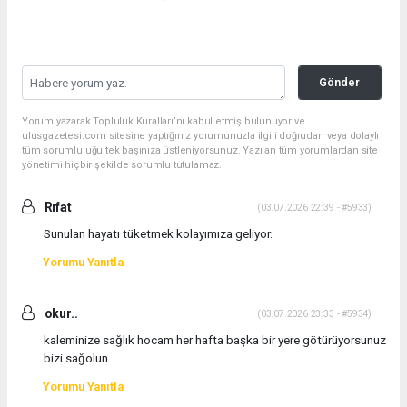
Gönder
Yorum yazarak Topluluk Kuralları’nı kabul etmiş bulunuyor ve
ulusgazetesi.com sitesine yaptığınız yorumunuzla ilgili doğrudan veya dolaylı
tüm sorumluluğu tek başınıza üstleniyorsunuz. Yazılan tüm yorumlardan site
yönetimi hiçbir şekilde sorumlu tutulamaz.
Rıfat
(03.07.2026 22:39 - #5933)
Sunulan hayatı tüketmek kolayımıza geliyor.
Yorumu Yanıtla
okur..
(03.07.2026 23:33 - #5934)
kaleminize sağlık hocam her hafta başka bir yere götürüyorsunuz
bizi sağolun..
Yorumu Yanıtla