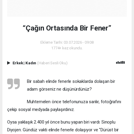
“Çağın Ortasında Bir Fener”
Ekleme Tarihi: 03.07.2026 - 09:08
1774+ kez okundu.
Erkek
|
Kadın
(Haberi Sesli Oku)
Bir sabah elinde fenerle sokaklarda dolaşan bir
adam görseniz ne düşünürdünüz?
Muhtemelen önce telefonunuza sarılır, fotoğrafını
çekip sosyal medyada paylaşırdınız.
Oysa yaklaşık 2.400 yıl önce bunu yapan biri vardı: Sinoplu
Diyojen. Gündüz vakti elinde fenerle dolaşıyor ve "Dürüst bir