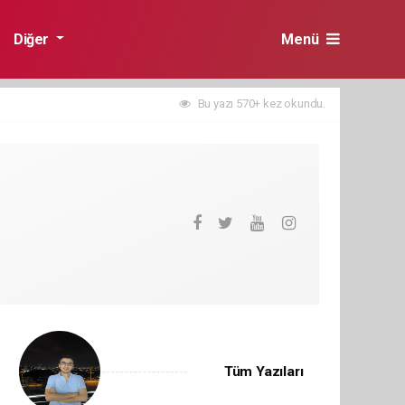
Diğer
Menü
Bu yazı 570+ kez okundu.
Tüm Yazıları