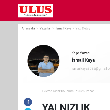
Anasayfa
Yazarlar
İsmail Kaya
Yazı Detayı
Köşe Yazarı
İsmail Kaya
ismailkaya9032@gmail.
Ekleme Tarihi: 05 Temmuz 2026 -Pazar
YALNIZLIK