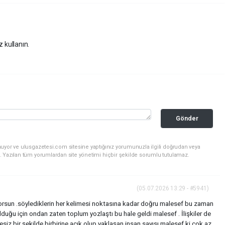
z kullanın.
Gönder
nuyor ve ulusgazetesi.com sitesine yaptığınız yorumunuzla ilgili doğrudan veya
. Yazılan tüm yorumlardan site yönetimi hiçbir şekilde sorumlu tutulamaz.
(05.07.2026 13:29 - #5941)
rsun .söylediklerin her kelimesi noktasına kadar doğru malesef bu zaman
lduğu için ondan zaten toplum yozlaştı bu hale geldi malesef . İlişkiler de
iz bir şekilde birbirine açık olup yaklaşan insan sayısı malesef ki çok az