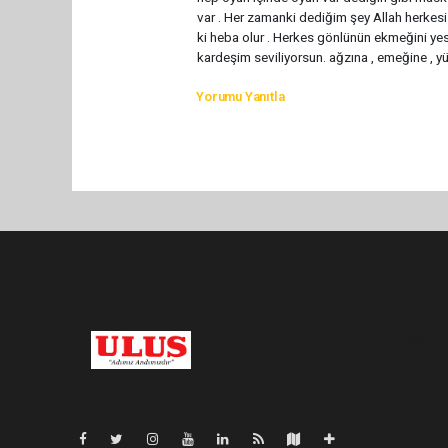
var . Her zamanki dediğim şey Allah herkes
ki heba olur . Herkes gönlünün ekmeğini ye
kardeşim seviliyorsun. ağzına , emeğine , y
Yorumu Yanıtla
Pro-0.038