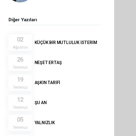
Diğer Yazıları
02
KÜÇÜK BİR MUTLULUK İSTERİM
Ağustos
26
NEŞET ERTAŞ
Temmuz
19
AŞKIN TARİFİ
Temmuz
12
ŞU AN
Temmuz
05
YALNIZLIK
Temmuz