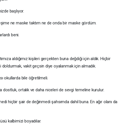
izde başlıyor.
m eşime ne maske taktım ne de onda bir maske gördüm.
rlardı beni.
mıza aldığımız kişileri gerçekten buna değdiği için aldık. Hiçbir
 doldurmak, vakit geçsin diye oyalanmak için almadık.
 okullarda bile öğretilmeli.
a dostluk, ortalık ve daha niceleri de sevgi temeline kurulur.
ilmedi hiçbir şair de değinmedi şahsımda dahil buna. En ağır olanı da
ü kalbimizi boyadılar.