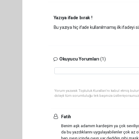
Yazıya ifade bırak !
Bu yazıya hiç ifade kullanılmamış ilk ifadeyi si
Okuyucu Yorumları
(1)
Yorum yazarak Topluluk Kuralları’nı kabul etmiş bulu
dolaylı tüm sorumluluğu tek başınıza üstleniyorsunuz
Fatih
Benim aşk adamım kardeşim ya çok seviliyo
da bu yazdıklarını uygulayabilenler çok az o
hep oyun içinde oyun var dediğin gibi maskes