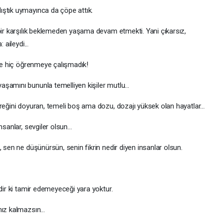
ıştık uymayınca da çöpe attık.
bir karşılık beklemeden yaşama devam etmekti. Yani çıkarsız,
 aileydi...
 de hiç öğrenmeye çalışmadık!
şamını bununla temelliyen kişiler mutlu...
reğini doyuran, temeli boş ama dozu, dozajı yüksek olan hayatlar...
sanlar, sevgiler olsun...
, sen ne düşünürsün, senin fikrin nedir diyen insanlar olsun.
rdir ki tamir edemeyeceği yara yoktur.
ız kalmazsın...