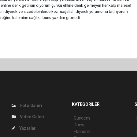
i ehline denk getirsin diyorum çünkü ehline denk gelmeyen her kalp malesef
sin diyerek ve sizede binlerce kez maşallah diyerek yorumumu bitiriyorum
üreğine kalemine sağlık . bunu yazdım gitmedi
KATEGORİLER
S
Foto Galeri
Video Galeri
Gündem
Dünya
Yazarlar
Ekonomi