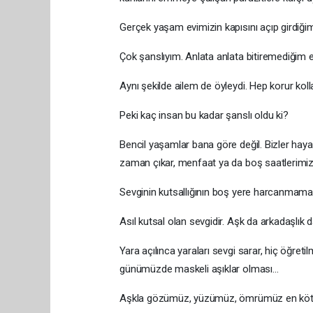
Gerçek yaşam evimizin kapısını açıp girdiğim
Çok şanslıyım. Anlata anlata bitiremediği
Aynı şekilde ailem de öyleydi. Hep korur kolla
Peki kaç insan bu kadar şanslı oldu ki?
Bencil yaşamlar bana göre değil. Bizler hayatı
zaman çıkar, menfaat ya da boş saatlerimizi
Sevginin kutsallığının boş yere harcanmaması
Asıl kutsal olan sevgidir. Aşk da arkadaşlık d
Yara açılınca yaraları sevgi sarar, hiç öğret
günümüzde maskeli aşıklar olması...
Aşkla gözümüz, yüzümüz, ömrümüz en kötüs