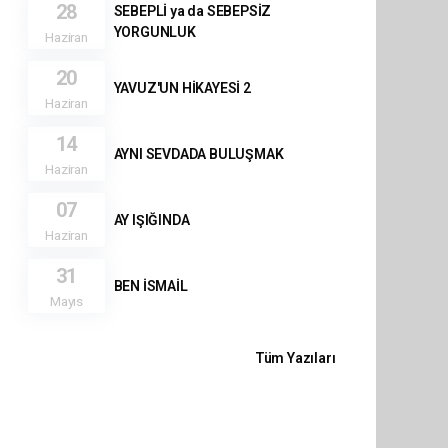
28
SEBEPLİ ya da SEBEPSİZ
YORGUNLUK
Haziran
20
YAVUZ'UN HİKAYESİ 2
Haziran
14
AYNI SEVDADA BULUŞMAK
Haziran
07
AY IŞIĞINDA
Haziran
31
BEN İSMAİL
Mayıs
Tüm Yazıları