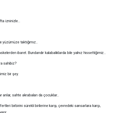
a izninizle...
e yüzümüze taktığımız...
skelerden ibaret. Bundandır kalabalıklarda bile yalnız hissettiğimiz...
ra sahibiz?
miz bir şey.
.
 anlar, sahte akrabaları da çocuklar...
rtleri birbirini sürekli birilerine karşı, çevredeki sansarlara karşı,
arır.