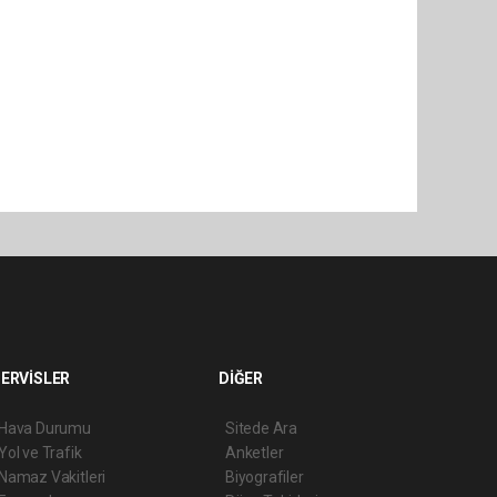
ERVİSLER
DİĞER
Hava Durumu
Sitede Ara
Yol ve Trafik
Anketler
Namaz Vakitleri
Biyografiler