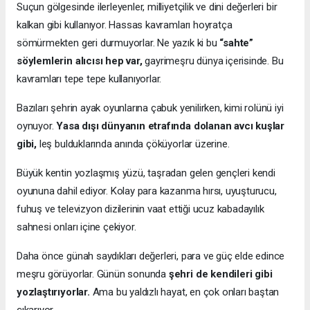
Suçun gölgesinde ilerleyenler, milliyetçilik ve dini değerleri bir
kalkan gibi kullanıyor. Hassas kavramları hoyratça
sömürmekten geri durmuyorlar. Ne yazık ki bu
“sahte”
söylemlerin alıcısı hep var,
gayrimeşru dünya içerisinde. Bu
kavramları tepe tepe kullanıyorlar.
Bazıları şehrin ayak oyunlarına çabuk yenilirken, kimi rolünü iyi
oynuyor.
Yasa dışı dünyanın etrafında dolanan avcı kuşlar
gibi,
leş bulduklarında anında çöküyorlar üzerine.
Büyük kentin yozlaşmış yüzü, taşradan gelen gençleri kendi
oyununa dahil ediyor. Kolay para kazanma hırsı, uyuşturucu,
fuhuş ve televizyon dizilerinin vaat ettiği ucuz kabadayılık
sahnesi onları içine çekiyor.
Daha önce günah saydıkları değerleri, para ve güç elde edince
meşru görüyorlar. Günün sonunda
şehri de kendileri gibi
yozlaştırıyorlar.
Ama bu yaldızlı hayat, en çok onları baştan
çıkarıyor.