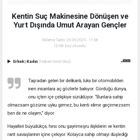
Kentin Suç Makinesine Dönüşen ve
Yurt Dışında Umut Arayan Gençler
Ekleme Tarihi: 20.05.2025 - 11:58
1318+ kez okundu.
Erkek
|
Kadın
(Haberi Sesli Oku)
Taşradan gelen bir delikanlı, lüks bir otomobilden
inen insanlara aç gözlerle bakıyor. Gördüğü dünya,
onu içten içe çelişkiye sürüklüyor. “Bunlara sahip
olmazsam gözüme uyku girmez, bu kenti elime geçirmezsem
ben de ne olayım,” diyor.
Hayalleri büyüdükçe, hırsı onu gayrimeşru ilişkilerin ve kentin
rant savaşlarının içine çekiyor. Kolayca sahip olmayı düşlediği