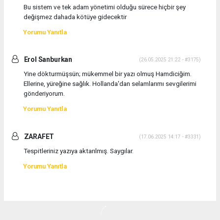
Bu sistem ve tek adam yönetimi olduğu sürece hiçbir şey
değişmez dahada kötüye gidecektir
Yorumu Yanıtla
Erol Sanburkan
(26.05.2025 21:22 - #3175)
Yine dökturmüşsün; mükemmel bir yazı olmuş Hamdiciğim.
Ellerine, yüreğine sağlık. Hollanda'dan selamlarımı sevgilerimi
gönderiyorum.
Yorumu Yanıtla
ZARAFET
(17.06.2025 14:17 - #3331)
Tespitleriniz yazıya aktarılmış. Saygılar.
Yorumu Yanıtla