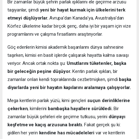
Bir zamanlar büyük şehrin parlak ışıklarını ele geçirme arzusu
taşıyanlar, şimdi
yeni bir hayat kurmak için ülkelerini terk
etmeyi düşlüyorlar.
Avrupa’dan Kanada’ya, Avustralya’dan
Körfez ülkelerine kadar birçok genç, daha iyi bir yaşam için vize
programlarını ve çalışma fırsatlarını araştırıyorlar.
Göç edenlerin kimisi akademik başarılarını dünya sahnesine
taşırken, kimisi en basit işlerde çalışarak hayatta kalma savaşı
veriyor. Ancak ortak nokta şu:
Umutlarını tüketenler, başka
bir geleceğin peşine düşüyor.
Kentin parlak ışıkları, bir
zamanlar onları kendi topraklarında cezbetmişken, şimdi
başka
diyarlarda yeni bir hayatın kapılarını aralamaya çalışıyorlar.
Mega kentlerin parlak yüzü, kimi gençleri
suçun derinliklerine
çekerken
, kimilerini
bambaşka hayallere sürükledi.
Bir
zamanlar büyük şehirleri ele geçirme tutkusu, yerini
dünyayı
keşfetme ve kaçış arzusuna bıraktı.
Fakat gerçek şu ki:
gidilen her yerin
kendine has mücadeleleri
var ve kentlerin