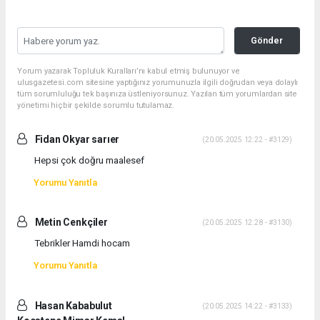
Gönder
Yorum yazarak Topluluk Kuralları’nı kabul etmiş bulunuyor ve
ulusgazetesi.com sitesine yaptığınız yorumunuzla ilgili doğrudan veya dolaylı
tüm sorumluluğu tek başınıza üstleniyorsunuz. Yazılan tüm yorumlardan site
yönetimi hiçbir şekilde sorumlu tutulamaz.
Fidan Okyar sarıer
(20.05.2025 12:22 - #3129)
Hepsi çok doğru maalesef
Yorumu Yanıtla
Metin Cenkçiler
(20.05.2025 12:28 - #3130)
Tebrikler Hamdi hocam
Yorumu Yanıtla
Hasan Kababulut
(20.05.2025 14:22 - #3133)