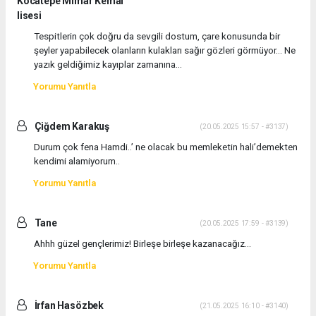
Kocatepe Mimar Kemal
lisesi
Tespitlerin çok doğru da sevgili dostum, çare konusunda bir
şeyler yapabilecek olanların kulakları sağır gözleri görmüyor... Ne
yazık geldiğimiz kayıplar zamanına...
Yorumu Yanıtla
Çiğdem Karakuş
(20.05.2025 15:57 - #3137)
Durum çok fena Hamdi..’ ne olacak bu memleketin hali’demekten
kendimi alamiyorum..
Yorumu Yanıtla
Tane
(20.05.2025 17:59 - #3139)
Ahhh güzel gençlerimiz! Birleşe birleşe kazanacağız...
Yorumu Yanıtla
İrfan Hasözbek
(21.05.2025 16:10 - #3140)