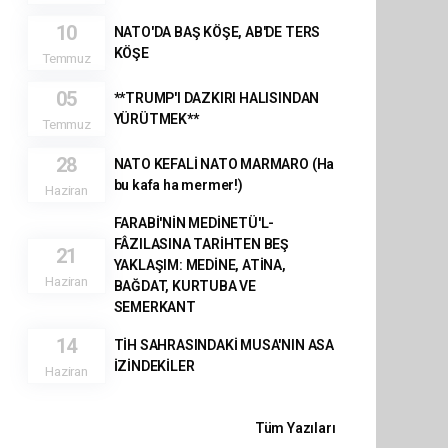
10
NATO'DA BAŞ KÖŞE, AB'DE TERS
KÖŞE
Temmuz
05
**TRUMP'I DAZKIRI HALISINDAN
YÜRÜTMEK**
Temmuz
28
NATO KEFALİ NATO MARMARO (Ha
bu kafa ha mermer!)
Haziran
FARABİ'NİN MEDİNETÜ'L-
FÂZILASINA TARİHTEN BEŞ
21
YAKLAŞIM: MEDİNE, ATİNA,
Haziran
BAĞDAT, KURTUBA VE
SEMERKANT
14
TİH SAHRASINDAKİ MUSA'NIN ASA
İZİNDEKİLER
Haziran
Tüm Yazıları