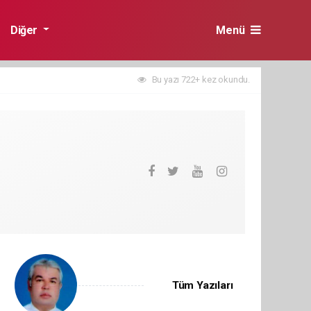
Diğer
Menü
Bu yazı 722+ kez okundu.
Tüm Yazıları