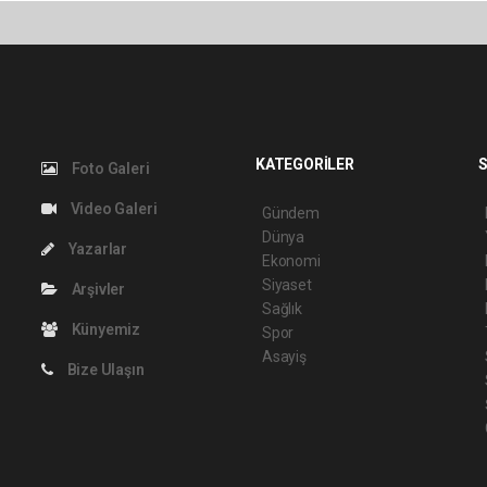
KATEGORİLER
S
Foto Galeri
Video Galeri
Gündem
Dünya
Yazarlar
Ekonomi
Siyaset
Arşivler
Sağlık
Künyemiz
Spor
Asayiş
Bize Ulaşın