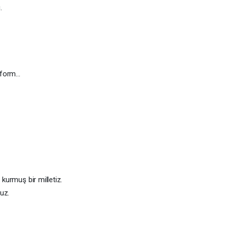
.
atform…
 kurmuş bir milletiz.
uz.