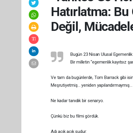
Hatırlatma: Bu
Değil, Mücadel
Bugün 23 Nisan Ulusal Egemenlik
Bir milletin “egemenlik kayıtsız şar
Ve tam da bugünlerde, Tom Barrack gibi isim
Meşrutiyetmiş… yeniden yapılandırmaymış…
Ne kadar tanıdık bir senaryo.
Çünkü biz bu filmi gördük.
Adı açık açık şudur: