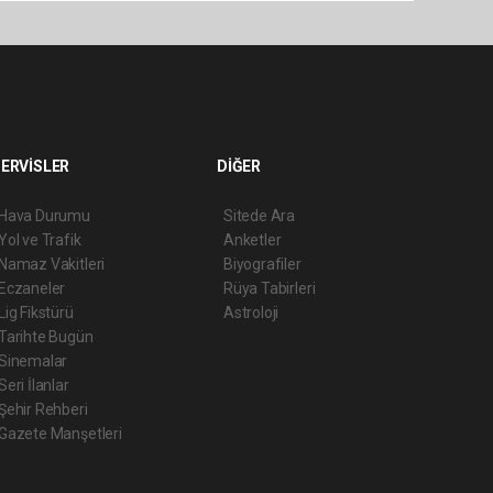
ERVİSLER
DİĞER
Hava Durumu
Sitede Ara
Yol ve Trafik
Anketler
Namaz Vakitleri
Biyografiler
Eczaneler
Rüya Tabirleri
Lig Fikstürü
Astroloji
Tarihte Bugün
Sinemalar
Seri İlanlar
Şehir Rehberi
Gazete Manşetleri