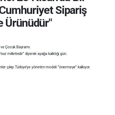
 Cumhuriyet Sipariş
e Ürünüdür"
 ve Çocuk Bayramı.
tsız milletindir” diyerek ayağa kalktığı gün.
ler çıkıp Türkiye’ye yönetim modeli “önermeye” kalkıyor.