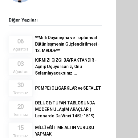
Diğer Yazıları
**Milli Dayanışma ve Toplumsal
06
Bütünleşmenin Güçlendirilmesi -
Ağustos
13. MADDE**
KIRMIZI ÇİZGİ BAYRAKTANDIR -
03
Açılıp Uçuyorsanız, Onu
Ağustos
Selamlayacaksınız....
30
POMPEİ OLİGARKLAR ve SEFALET
Temmuz
DELUGE/TUFAN TABLOSUNDA
20
MODERN ULAŞIM ARAÇLARI(
Temmuz
Leonardo Da Vinci 1452-1519)
15
MİLLÎ EĞİTİME ALTIN VURUŞU
YAPMAK
Temmuz