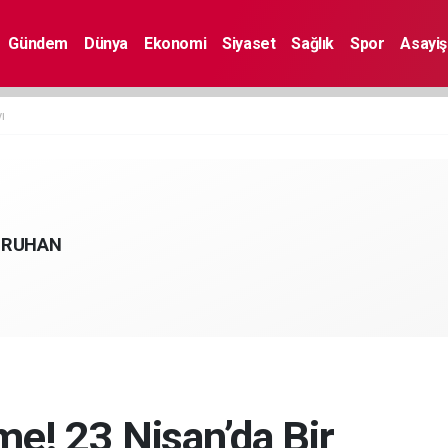
Gündem
Dünya
Ekonomi
Siyaset
Sağlık
Spor
Asayiş
ı
DURUHAN
e! 23 Nisan’da Bir