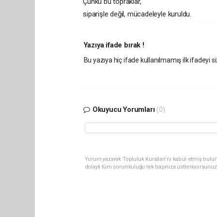
Çünkü bu topraklar,
siparişle değil, mücadeleyle kuruldu.
Yazıya ifade bırak !
Bu yazıya hiç ifade kullanılmamış ilk ifadeyi si
Okuyucu Yorumları
(0)
Yorum yazarak Topluluk Kuralları’nı kabul etmiş bulu
dolaylı tüm sorumluluğu tek başınıza üstleniyorsunuz