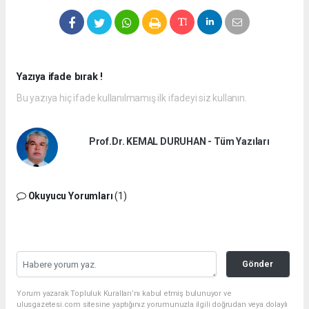
Yazıya ifade bırak !
Bu yazıya hiç ifade kullanılmamış ilk ifadeyi siz kullanın.
Prof.Dr. KEMAL DURUHAN - Tüm Yazıları
Okuyucu Yorumları
(1)
Gönder
Yorum yazarak Topluluk Kuralları’nı kabul etmiş bulunuyor ve
ulusgazetesi.com sitesine yaptığınız yorumunuzla ilgili doğrudan veya dolaylı