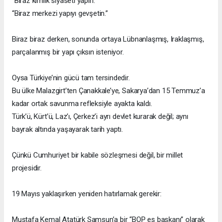
“Biraz kimlik siyaseti yapın.”
“Biraz merkezi yapıyı gevşetin.”
Biraz biraz derken, sonunda ortaya Lübnanlaşmış, Iraklaşmış,
parçalanmış bir yapı çıksın isteniyor.
Oysa Türkiye’nin gücü tam tersindedir.
Bu ülke Malazgirt’ten Çanakkale’ye, Sakarya’dan 15 Temmuz’a
kadar ortak savunma refleksiyle ayakta kaldı.
Türk’ü, Kürt’ü, Laz’ı, Çerkez’i ayrı devlet kurarak değil; aynı
bayrak altında yaşayarak tarih yaptı.
Çünkü Cumhuriyet bir kabile sözleşmesi değil, bir millet
projesidir.
19 Mayıs yaklaşırken yeniden hatırlamak gerekir:
Mustafa Kemal Atatürk Samsun’a bir “BOP eş başkanı” olarak