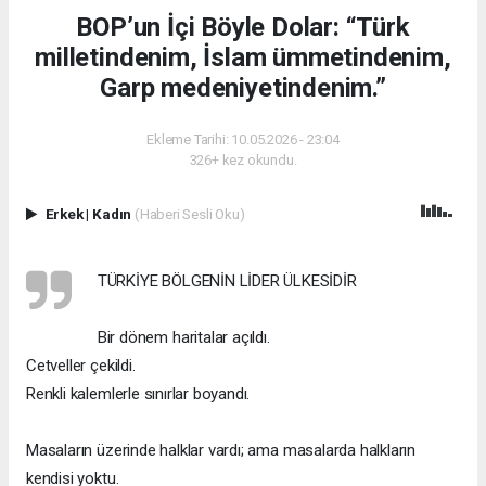
BOP’un İçi Böyle Dolar: “Türk
milletindenim, İslam ümmetindenim,
Garp medeniyetindenim.”
Ekleme Tarihi: 10.05.2026 - 23:04
326+ kez okundu.
Erkek
|
Kadın
(Haberi Sesli Oku)
TÜRKİYE BÖLGENİN LİDER ÜLKESİDİR
Bir dönem haritalar açıldı.
Cetveller çekildi.
Renkli kalemlerle sınırlar boyandı.
Masaların üzerinde halklar vardı; ama masalarda halkların
kendisi yoktu.