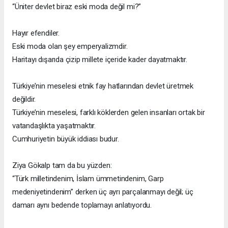
“Üniter devlet biraz eski moda değil mi?”
Hayır efendiler.
Eski moda olan şey emperyalizmdir.
Haritayı dışarıda çizip millete içeride kader dayatmaktır.
Türkiye’nin meselesi etnik fay hatlarından devlet üretmek
değildir.
Türkiye’nin meselesi, farklı köklerden gelen insanları ortak bir
vatandaşlıkta yaşatmaktır.
Cumhuriyetin büyük iddiası budur.
Ziya Gökalp tam da bu yüzden:
“Türk milletindenim, İslam ümmetindenim, Garp
medeniyetindenim” derken üç ayrı parçalanmayı değil; üç
damarı aynı bedende toplamayı anlatıyordu.