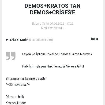
DEMOS+KRATOS'TAN
DEMOS+CRİSES'E
Ekleme Tarihi: 07.06.2026 - 17:22
669+ kez okundu.
Erkek
|
Kadın
(Haberi Sesli Oku)
Fayda ve İyiliğin Lokalize Edilmesi Ama Nereye?
Halk İçin İşleyen Hak Terazisi Nereye Gitti!
Bir zamanlar kelime basitti:
**Dēmokratia.**
Dêmos: halk.
Kratos: iktidar.