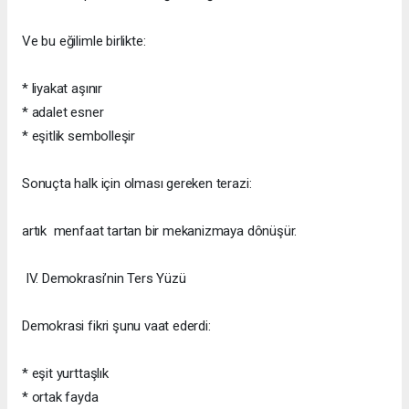
Ve bu eğilimle birlikte:
* liyakat aşınır
* adalet esner
* eşitlik sembolleşir
Sonuçta halk için olması gereken terazi:
artık menfaat tartan bir mekanizmaya dônüşür.
IV. Demokrasi’nin Ters Yüzü
Demokrasi fikri şunu vaat ederdi:
* eşit yurttaşlık
* ortak fayda