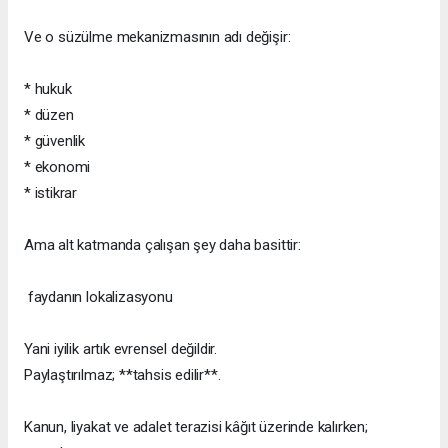
Ve o süzülme mekanizmasının adı değişir:
* hukuk
* düzen
* güvenlik
* ekonomi
* istikrar
Ama alt katmanda çalışan şey daha basittir:
faydanın lokalizasyonu
Yani iyilik artık evrensel değildir.
Paylaştırılmaz; **tahsis edilir**.
Kanun, liyakat ve adalet terazisi kâğıt üzerinde kalırken;