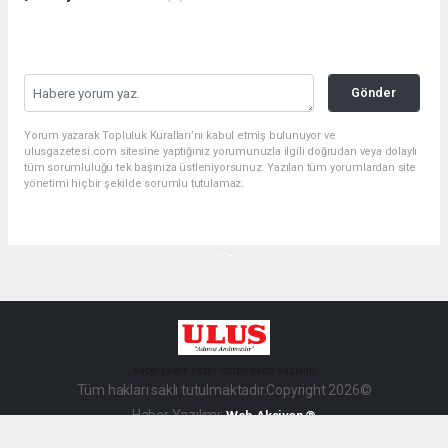
Gönder
Yorum yazarak Topluluk Kuralları’nı kabul etmiş bulunuyor ve
ulusgazetesi.com sitesine yaptığınız yorumunuzla ilgili doğrudan veya dolaylı
tüm sorumluluğu tek başınıza üstleniyorsunuz. Yazılan tüm yorumlardan site
yönetimi hiçbir şekilde sorumlu tutulamaz.
haber paketi
haber scripti
haber yazılımı
Tüm hakları saklı tutulmaktadır.Copyright 2026©
Haber Yazılımı:
Web Aksiyon ®