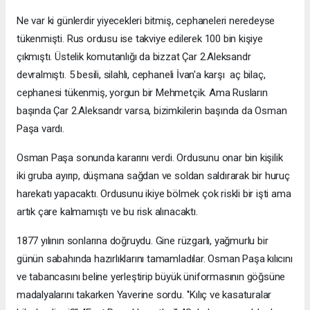
Ne var ki günlerdir yiyecekleri bitmiş, cephaneleri neredeyse
tükenmişti. Rus ordusu ise takviye edilerek 100 bin kişiye
çıkmıştı. Üstelik komutanlığı da bizzat Çar 2.Aleksandr
devralmıştı. 5 besili, silahlı, cephaneli İvan'a karşı aç bilaç,
cephanesi tükenmiş, yorgun bir Mehmetçik. Ama Rusların
başında Çar 2.Aleksandr varsa, bizimkilerin başında da Osman
Paşa vardı.
Osman Paşa sonunda kararını verdi. Ordusunu onar bin kişilik
iki gruba ayırıp, düşmana sağdan ve soldan saldırarak bir huruç
harekatı yapacaktı. Ordusunu ikiye bölmek çok riskli bir işti ama
artık çare kalmamıştı ve bu risk alınacaktı.
1877 yılının sonlarına doğruydu. Gine rüzgarlı, yağmurlu bir
günün sabahında hazırlıklarını tamamladılar. Osman Paşa kılıcını
ve tabancasını beline yerleştirip büyük üniformasının göğsüne
madalyalarını takarken Yaverine sordu. ''Kılıç ve kasaturalar