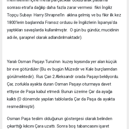
sonrası etrafa dağılıp daha fazla zarar vermesi fikri İngiliz
Topçu Subayı Harry Shrapnel'in aklına gelmiş ve bu fikir ilk kez
1800'lerin başlarında Fransız ordusu ile İngilizlerin İspanya'da
yaptıkları savaşlarda kullanılmıştır. O gün bu gündür, mucidinin
adı ile, şarapnel olarak adlandırılmaktadır).
Yaralı Osman Paşayı Tuna'nın kuzey kıyısında yer alan küçük
bir eve götürdüler (Bu ev bugün Müzedir ve Kale burçlarından
görülmektedir).. Rus Çarı 2.Aleksandr orada Paşayı bekliyordu.
Çar, zorlukla ayakta duran Osman Paşayı oturmaya davet
ettiyse de Paşa kabul etmedi. Bunun üzerine Çar da ayağa
kalktı (O dönemde yapılan tablolarda Çar da Paşa da ayakta
resmedilmiştir).
Osman Paşa teslim olduğunun göstergesi olarak belinden
çıkarttığı kılıcını Çara uzattı. Sonra boş tabancasını işaret