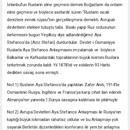
İstanbul'un Rusların eline geçmesi demek Boğazların da onların
eline geçmesi ve böylece asırlardır süren ''Rusların sıcak
denizlere inmek rüyası''nın gerçekleşmesi demekti. Avrupalı
devletlerin etekleri tutuştu tabii. Baskı yapıp Rus ordusunun
ilerlemesini bugün Yeşilköy diye adlandırdığımız Aya
Stefanos'da (Aziz Stefan) durdurdular. Devlet-i Osmaniyye
Ruslarla Aya Stefanos Anlaşmasını imzalamak ve böylece
Balkanlar ve Kafkaslardaki topraklarının büyük kısmını Ruslara
terketmek zorunda kaldı. Yıl 1878'idi ve eskilerin 93 Harbi
dedikleri savaş sona ermişti ...
Not 1) Rusların Aya Stefanos'da yaptıkları Zafer Anıtı, 1914'te
Osmanlının Rusya, İngiltere ve Fransa'ya karşı cihat ilan ederek
Almanya'nın yanında 1.Dünya savaşına katılması ile yıkılmıştır.
Not 2) Avrupa Devletleri Aya Stefanos Anlaşması ile Rusya'nın
kaptığı büyük lokmadan rahatsız oldular ve bu Anlaşmayı yok
sayarak Berlin'de düzenledikleri konferans ile yeni bir anlaşma