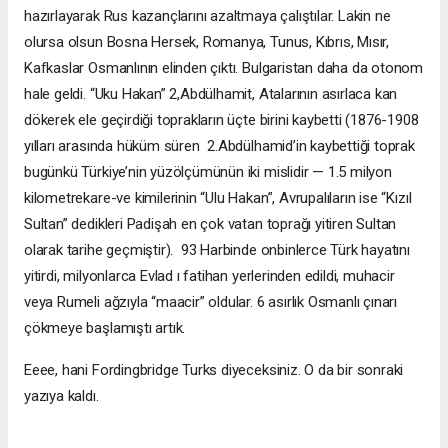
hazırlayarak Rus kazançlarını azaltmaya çalıştılar. Lakin ne
olursa olsun Bosna Hersek, Romanya, Tunus, Kıbrıs, Mısır,
Kafkaslar Osmanlının elinden çıktı. Bulgaristan daha da otonom
hale geldi. “Uku Hakan” 2,Abdülhamit, Atalarının asırlaca kan
dökerek ele geçirdiği toprakların üçte birini kaybetti (1876-1908
yılları arasında hüküm süren 2.Abdülhamid’in kaybettiği toprak
bugünkü Türkiye’nin yüzölçümünün iki mislidir — 1.5 milyon
kilometrekare-ve kimilerinin “Ulu Hakan”, Avrupalıların ise “Kızıl
Sultan” dedikleri Padişah en çok vatan toprağı yitiren Sultan
olarak tarihe geçmiştir). 93 Harbinde onbinlerce Türk hayatını
yitirdi, milyonlarca Evlad ı fatihan yerlerinden edildi, muhacir
veya Rumeli ağzıyla “maacir” oldular. 6 asırlık Osmanlı çınarı
çökmeye başlamıştı artık.
Eeee, hani Fordingbridge Turks diyeceksiniz. O da bir sonraki
yazıya kaldı.