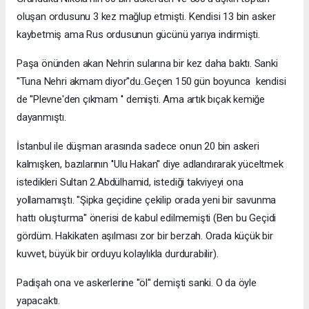
oluşan ordusunu 3 kez mağlup etmişti. Kendisi 13 bin asker
kaybetmiş ama Rus ordusunun gücünü yarıya indirmişti.
Paşa önünden akan Nehrin sularına bir kez daha baktı. Sanki
''Tuna Nehri akmam diyor''du..Geçen 150 gün boyunca kendisi
de ''Plevne'den çıkmam '' demişti. Ama artık bıçak kemiğe
dayanmıştı.
İstanbul ile düşman arasında sadece onun 20 bin askeri
kalmışken, bazılarının ''Ulu Hakan'' diye adlandırarak yüceltmek
istedikleri Sultan 2.Abdülhamid, istediği takviyeyi ona
yollamamıştı. ''Şipka geçidine çekilip orada yeni bir savunma
hattı oluşturma'' önerisi de kabul edilmemişti (Ben bu Geçidi
gördüm. Hakikaten aşılması zor bir berzah. Orada küçük bir
kuvvet, büyük bir orduyu kolaylıkla durdurabilir).
Padişah ona ve askerlerine ''öl'' demişti sanki. O da öyle
yapacaktı.