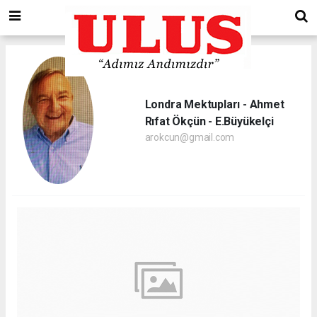
Londra Mektupları - Ahmet
Rıfat Ökçün - E.Büyükelçi
arokcun@gmail.com