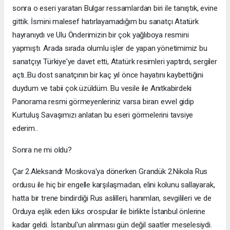
sonra o eseri yaratan Bulgar ressamlardan biri ile tanıştık, evine
gittik. İsmini malesef hatırlayamadığım bu sanatçı Atatürk
hayranıydı ve Ulu Önderimizin bir çok yağlıboya resmini
yapmıştı. Arada sırada olumlu işler de yapan yönetimimiz bu
sanatçıyı Türkiye'ye davet etti, Atatürk resimleri yaptırdı, sergiler
açtı..Bu dost sanatçının bir kaç yıl önce hayatını kaybettiğini
duydum ve tabii çok üzüldüm. Bu vesile ile Anıtkabirdeki
Panorama resmi görmeyenleriniz varsa biran evvel gidip
Kurtuluş Savaşımızı anlatan bu eseri görmelerini tavsiye
ederim..
Sonra ne mi oldu?
Çar 2.Aleksandr Moskova'ya dönerken Grandük 2.Nikola Rus
ordusu ile hiç bir engelle karşılaşmadan, elini kolunu sallayarak,
hatta bir trene bindirdiği Rus aslilleri, hanımları, sevgilileri ve de
Orduya eşlik eden lüks orospular ile birlikte İstanbul önlerine
kadar geldi. İstanbul'un alınması gün değil saatler meselesiydi.