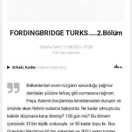
FORDINGBRIDGE TURKS…..2.Bölüm
Ekleme Tarihi: 17.08.2025 - 07:08
710+ kez okundu.
Erkek
|
Kadın
(Haberi Sesli Oku)
Balkanlardan esen rüzgarın savurduğu yağmur
damlaları yüzüne kırbaç gibi vurmasına rağmen
Paşa, Kalenin burçlarında kımıldamadan duruyor ve
önünde akan Nehrin sularına bakıyordu. Ne kadar olmuştu bu
kalede düşmana karşı direnişi? 150 gün mü? Bu dönem
içerisinde 33 bin kişilik ordusuyla ve 50 kadar topu ile Rus
Grandükü Nikola'nın 60 bin askerden ve 500'ü aşkın toptan