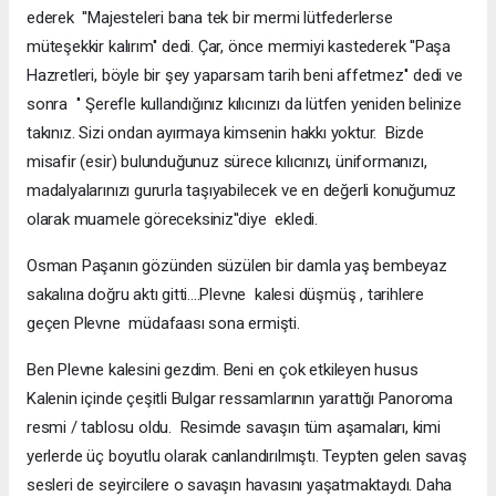
ederek ''Majesteleri bana tek bir mermi lütfederlerse
müteşekkir kalırım'' dedi. Çar, önce mermiyi kastederek ''Paşa
Hazretleri, böyle bir şey yaparsam tarih beni affetmez'' dedi ve
sonra '' Şerefle kullandığınız kılıcınızı da lütfen yeniden belinize
takınız. Sizi ondan ayırmaya kimsenin hakkı yoktur. Bizde
misafir (esir) bulunduğunuz sürece kılıcınızı, üniformanızı,
madalyalarınızı gururla taşıyabilecek ve en değerli konuğumuz
olarak muamele göreceksiniz''diye ekledi.
Osman Paşanın gözünden süzülen bir damla yaş bembeyaz
sakalına doğru aktı gitti....Plevne kalesi düşmüş , tarihlere
geçen Plevne müdafaası sona ermişti.
Ben Plevne kalesini gezdim. Beni en çok etkileyen husus
Kalenin içinde çeşitli Bulgar ressamlarının yarattığı Panoroma
resmi / tablosu oldu. Resimde savaşın tüm aşamaları, kimi
yerlerde üç boyutlu olarak canlandırılmıştı. Teypten gelen savaş
sesleri de seyircilere o savaşın havasını yaşatmaktaydı. Daha