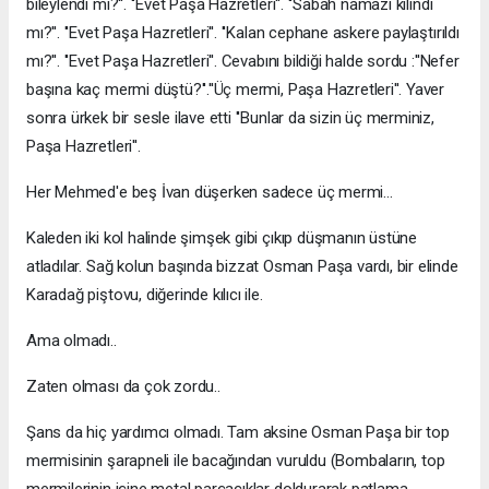
bileylendi mi?''. ''Evet Paşa Hazretleri''. ''Sabah namazı kılındı
mı?''. ''Evet Paşa Hazretleri''. ''Kalan cephane askere paylaştırıldı
mı?''. ''Evet Paşa Hazretleri''. Cevabını bildiği halde sordu :''Nefer
başına kaç mermi düştü?''.''Üç mermi, Paşa Hazretleri''. Yaver
sonra ürkek bir sesle ilave etti ''Bunlar da sizin üç merminiz,
Paşa Hazretleri''.
Her Mehmed'e beş İvan düşerken sadece üç mermi...
Kaleden iki kol halinde şimşek gibi çıkıp düşmanın üstüne
atladılar. Sağ kolun başında bizzat Osman Paşa vardı, bir elinde
Karadağ piştovu, diğerinde kılıcı ile.
Ama olmadı..
Zaten olması da çok zordu..
Şans da hiç yardımcı olmadı. Tam aksine Osman Paşa bir top
mermisinin şarapneli ile bacağından vuruldu (Bombaların, top
mermilerinin içine metal parçacıklar doldurarak patlama