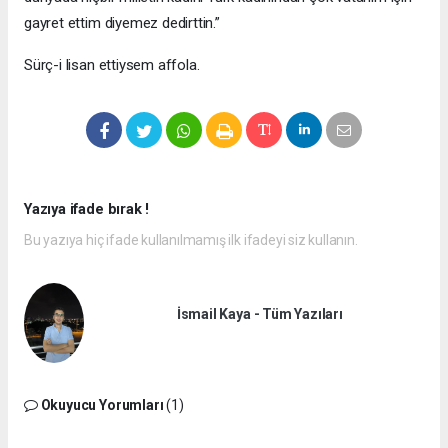
gayret ettim diyemez dedirttin.”
Sürç-i lisan ettiysem affola.
Yazıya ifade bırak !
Bu yazıya hiç ifade kullanılmamış ilk ifadeyi siz kullanın.
İsmail Kaya - Tüm Yazıları
Okuyucu Yorumları
(1)