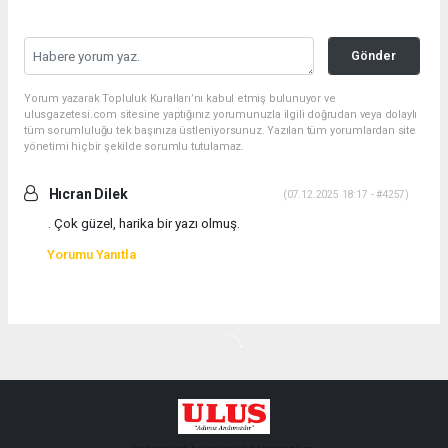
Gönder
Yorum yazarak Topluluk Kuralları’nı kabul etmiş bulunuyor ve
ulusgazetesi.com sitesine yaptığınız yorumunuzla ilgili doğrudan veya dolaylı
tüm sorumluluğu tek başınıza üstleniyorsunuz. Yazılan tüm yorumlardan site
yönetimi hiçbir şekilde sorumlu tutulamaz.
Hıcran Dilek
(07.12.2025 18:17 - #4257)
. Çok güzel, harika bir yazı olmuş.
Yorumu Yanıtla