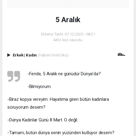
5 Aralık
Ekleme Tarihi: 07.12.2025 - 08:21
445+ kez okundu.
Erkek
|
Kadın
(Haberi Sesli Oku)
-Feride, 5 Aralık ne günüdür Dünya’da?
-Bilmiyorum.
-Biraz kopya vereyim. Hayatıma giren bütün kadınlara
soruyorum desem?
-Dünya Kadınlar Günü 8 Mart. O değil.
-Tamam, bütün dünya senin yüzünden kutluyor desem?