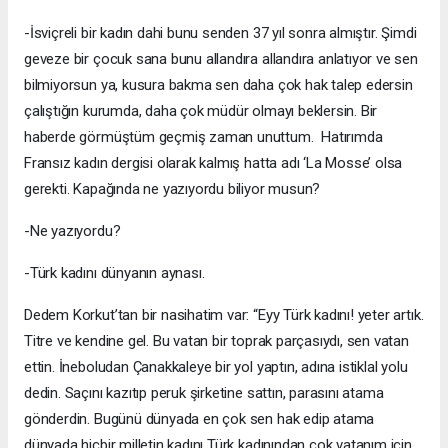
-İsviçreli bir kadın dahi bunu senden 37 yıl sonra almıştır. Şimdi
geveze bir çocuk sana bunu allandıra allandıra anlatıyor ve sen
bilmiyorsun ya, kusura bakma sen daha çok hak talep edersin
çalıştığın kurumda, daha çok müdür olmayı beklersin. Bir
haberde görmüştüm geçmiş zaman unuttum. Hatırımda
Fransız kadın dergisi olarak kalmış hatta adı ‘La Mosse’ olsa
gerekti. Kapağında ne yazıyordu biliyor musun?
-Ne yazıyordu?
-Türk kadını dünyanın aynası.
Dedem Korkut’tan bir nasihatim var: “Eyy Türk kadını! yeter artık.
Titre ve kendine gel. Bu vatan bir toprak parçasıydı, sen vatan
ettin. İneboludan Çanakkaleye bir yol yaptın, adına istiklal yolu
dedin. Saçını kazıtıp peruk şirketine sattın, parasını atama
gönderdin. Bugünü dünyada en çok sen hak edip atama
dünyada hiçbir milletin kadını Türk kadınından çok vatanım için