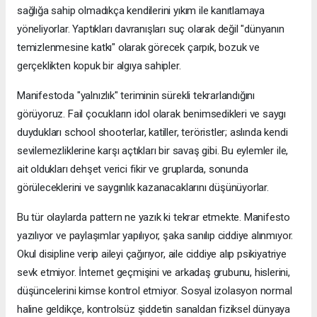
sağlığa sahip olmadıkça kendilerini yıkım ile kanıtlamaya
yöneliyorlar. Yaptıkları davranışları suç olarak değil "dünyanın
temizlenmesine katkı" olarak görecek çarpık, bozuk ve
gerçeklikten kopuk bir algıya sahipler.
Manifestoda "yalnızlık" teriminin sürekli tekrarlandığını
görüyoruz. Fail çocukların idol olarak benimsedikleri ve saygı
duydukları school shooterlar, katiller, teröristler; aslında kendi
sevilemezliklerine karşı açtıkları bir savaş gibi. Bu eylemler ile,
ait oldukları dehşet verici fikir ve gruplarda, sonunda
görüleceklerini ve saygınlık kazanacaklarını düşünüyorlar.
Bu tür olaylarda pattern ne yazık ki tekrar etmekte. Manifesto
yazılıyor ve paylaşımlar yapılıyor, şaka sanılıp ciddiye alınmıyor.
Okul disipline verip aileyi çağırıyor, aile ciddiye alıp psikiyatriye
sevk etmiyor. İnternet geçmişini ve arkadaş grubunu, hislerini,
düşüncelerini kimse kontrol etmiyor. Sosyal izolasyon normal
haline geldikçe, kontrolsüz şiddetin sanaldan fiziksel dünyaya