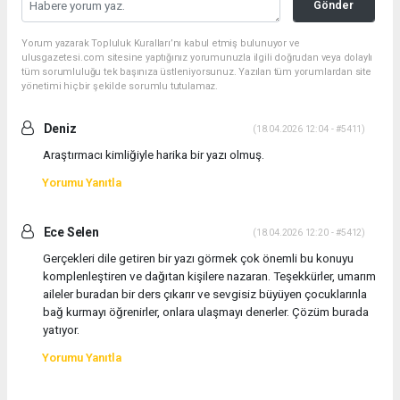
Gönder
Yorum yazarak Topluluk Kuralları’nı kabul etmiş bulunuyor ve
ulusgazetesi.com sitesine yaptığınız yorumunuzla ilgili doğrudan veya dolaylı
tüm sorumluluğu tek başınıza üstleniyorsunuz. Yazılan tüm yorumlardan site
yönetimi hiçbir şekilde sorumlu tutulamaz.
Deniz
(18.04.2026 12:04 - #5411)
Araştırmacı kimliğiyle harika bir yazı olmuş.
Yorumu Yanıtla
Ece Selen
(18.04.2026 12:20 - #5412)
Gerçekleri dile getiren bir yazı görmek çok önemli bu konuyu
komplenleştiren ve dağıtan kişilere nazaran. Teşekkürler, umarım
aileler buradan bir ders çıkarır ve sevgisiz büyüyen çocuklarınla
bağ kurmayı öğrenirler, onlara ulaşmayı denerler. Çözüm burada
yatıyor.
Yorumu Yanıtla