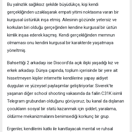
Bu yalnızlık sağlıksız şekilde büyüdükçe, kişi kendi
gerçekliğinden uzaklaşarak empati yitimi noktasına varan bir
kurgusal üstünlük inşa etmiş. Ailesinin gözünde yetersiz ve
korkulan biri olduğu gerçeğinden kendine kurgusal bir üstün
kimlik inşaa ederek kaçmış. Kendi gerçekliğinden memnun
olmaması onu kendini kurgusal bir karakterde yaşatmaya
yöneltmiş.
Bahsettiği 2 arkadaşı ise Discord'da açık ilişki yaşadığı kız ve
erkek arkadaşı. Dünya çapında, toplum içerisinde bir yere ait
hissetmeyen kişiler internette kendilerine yapay aidiyet
duyguları ve yüzeysel paylaşımlar geliştiriyorlar. Siverek'te
yaşanan diğer school shooting vakasında da failin C31K isimli
Telegram grubundan olduğunu görüyoruz; bu kanal da dışlanan
çocukların sosyal bir statü kazanmak için şiddet, yaralama,
öldürme mekanizmalarını benimsediği korkunç bir grup.
Ergenler, kendilerini katkı ile kanıtlayacak mental ve ruhsal