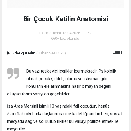
Bir Çocuk Katilin Anatomisi
Ekleme Tarihi: 18.04.2026 - 11:52
660+ kez okundu.
Erkek
|
Kadın
(Haberi Sesli Oku)
Bu yazı tetikleyici içerikler içermektedir. Psikolojik
olarak çocuk şiddeti, ölümü ve istismarı gibi
konuların ele alınmasına hazır olmayan değerli
okuyucularım yazıyı es geçebilirler.
İsa Aras Mersinli isimli 13 yaşındaki fail çocuğun, henüz
5.sınıftaki okul arkadaşlarını canice katlettiği andan beri, sosyal
medyada sağ ve sol kutup fikirler bu vakayı politize etmek ile
meşguller.