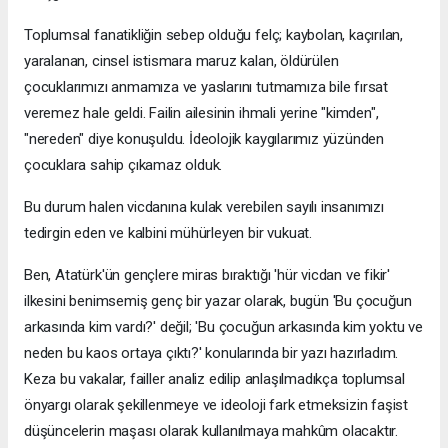
Toplumsal fanatikliğin sebep olduğu felç; kaybolan, kaçırılan,
yaralanan, cinsel istismara maruz kalan, öldürülen
çocuklarımızı anmamıza ve yaslarını tutmamıza bile fırsat
veremez hale geldi. Failin ailesinin ihmali yerine "kimden",
"nereden" diye konuşuldu. İdeolojik kaygılarımız yüzünden
çocuklara sahip çıkamaz olduk.
Bu durum halen vicdanına kulak verebilen sayılı insanımızı
tedirgin eden ve kalbini mühürleyen bir vukuat.
Ben, Atatürk'ün gençlere miras bıraktığı 'hür vicdan ve fikir'
ilkesini benimsemiş genç bir yazar olarak, bugün 'Bu çocuğun
arkasında kim vardı?' değil; 'Bu çocuğun arkasında kim yoktu ve
neden bu kaos ortaya çıktı?' konularında bir yazı hazırladım.
Keza bu vakalar, failler analiz edilip anlaşılmadıkça toplumsal
önyargı olarak şekillenmeye ve ideoloji fark etmeksizin faşist
düşüncelerin maşası olarak kullanılmaya mahkûm olacaktır.