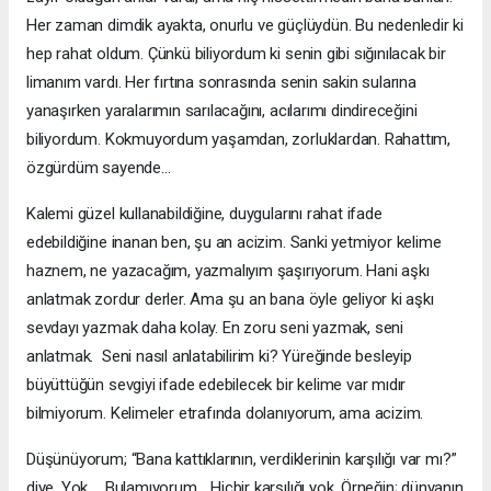
Her zaman dimdik ayakta, onurlu ve güçlüydün. Bu nedenledir ki
hep rahat oldum. Çünkü biliyordum ki senin gibi sığınılacak bir
limanım vardı. Her fırtına sonrasında senin sakin sularına
yanaşırken yaralarımın sarılacağını, acılarımı dindireceğini
biliyordum. Kokmuyordum yaşamdan, zorluklardan. Rahattım,
özgürdüm sayende…
Kalemi güzel kullanabildiğine, duygularını rahat ifade
edebildiğine inanan ben, şu an acizim. Sanki yetmiyor kelime
haznem, ne yazacağım, yazmalıyım şaşırıyorum. Hani aşkı
anlatmak zordur derler. Ama şu an bana öyle geliyor ki aşkı
sevdayı yazmak daha kolay. En zoru seni yazmak, seni
anlatmak. Seni nasıl anlatabilirim ki? Yüreğinde besleyip
büyüttüğün sevgiyi ifade edebilecek bir kelime var mıdır
bilmiyorum. Kelimeler etrafında dolanıyorum, ama acizim.
Düşünüyorum; “Bana kattıklarının, verdiklerinin karşılığı var mı?”
diye. Yok…. Bulamıyorum… Hiçbir karşılığı yok. Örneğin; dünyanın