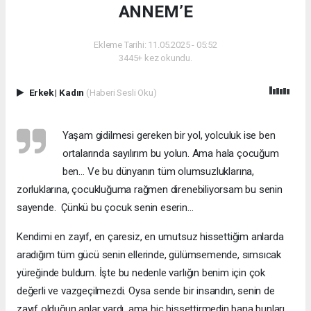
ANNEM’E
Ekleme Tarihi: 11.05.2025 - 05:52
3445+ kez okundu.
Erkek
|
Kadın
(Haberi Sesli Oku)
Yaşam gidilmesi gereken bir yol, yolculuk ise ben
ortalarında sayılırım bu yolun. Ama hala çocuğum
ben… Ve bu dünyanın tüm olumsuzluklarına,
zorluklarına, çocukluğuma rağmen direnebiliyorsam bu senin
sayende. Çünkü bu çocuk senin eserin…
Kendimi en zayıf, en çaresiz, en umutsuz hissettiğim anlarda
aradığım tüm gücü senin ellerinde, gülümsemende, sımsıcak
yüreğinde buldum. İşte bu nedenle varlığın benim için çok
değerli ve vazgeçilmezdi. Oysa sende bir insandın, senin de
zayıf olduğun anlar vardı, ama hiç hissettirmedin bana bunları.