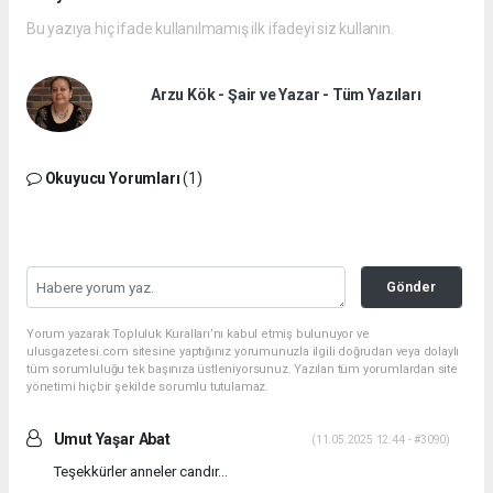
Bu yazıya hiç ifade kullanılmamış ilk ifadeyi siz kullanın.
Arzu Kök - Şair ve Yazar - Tüm Yazıları
Okuyucu Yorumları
(1)
Gönder
Yorum yazarak Topluluk Kuralları’nı kabul etmiş bulunuyor ve
ulusgazetesi.com sitesine yaptığınız yorumunuzla ilgili doğrudan veya dolaylı
tüm sorumluluğu tek başınıza üstleniyorsunuz. Yazılan tüm yorumlardan site
yönetimi hiçbir şekilde sorumlu tutulamaz.
Umut Yaşar Abat
(11.05.2025 12:44 - #3090)
Teşekkürler anneler candır...