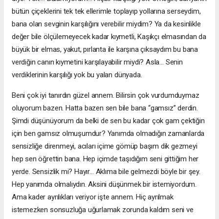
bütün çiçeklerini tek tek ellerimle toplayıp yollarına serseydim,
bana olan sevginin karşılığını verebilir miydim? Ya da kesinlikle
değer bile ölçülemeyecek kadar kıymetli, Kaşıkçı elmasından da
büyük bir elmas, yakut, pırlanta ile karşına çıksaydım bu bana
verdiğin canın kıymetini karşılayabilir miydi? Asla… Senin
verdiklerinin karşılığı yok bu yalan dünyada.
Beni çok iyi tanırdın güzel annem. Bilirsin çok vurdumduymaz
oluyorum bazen. Hatta bazen sen bile bana “gamsız” derdin.
Şimdi düşünüyorum da belki de sen bu kadar çok gam çektiğin
için ben gamsız olmuşumdur? Yanımda olmadığın zamanlarda
sensizliğe direnmeyi, acıları içime gömüp başım dik gezmeyi
hep sen öğrettin bana. Hep içimde taşıdığım seni gittiğim her
yerde. Sensizlik mi? Hayır… Aklıma bile gelmezdi böyle bir şey.
Hep yanımda olmalıydın. Aksini düşünmek bir istemiyordum.
Ama kader ayrılıkları veriyor işte annem. Hiç ayrılmak
istemezken sonsuzluğa uğurlamak zorunda kaldım seni ve