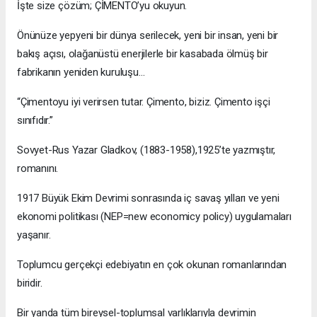
İşte size çözüm; ÇİMENTO’yu okuyun.
Önünüze yepyeni bir dünya serilecek, yeni bir insan, yeni bir
bakış açısı, olağanüstü enerjilerle bir kasabada ölmüş bir
fabrikanın yeniden kuruluşu…
“Çimentoyu iyi verirsen tutar. Çimento, biziz. Çimento işçi
sınıfıdır.”
Sovyet-Rus Yazar Gladkov, (1883-1958),1925’te yazmıştır,
romanını.
1917 Büyük Ekim Devrimi sonrasında iç savaş yılları ve yeni
ekonomi politikası (NEP=new economicy policy) uygulamaları
yaşanır.
Toplumcu gerçekçi edebiyatın en çok okunan romanlarından
biridir.
Bir yanda tüm bireysel-toplumsal varlıklarıyla devrimin