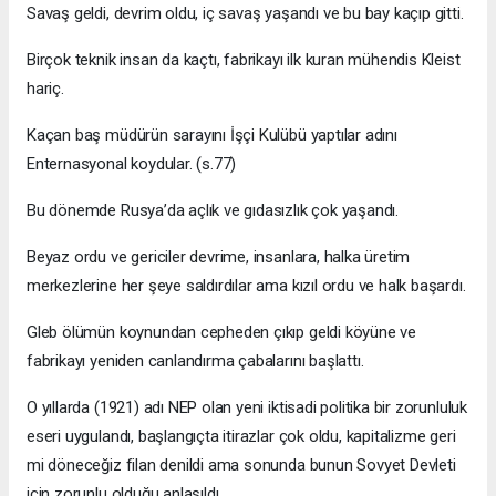
Savaş geldi, devrim oldu, iç savaş yaşandı ve bu bay kaçıp gitti.
Birçok teknik insan da kaçtı, fabrikayı ilk kuran mühendis Kleist
hariç.
Kaçan baş müdürün sarayını İşçi Kulübü yaptılar adını
Enternasyonal koydular. (s.77)
Bu dönemde Rusya’da açlık ve gıdasızlık çok yaşandı.
Beyaz ordu ve gericiler devrime, insanlara, halka üretim
merkezlerine her şeye saldırdılar ama kızıl ordu ve halk başardı.
Gleb ölümün koynundan cepheden çıkıp geldi köyüne ve
fabrikayı yeniden canlandırma çabalarını başlattı.
O yıllarda (1921) adı NEP olan yeni iktisadi politika bir zorunluluk
eseri uygulandı, başlangıçta itirazlar çok oldu, kapitalizme geri
mi döneceğiz filan denildi ama sonunda bunun Sovyet Devleti
için zorunlu olduğu anlaşıldı.