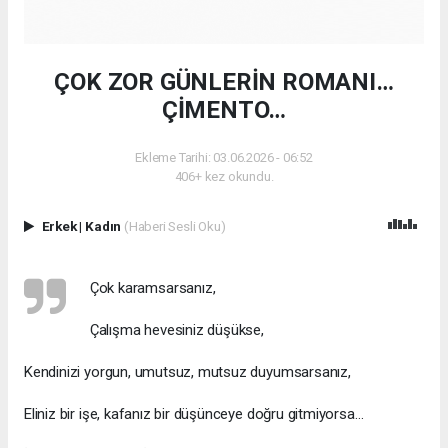
ÇOK ZOR GÜNLERİN ROMANI…
ÇİMENTO…
Ekleme Tarihi: 03.06.2026 - 06:52
406+ kez okundu.
Erkek
|
Kadın
(Haberi Sesli Oku)
Çok karamsarsanız,
Çalışma hevesiniz düşükse,
Kendinizi yorgun, umutsuz, mutsuz duyumsarsanız,
Eliniz bir işe, kafanız bir düşünceye doğru gitmiyorsa…