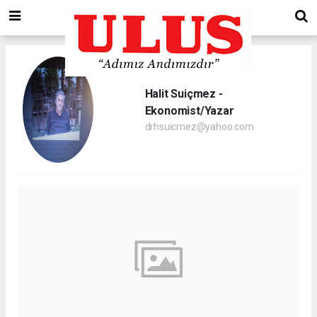
Halit Suiçmez -
Ekonomist/Yazar
drhsuicmez@yahoo.com