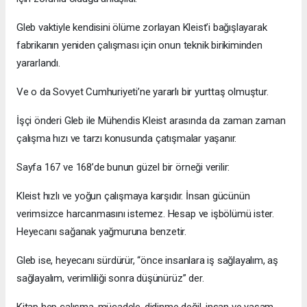
Gleb vaktiyle kendisini ölüme zorlayan Kleist’i bağışlayarak
fabrikanın yeniden çalışması için onun teknik birikiminden
yararlandı.
Ve o da Sovyet Cumhuriyeti’ne yararlı bir yurttaş olmuştur.
İşçi önderi Gleb ile Mühendis Kleist arasında da zaman zaman
çalışma hızı ve tarzı konusunda çatışmalar yaşanır.
Sayfa 167 ve 168’de bunun güzel bir örneği verilir:
Kleist hızlı ve yoğun çalışmaya karşıdır. İnsan gücünün
verimsizce harcanmasını istemez. Hesap ve işbölümü ister.
Heyecanı sağanak yağmuruna benzetir.
Gleb ise, heyecanı sürdürür, “önce insanlara iş sağlayalım, aş
sağlayalım, verimliliği sonra düşünürüz” der.
Kitap hep çalışma-mücadele-didinme değil, insan ve yaşam