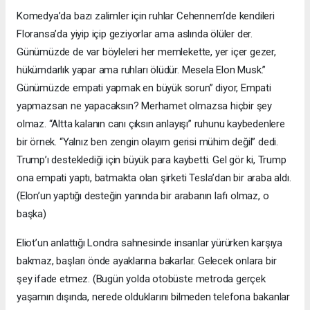
Komedya’da bazı zalimler için ruhlar Cehennem’de kendileri
Floransa’da yiyip içip geziyorlar ama aslında ölüler der.
Günümüzde de var böyleleri her memlekette, yer içer gezer,
hükümdarlık yapar ama ruhları ölüdür. Mesela Elon Musk.”
Günümüzde empati yapmak en büyük sorun” diyor, Empati
yapmazsan ne yapacaksın? Merhamet olmazsa hiçbir şey
olmaz. “Altta kalanın canı çıksın anlayışı” ruhunu kaybedenlere
bir örnek. “Yalnız ben zengin olayım gerisi mühim değil” dedi.
Trump’ı desteklediği için büyük para kaybetti. Gel gör ki, Trump
ona empati yaptı, batmakta olan şirketi Tesla’dan bir araba aldı.
(Elon’un yaptığı desteğin yanında bir arabanın lafı olmaz, o
başka)
Eliot’un anlattığı Londra sahnesinde insanlar yürürken karşıya
bakmaz, başları önde ayaklarına bakarlar. Gelecek onlara bir
şey ifade etmez. (Bugün yolda otobüste metroda gerçek
yaşamın dışında, nerede olduklarını bilmeden telefona bakanlar