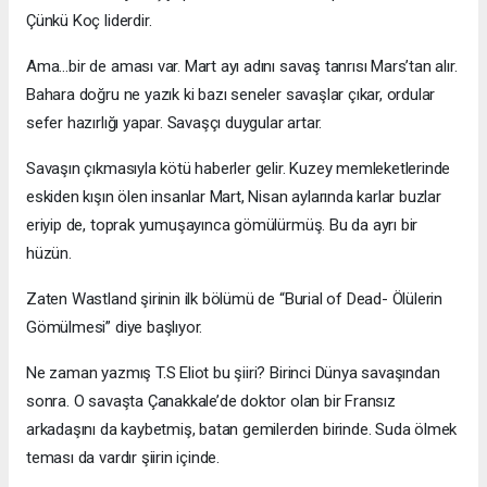
Çünkü Koç liderdir.
Ama…bir de aması var. Mart ayı adını savaş tanrısı Mars’tan alır.
Bahara doğru ne yazık ki bazı seneler savaşlar çıkar, ordular
sefer hazırlığı yapar. Savaşçı duygular artar.
Savaşın çıkmasıyla kötü haberler gelir. Kuzey memleketlerinde
eskiden kışın ölen insanlar Mart, Nisan aylarında karlar buzlar
eriyip de, toprak yumuşayınca gömülürmüş. Bu da ayrı bir
hüzün.
Zaten Wastland şirinin ilk bölümü de “Burial of Dead- Ölülerin
Gömülmesi” diye başlıyor.
Ne zaman yazmış T.S Eliot bu şiiri? Birinci Dünya savaşından
sonra. O savaşta Çanakkale’de doktor olan bir Fransız
arkadaşını da kaybetmiş, batan gemilerden birinde. Suda ölmek
teması da vardır şiirin içinde.