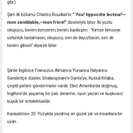
gibi.)
Şiirn ilk bölümü Charles Boudlair’in
“ You! hypocrite lecteur!—
mon semblable,—mon frère!”
dizeleriyle biter. İki yüzlü
okuyucu, benim benzerim, benim kardeşim. “Kimse kimseye
üstünlük taslamasın, okuyucu, sen de ikiyüzlüsün, sen de
benim gibisin” diyerek biter.
Şiirde İngilizce Fransızca Almanca Yunanca İtalyanca
Sanskritçe dizeler, Shakespeare’e Dante’ye, Kutsal Kitaba,
çeşitli şiirlere göndermeler vardır. Eliot Amerika’da doğmuş,
İngiltere’de yaşamış bir şair, deneme, oyun yazarı ve kuşkusuz
büyük bir entelektüeldir.
Kanaatimce 20. Yüzyılda yazılmış en güzel şiir ve insanlara bir
uyarı…