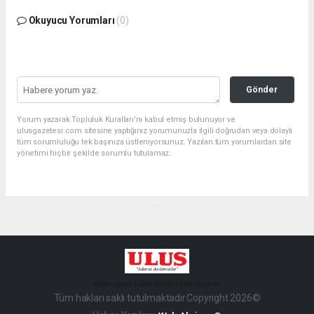
Okuyucu Yorumları
(0)
Gönder
Yorum yazarak Topluluk Kuralları’nı kabul etmiş bulunuyor ve
ulusgazetesi.com sitesine yaptığınız yorumunuzla ilgili doğrudan veya dolaylı
tüm sorumluluğu tek başınıza üstleniyorsunuz. Yazılan tüm yorumlardan site
yönetimi hiçbir şekilde sorumlu tutulamaz.
haber paketi
haber scripti
haber yazılımı
Tüm hakları saklı tutulmaktadır.Copyright 2026©