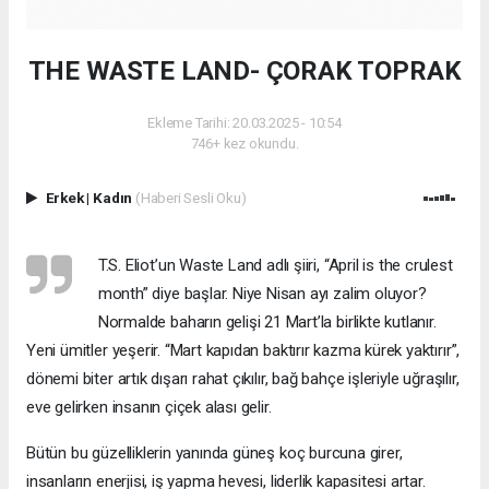
THE WASTE LAND- ÇORAK TOPRAK
Ekleme Tarihi: 20.03.2025 - 10:54
746+ kez okundu.
Erkek
|
Kadın
(Haberi Sesli Oku)
T.S. Eliot’un Waste Land adlı şiiri, “April is the crulest
month” diye başlar. Niye Nisan ayı zalim oluyor?
Normalde baharın gelişi 21 Mart’la birlikte kutlanır.
Yeni ümitler yeşerir. “Mart kapıdan baktırır kazma kürek yaktırır”,
dönemi biter artık dışarı rahat çıkılır, bağ bahçe işleriyle uğraşılır,
eve gelirken insanın çiçek alası gelir.
Bütün bu güzelliklerin yanında güneş koç burcuna girer,
insanların enerjisi, iş yapma hevesi, liderlik kapasitesi artar.