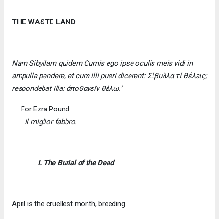
THE WASTE LAND
Nam Sibyllam quidem Cumis ego ipse oculis meis vidi in
ampulla pendere, et cum illi pueri dicerent: Σίβυλλα τί θέλεις;
respondebat illa: άποθανεîν θέλω.’
For Ezra Pound
il miglior fabbro.
I. The Burial of the Dead
April is the cruellest month, breeding