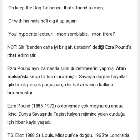
‘Oh keep the Dog far hence, that’s friend to men,
‘Or with his nails he’ll dig it up again!
‘You! hypocrite lecteur!—mon semblable,—mon frère!”
NOT: Şiir “benden daha iyi bir şair, üstadım” dediği Ezra Pound’a
ithaf edilmiştir.
Ezra Pound aynı zamanda şiirin düzeltmelerini yapmış.
Altın
makas
’ıyla kesip bir kısmını atmıştır. Savaşta dağılan hayatlar
gibi bölük pörçük parça parça bir hal almasına katkıda
bulunmuştur.
Ezra Pound (1885-1972) o dönemde çok meşhurdu ancak
İkinci Dünya Savaşında Faşist İtalyan rejimine yakın durduğu
için itibar kaybı yaşadı.
T.S. Eliot 1888 St. Louis, Missouri’de doğdu, 1965’te Londra’da