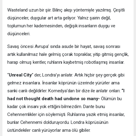
Wasteland uzun bir şiir. Bilinç akışı yöntemiyle yazılmış. Çeşitli
düşünceler, duygular art arta geliyor. Yalnız şairin değil,
toplumun her kademesinden, değişik insanların duygu ve
düşünceleri.
Savaş öncesi Avrupa’ sında asude bir hayat, savaş sonrası
artık kullanılmaz hale gelmiş çorak topraklar, yitip gitmiş gençlik,
harap olmuş kentler, ruhlarını kaybetmiş robotlaşmış insanlar.
“
Unreal City
” der, Londra’yı anlatır. Artık hiçbir şey gerçek gibi
gelmez insanlara. İnsanlar köprünün üzerinde yürürler ama
sanki canlı değildirler. Komedya’dan bir dize ile anlatır onları:
“I
had not thought death had undone so many-
Ölümün bu
kadar çok insanı yok ettiğini bilmezdim. Dante bunu
Cehennemlikler için söylemişti. Ruhlarına yazık etmiş insanlar,
bunlar Cehennemi dolduruyordu. Londra köprüsünün
üstündekiler canlı yürüyorlar ama ölü gibiler.