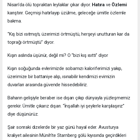
Nisan’da ölü topraktan leylaklar çıkar diyor.
Hatıra
ve
Özlemi
karıştırır. Geçmişi hatırlayıp üzülme, geleceğe ümitle özlemle
bakma.
“Kış bizi ısıtmıştı, üzerimizi örtmüştü, herşeyi unutturan kar da
toprağı örtmüştü” diyor.
Kışın aslında üşünür, değil mi? O “bizi kış ısıttı” diyor
Kışın soğuğunda evlerimizde sobamızı kaloriferimizi yakıp,
üzerimize bir battaniye alıp, ısınabilir kendimizi evimizin
duvarları arasında güvende hissedebiliriz.
Baharın gelişiyle beraber ise dışarı çıkıp dünyayla yüzleşmemiz
gerekir. Ümitle çıkarız dışarı. “İnşallah iyi şeylerle karşılaşırız”
diye düşünürüz.
Şair sonraki dizelerde bir yaz günü hayal eder. Avusturya
kraliyet ailesinin Münih’te Starnberg gölü kıyısında geçirdikleri