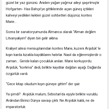
güzel bir yaz gününü. Aniden yağan yağmur aileyi şaşırtmıştır.
Hofgarten- Has Bahçe’ye gittiklerinde açan güneş içtikleri
kahveyi yedikleri kekleri güzel sohbetleri düşünür, kontes
Marie…
Sonra bir sanatoryumunda Almanca olarak “Alman değilim
Litvanyalıyım” diyen biri gelir aklına
Kraliyet ailesi mensuplarından kontes Marie, kuzeni Arşidük’ le
kışın karda kızakla kaydıklarını hatırlar. Nasıl da eğlenmişlerdir o
zaman… Geride kalan çocukluk anıları. Marie korkuyordu.
Arşidük, “korkma” dedi, birlikte kaydılar dağdan aşağı. Dağlarda
özgürlük vardı.
“Gece kitap okudum kışın güneye gittim” der şair.
Ya şimdi? Arşidük malum, Sırbistan’da eşiyle birlikte vuruldu.
Ardından Birinci Dünya savaşı çıktı. Ne Arşidük kaldı, ne de
imparatorluk.