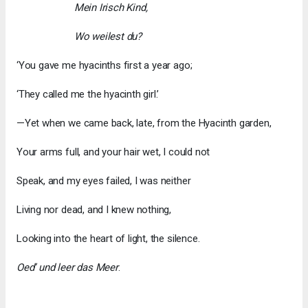
Mein Irisch Kind,
Wo weilest du?
‘You gave me hyacinths first a year ago;
‘They called me the hyacinth girl.’
—Yet when we came back, late, from the Hyacinth garden,
Your arms full, and your hair wet, I could not
Speak, and my eyes failed, I was neither
Living nor dead, and I knew nothing,
Looking into the heart of light, the silence.
Oed’ und leer das Meer
.