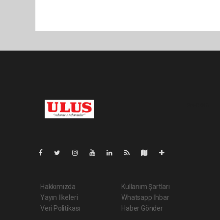
Pro-0.045
Hakkımızda
Kullanım Şartları
Yayın İlkeleri
Whatsapp İhbar
Veri Politikası
Haber Gönder