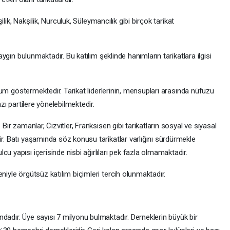
aşilik, Nakşilik, Nurculuk, Süleymancılık gibi birçok tarikat
yaygın bulunmaktadır. Bu katılım şeklinde hanımların tarikatlara ilgisi
durum göstermektedir. Tarikat liderlerinin, mensupları arasında nüfuzu
azı partilere yönelebilmektedir.
 Bir zamanlar, Cizvitler, Franksisen gibi tarikatların sosyal ve siyasal
ir. Batı yaşamında söz konusu tarikatlar varlığını sürdürmekle
u yapısı içerisinde nisbi ağırlıları pek fazla olmamaktadır.
niyle örgütsüz katılım biçimleri tercih olunmaktadır.
dadır. Üye sayısı 7 milyonu bulmaktadır. Derneklerin büyük bir