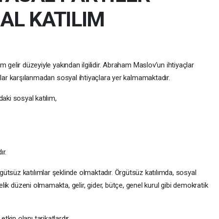
SAL KATILIM
 gelir düzeyiyle yakından ilgilidir. Abraham Maslov’un ihtiyaçlar
çlar karşılanmadan sosyal ihtiyaçlara yer kalmamaktadır.
aki sosyal katılım,
ır.
ütsüz katılımlar şeklinde olmaktadır. Örgütsüz katılımda, sosyal
yelik düzeni olmamakta, gelir, gider, bütçe, genel kurul gibi demokratik
kin olanı tarikatlardır.