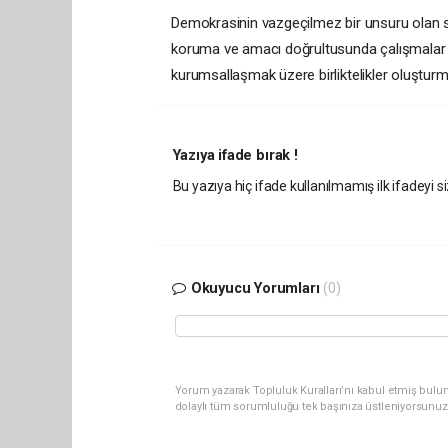
Demokrasinin vazgeçilmez bir unsuru olan sivi
koruma ve amacı doğrultusunda çalışmalar ya
kurumsallaşmak üzere birliktelikler oluşturma
Yazıya ifade bırak !
Bu yazıya hiç ifade kullanılmamış ilk ifadeyi si
Okuyucu Yorumları
(0)
Yorum yazarak Topluluk Kuralları’nı kabul etmiş bulu
dolaylı tüm sorumluluğu tek başınıza üstleniyorsunuz