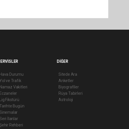
ERVİSLER
DİĞER
Hava Durumu
Sitede Ara
Yol ve Trafik
Anketler
Namaz Vakitleri
Biyografiler
Eczaneler
Rüya Tabirleri
Lig Fikstürü
Astroloji
Tarihte Bugün
Sinemalar
Seri İlanlar
Şehir Rehberi