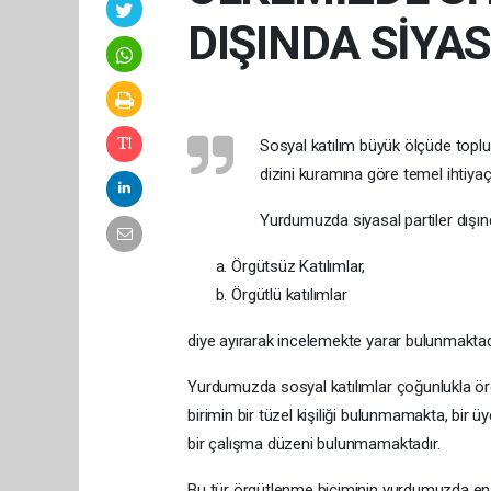
DIŞINDA SİYA
Sosyal katılım büyük ölçüde toplum
dizini kuramına göre temel ihtiya
Yurdumuzda siyasal partiler dışınd
Örgütsüz Katılımlar,
Örgütlü katılımlar
diye ayırarak incelemekte yarar bulunmaktad
Yurdumuzda sosyal katılımlar çoğunlukla örg
birimin bir tüzel kişiliği bulunmamakta, bir ü
bir çalışma düzeni bulunmamaktadır.
Bu tür örgütlenme biçiminin yurdumuzda en et