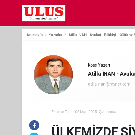
Anasayfa
Yazarlar
Atilla İNAN - Avukat - Bilirkişi - Kültür v
Köşe Yazarı
Atilla İNAN - Avuka
atilla.inan@mynet.com
Ekleme Tarihi: 05 Mart 2025 -Çarşamba
ÜLKEMİZDE Sİ