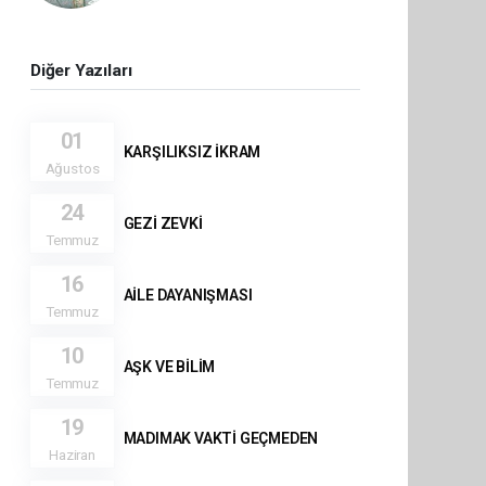
Diğer Yazıları
01
KARŞILIKSIZ İKRAM
Ağustos
24
GEZİ ZEVKİ
Temmuz
16
AİLE DAYANIŞMASI
Temmuz
10
AŞK VE BİLİM
Temmuz
19
MADIMAK VAKTİ GEÇMEDEN
Haziran