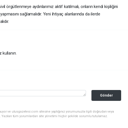
l örgütlenmeye aydınlarımız aktif katılmalı, onların kendi kişiliğini
pmasını sağlamalıdır. Yeni ihtiyaç alanlarında da ilerde
lıdır.
z kullanın.
Gönder
nuyor ve ulusgazetesi.com sitesine yaptığınız yorumunuzla ilgili doğrudan veya
. Yazılan tüm yorumlardan site yönetimi hiçbir şekilde sorumlu tutulamaz.