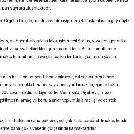
30 hemşehri dernekleridir. Geri kalan arasında spor kulüpleri ve bazı
çarpan sayılara ulaşmaktadır.
ıdır. Örgütlü bir çalışma düzeni olmayıp, dernek başkanlarının gayretiyle
in, en önemli etkinlikleri lokal işletmeciliği olup, yönetimi genellikle
ültürel ve sosyal etkinlikleri görülmemektedir. Bu tür örgütlenme
lmakta kumarhane işlevi gibi sapkın bir fonksiyonları da yaygın
aranın belirli bir amaca tahsis edilmesi şeklinde bir örgütlenme
i bir yeri olmakla beraber sayılarının yurdumuz ölçeğinde fazla
00 civarındadır. Türkiye Körler Vakfı, kalp, Diyabet, gibi bazı
eştirilmesini amaç ve konu alanlar toplumda biraz ilgi ve destek
, birlikteliklerini daha çok bireysel çabalarla sürdürebilmekte, kendi
 yerine daha çok siyasetin gölgesinde kalmaktadırlar.