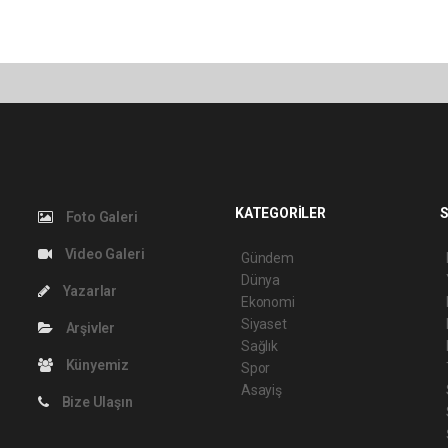
KATEGORİLER
S
Foto Galeri
Video Galeri
Gündem
Dünya
Yazarlar
Ekonomi
Siyaset
Arşivler
Sağlık
Künyemiz
Spor
Asayiş
Bize Ulaşın