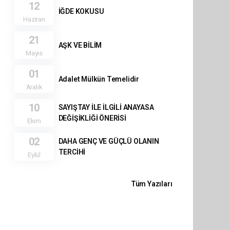
12
İĞDE KOKUSU
Haziran
21
AŞK VE BİLİM
Mayıs
01
Adalet Mülkün Temelidir
Aralık
10
SAYIŞTAY İLE İLGİLİ ANAYASA
DEĞİŞİKLİĞİ ÖNERİSİ
Ekim
02
DAHA GENÇ VE GÜÇLÜ OLANIN
TERCİHİ
Eylül
Tüm Yazıları