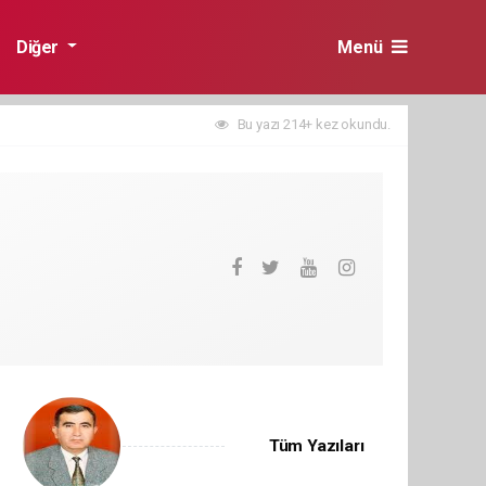
Diğer
Menü
Bu yazı 214+ kez okundu.
Tüm Yazıları