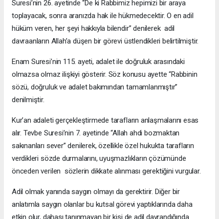
Suresi’nin 26. ayetinde “De ki Rabbimiz hepimizi bir araya
toplayacak, sonra aranızda hak ile hükmedecektir. O en adil
hüküm veren, her şeyi hakkıyla bilendir” denilerek adil
davraanların Allah’a düşen bir görevi üstlendikleri belirtilmiştir.
Enam Suresi’nin 115. ayeti, adalet ile doğruluk arasındaki
olmazsa olmaz ilişkiyi gösterir. Söz konusu ayette “Rabbinin
sözü, doğruluk ve adalet bakımından tamamlanmıştır”
denilmiştir.
Kur’an adaleti gerçekleştirmede tarafların anlaşmalarını esas
alır. Tevbe Suresi’nin 7. ayetinde “Allah ahdi bozmaktan
sakınanları sever” denilerek, özellikle özel hukukta tarafların
verdikleri sözde durmalarını, uyuşmazlıkların çözümünde
önceden verilen sözlerin dikkate alınması gerektiğini vurgular.
Adil olmak yanında saygın olmayı da gerektirir. Diğer bir
anlatımla saygın olanlar bu kutsal görevi yaptıklarında daha
etkin olur, dahası tanınmayan bir kişi de adil davrandığında