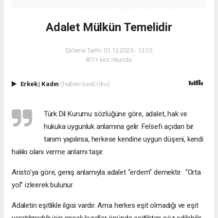
Adalet Mülkün Temelidir
Ekleme Tarihi: 01.12.2025 - 13:25
401+ kez okundu.
Erkek
|
Kadın
(Haberi Sesli Oku)
Türk Dil Kurumu sözlüğüne göre, adalet, hak ve
hukuka uygunluk anlamına gelir. Felsefi açıdan bir
tanım yapılırsa, herkese kendine uygun düşeni, kendi
hakkı olanı verme anlamı taşır.
Aristo’ya göre, geniş anlamıyla adalet “erdem” demektir. “Orta
yol” izleerek bulunur.
Adaletin eşitlikle ilgisi vardır. Ama herkes eşit olmadığı ve eşit
yaratılmadığı için ancak kurallar önünde eşitlikten söz edilebilir.