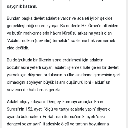
saygınlık kazanır.
Bundan başka devlet adaletle vardır ve adaleti iyi bir şekilde
gerçekleştirdiği sürece yaşar. Bu nedenle Hz. Ömer’e atfedilen
ve bütün mahkemelerin hâkim kürsüsü arkasına yazılı olan
“Adalet mülkün (devletin) temelidir” sözlerine hak vermemek
elde değildir.
Bu doğrultuda bir ülkenin sona erdirilmesi için adaletin
bozulmasını yeterli sayan, adaleti işlemez hale gelen bir devleti
yıkmak için düşman ordularının o ülke sınırlarına girmesinin şart
olmadığını söyleyen büyük İslam düşünürü İbni Haldun’ un
sözlerini de hatırlamak gerekir.
Adalet ölçüye dayanır. Dengeyi kurmayı amaçlar. Enam
Suresi’nin 152. ayeti “ölçü ve tartıyı adaletle yapın” diyerek
uyarıda bulunurken Er Rahman Suresi’nin 8. ayeti “sakın
dengeyi bozmayın” ifadesiyle ölçü ve tartının boyutlarına