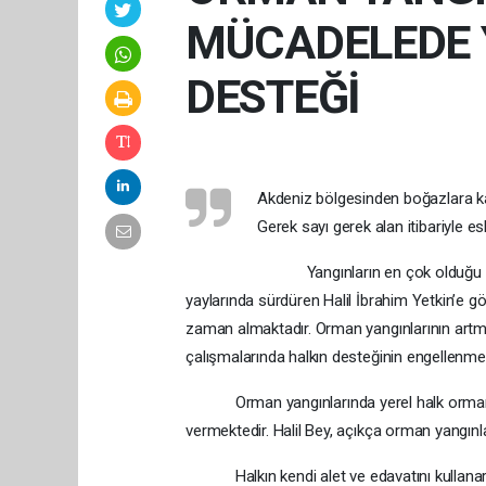
MÜCADELEDE 
DESTEĞİ
Akdeniz bölgesinden boğazlara kad
Gerek sayı gerek alan itibariyle e
Yangınların en çok olduğu bir 
yaylarında sürdüren Halil İbrahim Yetkin’e g
zaman almaktadır. Orman yangınlarının art
çalışmalarında halkın desteğinin engellenmes
Orman yangınlarında yerel halk orman ya
vermektedir. Halil Bey, açıkça orman yangın
Halkın kendi alet ve edavatını kullanarak,