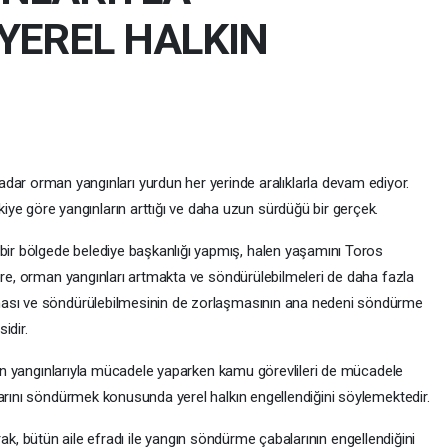
YEREL HALKIN
ar orman yangınları yurdun her yerinde aralıklarla devam ediyor.
skiye göre yangınların arttığı ve daha uzun sürdüğü bir gerçek.
bölgede belediye başkanlığı yapmış, halen yaşamını Toros
öre, orman yangınları artmakta ve söndürülebilmeleri de daha fazla
ması ve söndürülebilmesinin de zorlaşmasının ana nedeni söndürme
idir.
ngınlarıyla mücadele yaparken kamu görevlileri de mücadele
larını söndürmek konusunda yerel halkın engellendiğini söylemektedir.
 bütün aile efradı ile yangın söndürme çabalarının engellendiğini