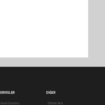
ERVİSLER
DİĞER
Hava Durumu
Sitede Ara