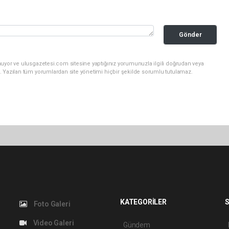
Gönder
nuyor ve ulusgazetesi.com sitesine yaptığınız yorumunuzla ilgili doğrudan veya
. Yazılan tüm yorumlardan site yönetimi hiçbir şekilde sorumlu tutulamaz.
KATEGORİLER
S
Foto Galeri
Video Galeri
Gündem