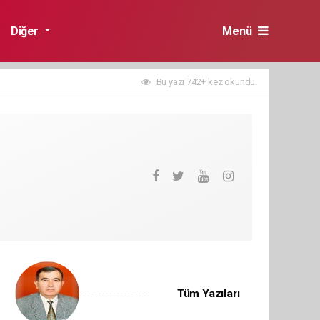
Diğer
Menü
Bu yazı 742+ kez okundu.
Tüm Yazıları