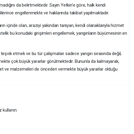
madığını da belirtmektedir. Sayın Yetkin’e göre, halk kendi
lerince engellenmekte ve haklarında takibat yapılmaktadır.
içinde olan, araziyi yakından tanıyan, kendi olanaklarıyla hizmet
elik bu konudaki girişimleri engellemek, yangınların büyümesinin en
ik etmek ve bu tür çalışmaları sadece yangın sırasında değil,
ekte çok büyük yararlar görülmektedir. Bununla da kalmayarak,
let ve malzemeleri de önceden vermekte büyük yararlar olduğu
z kullanın.