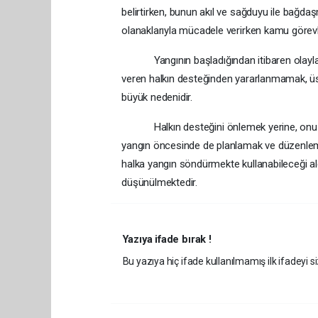
belirtirken, bunun akıl ve sağduyu ile bağdaş
olanaklarıyla mücadele verirken kamu görevli
Yangının başladığından itibaren olayların 
veren halkın desteğinden yararlanmamak, üst
büyük nedenidir.
Halkın desteğini önlemek yerine, onu teşv
yangın öncesinde de planlamak ve düzenlem
halka yangın söndürmekte kullanabileceği a
düşünülmektedir.
Yazıya ifade bırak !
Bu yazıya hiç ifade kullanılmamış ilk ifadeyi si