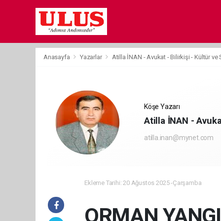
Anasayfa
Yazarlar
Atilla İNAN - Avukat - Bilirkişi - Kültür v
Köşe Yazarı
Atilla İNAN - Avuka
atilla.inan@mynet.com
Ekleme Tarihi: 20 Ağustos 2025 -Çarşamba
ORMAN YANGI