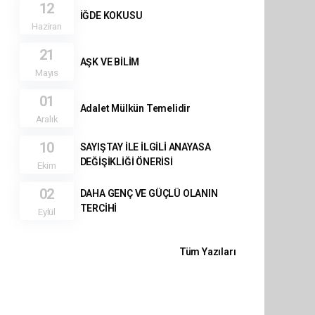
12
İĞDE KOKUSU
Haziran
21
AŞK VE BİLİM
Mayıs
01
Adalet Mülkün Temelidir
Aralık
10
SAYIŞTAY İLE İLGİLİ ANAYASA
DEĞİŞİKLİĞİ ÖNERİSİ
Ekim
02
DAHA GENÇ VE GÜÇLÜ OLANIN
TERCİHİ
Eylül
Tüm Yazıları