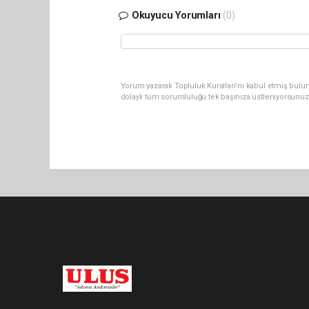
Okuyucu Yorumları
(0)
Yorum yazarak Topluluk Kuralları’nı kabul etmiş bulu
dolaylı tüm sorumluluğu tek başınıza üstleniyorsunuz
Pro-0.053