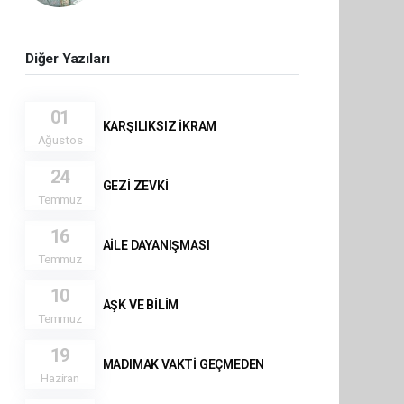
Diğer Yazıları
01
KARŞILIKSIZ İKRAM
Ağustos
24
GEZİ ZEVKİ
Temmuz
16
AİLE DAYANIŞMASI
Temmuz
10
AŞK VE BİLİM
Temmuz
19
MADIMAK VAKTİ GEÇMEDEN
Haziran