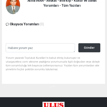
Atilla İNAN - Avukat - Bilirkişi - Kültür ve Sanat
Yorumları - Tüm Yazıları
Okuyucu Yorumları
(0)
Gönder
Yorum yazarak Topluluk Kuralları’nı kabul etmiş bulunuyor ve
ulusgazetesi.com sitesine yaptığınız yorumunuzla ilgili doğrudan veya dolaylı
tüm sorumluluğu tek başınıza üstleniyorsunuz. Yazılan tüm yorumlardan site
yönetimi hiçbir şekilde sorumlu tutulamaz.