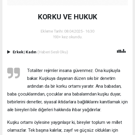
KORKU VE HUKUK
Ekleme Tarihi: 08.04.2025 - 16:30
193+ kez okundu.
Erkek
|
Kadın
(Haberi Sesli Oku)
Totaliter rejimler insana güvenmez. Ona kuşkuyla
bakar. Kuşkuya dayanan düzen sıkı bir denetim
ardından da bir korku ortamı yaratır. Ana babadan,
baba çocuklarından, çocuklar ana babalarından kuşku duyar,
birbirlerini denetler, siyasal iktidarlara bağlılıklarını kanıtla­mak için
aile bireyleri bile diğerleri hakkında ihbar yağdırırlar.
Kuşku ortamı öylesine yaygınlaşır ki, bireyler toplum ve millet
olamazlar. Tek başına kalırlar, zayıf ve güçsüz oldukları için