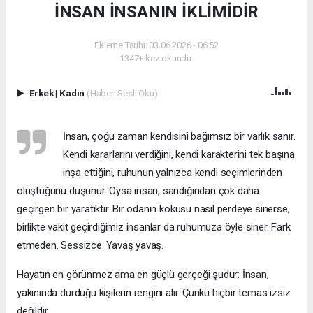
İNSAN İNSANIN İKLİMİDİR
Ekleme Tarihi: 03.06.2026 - 06:52
1347+ kez okundu.
Erkek
|
Kadın
(Haberi Sesli Oku)
İnsan, çoğu zaman kendisini bağımsız bir varlık sanır.
Kendi kararlarını verdiğini, kendi karakterini tek başına
inşa ettiğini, ruhunun yalnızca kendi seçimlerinden
oluştuğunu düşünür. Oysa insan, sandığından çok daha
geçirgen bir yaratıktır. Bir odanın kokusu nasıl perdeye sinerse,
birlikte vakit geçirdiğimiz insanlar da ruhumuza öyle siner. Fark
etmeden. Sessizce. Yavaş yavaş.
Hayatın en görünmez ama en güçlü gerçeği şudur: İnsan,
yakınında durduğu kişilerin rengini alır. Çünkü hiçbir temas izsiz
değildir.