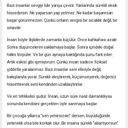
Bazı insanlar sevgiyi bile yarışa çevirir. Yanlarında sürekli eksik
hissedersin. Ne yaparsan yap yetmez. Ne kadar başarırsan
başar görünmezsin. Çünkü onların sevgisi bir sıcaklık değil, bir
sınavdır.
İnsan böyle ilişkilerde zamanla küçülür. Önce kahkahası azalır.
Sonra düşüncelerini saklamaya başlar. Sonra içindeki doğal
hâlini törpüler. Ve bir gün aynaya baktığında şunu fark eder:
Artık eskisi gibi ışımıyorum. Çünkü insan sadece fiziksel
şiddetle yaralanmaz. Bazı insanlar seni elleriyle değil,
bakışlarıyla yorar. Sürekli eleştirerek, küçümseyerek, değersiz
hissettirerek seni kendinden uzaklaştırırlar.
Ve en tehlikelisi şudur: İnsan, uzun süre nasıl davranıldıysa
sonunda kendisini gerçekten öyle sanmaya başlar.
Bir çocuğa yıllarca “sen yetersizsin” dersen, büyüdüğünde
yetenekli olsa bile korkak olur. Bir insana sürekli “abartıyorsun”