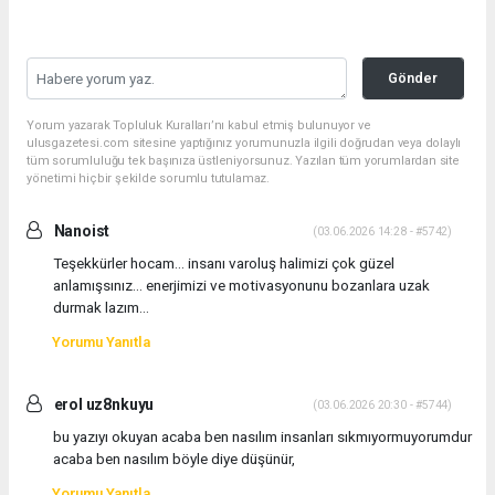
Gönder
Yorum yazarak Topluluk Kuralları’nı kabul etmiş bulunuyor ve
ulusgazetesi.com sitesine yaptığınız yorumunuzla ilgili doğrudan veya dolaylı
tüm sorumluluğu tek başınıza üstleniyorsunuz. Yazılan tüm yorumlardan site
yönetimi hiçbir şekilde sorumlu tutulamaz.
Nanoist
(03.06.2026 14:28 - #5742)
Teşekkürler hocam... insanı varoluş halimizi çok güzel
anlamışsınız... enerjimizi ve motivasyonunu bozanlara uzak
durmak lazım...
Yorumu Yanıtla
erol uz8nkuyu
(03.06.2026 20:30 - #5744)
bu yazıyı okuyan acaba ben nasılım insanları sıkmıyormuyorumdur
acaba ben nasılım böyle diye düşünür,
Yorumu Yanıtla